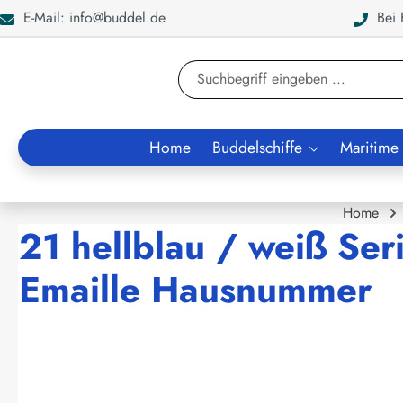
E-Mail: info@buddel.de
Bei F
en
Zur Suche springen
Home
Buddelschiffe
Maritime
Home
21 hellblau / weiß Seri
Emaille Hausnummer
Bildergalerie überspringen