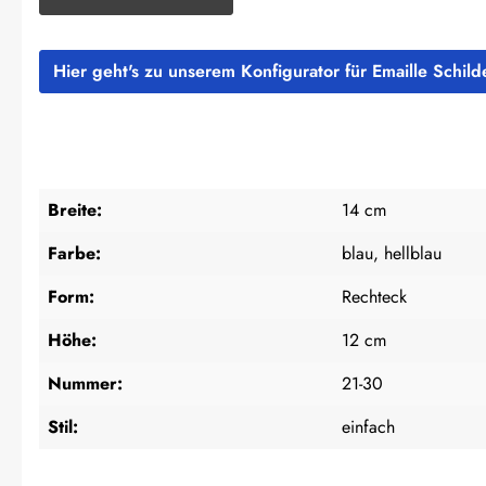
Hier geht's zu unserem Konfigurator für Emaille Schil
Breite:
14 cm
Farbe:
blau, hellblau
Form:
Rechteck
Höhe:
12 cm
Nummer:
21-30
Stil:
einfach