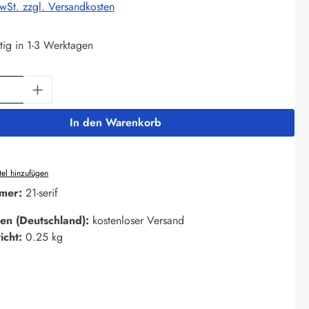
MwSt. zzgl. Versandkosten
tig in 1-3 Werktagen
Anzahl: Gib den gewünschten Wert ein oder 
In den Warenkorb
el hinzufügen
mer:
21-serif
en (Deutschland):
kostenloser Versand
icht:
0.25 kg