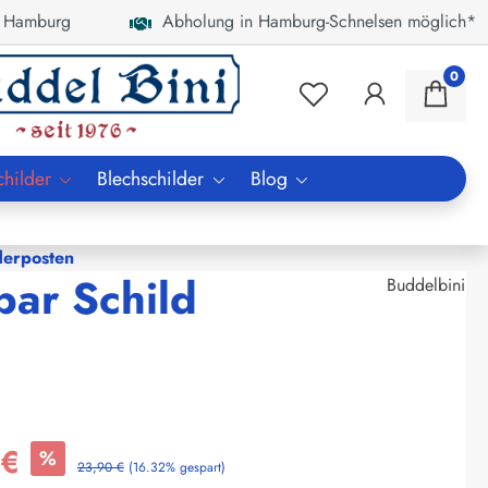
 Hamburg
Abholung in Hamburg-Schnelsen möglich*
0
childer
Blechschilder
Blog
erposten
bar Schild
Buddelbini
 €
%
23,90 €
(16.32% gespart)