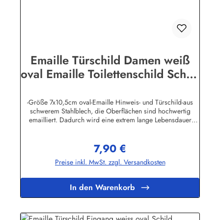
Emaille Türschild Damen weiß
oval Emaille Toilettenschild Schild
WC Kloschild
-Größe 7x10,5cm oval-Emaille Hinweis- und Türschild-aus
schwerem Stahlblech, die Oberflächen sind hochwertig
emailliert. Dadurch wird eine extrem lange Lebensdauer
garantiert!-Gewicht 50 Gramm-Wetterfest und UV-beständig-
Die Befestigungsschrauben, die NICHT im Lieferumfang
7,90 €
enthalten sind, dürfen nur lose angezogen werden, weil sonst
Regulärer Preis:
die Lackierung abplatzen kann-Die Emailleschilder können
Preise inkl. MwSt. zzgl. Versandkosten
auch nach Wunsch gefertigt werdenHier geht's zu den
Emailleschildern mit
WunschtextHerstellerinformationen:Buddel-Bini Inh. Eda
In den Warenkorb
Binikowski e.K.Meddenwarf 1a22457
Hamburginfo@buddel.de