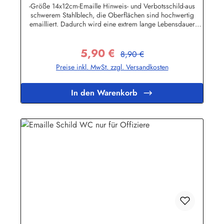
-Größe 14x12cm-Emaille Hinweis- und Verbotsschild-aus
schwerem Stahlblech, die Oberflächen sind hochwertig
emailliert. Dadurch wird eine extrem lange Lebensdauer
garantiert!-Gewicht 150 Gramm-Wetterfest und UV-beständig-
Die Befestigungsschrauben, die NICHT im Lieferumfang
5,90 €
enthalten sind, dürfen nur lose angezogen werden, weil sonst
Regulärer Preis:
Verkaufspreis:
8,90 €
die Lackierung abplatzen kann-Die Emailleschilder können
Preise inkl. MwSt. zzgl. Versandkosten
auch nach Wunsch gefertigt werdenHier geht's zu den
Emailleschildern mit
WunschtextHerstellerinformationen:Buddel-Bini Inh. Eda
In den Warenkorb
Binikowski e.K.Meddenwarf 1a22457
Hamburginfo@buddel.de