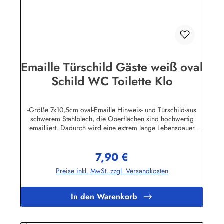
Emaille Türschild Gäste weiß oval
Schild WC Toilette Klo
-Größe 7x10,5cm oval-Emaille Hinweis- und Türschild-aus
schwerem Stahlblech, die Oberflächen sind hochwertig
emailliert. Dadurch wird eine extrem lange Lebensdauer
garantiert!-Gewicht 50 Gramm-Wetterfest und UV-beständig-
Die Befestigungsschrauben, die NICHT im Lieferumfang
7,90 €
enthalten sind, dürfen nur lose angezogen werden, weil sonst
Regulärer Preis:
die Lackierung abplatzen kann-Die Emailleschilder können
Preise inkl. MwSt. zzgl. Versandkosten
auch nach Wunsch gefertigt werdenHier geht's zu den
Emailleschildern mit
WunschtextHerstellerinformationen:Buddel-Bini Inh. Eda
In den Warenkorb
Binikowski e.K.Meddenwarf 1a22457
Hamburginfo@buddel.de