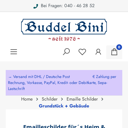
Bei Fragen: 040 - 46 28 52
alt springen
0
→ Versand mit DHL / Deutsche Post € Zahlung per
Rechnung, Vorkasse, PayPal, Kredit- oder Debitkarte, Sepa-
Lastschrift
Home
Schilder
Emaille Schilder
Grundstück + Gebäude
Emailleschilder für´s Heim &