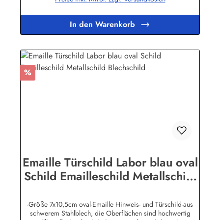
auch nach Wunsch gefertigt werdenHier geht's zu den
Emailleschildern mit
WunschtextHerstellerinformationen:Buddel-Bini Inh. Eda
In den Warenkorb
Binikowski e.K.Meddenwarf 1a22457
Hamburginfo@buddel.de
Rabatt
%
Emaille Türschild Labor blau oval
Schild Emailleschild Metallschild
Blechschild
-Größe 7x10,5cm oval-Emaille Hinweis- und Türschild-aus
schwerem Stahlblech, die Oberflächen sind hochwertig