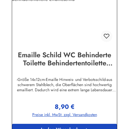
Emaille Schild WC Behinderte
Toilette Behindertentoilette
Emailleschild
-Größe 14x12cm-Emaille Hinweis- und Verbotsschild-aus
schwerem Stahlblech, die Oberflächen sind hochwertig
emailliert. Dadurch wird eine extrem lange Lebensdauer
garantiert!-Gewicht 150 Gramm-Wetterfest und UV-beständig-
Die Befestigungsschrauben, die NICHT im Lieferumfang
8,90 €
enthalten sind, dürfen nur lose angezogen werden, weil sonst
Regulärer Preis:
die Lackierung abplatzen kann-Die Emailleschilder können
Preise inkl. MwSt. zzgl. Versandkosten
auch nach Wunsch gefertigt werdenHier geht's zu den
Emailleschildern mit
WunschtextHerstellerinformationen:Buddel-Bini Inh. Eda