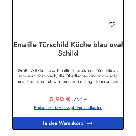
Emaille Türschild Küche blau oval
Schild
-Größe 7x10,5cm oval-Emaille Hinweis- und Türschild-aus
schwerem Stahlblech, die Oberflächen sind hochwertig
emailliert. Dadurch wird eine extrem lange Lebensdauer
garantiert!-Gewicht 50 Gramm-Wetterfest und UV-beständig-
Die Befestigungsschrauben, die NICHT im Lieferumfang
5,90 €
enthalten sind, dürfen nur lose angezogen werden, weil sonst
Regulärer Preis:
Verkaufspreis:
7,90 €
die Lackierung abplatzen kann-Die Emailleschilder können
Preise inkl. MwSt. zzgl. Versandkosten
auch nach Wunsch gefertigt werdenHier geht's zu den
Emailleschildern mit
WunschtextHerstellerinformationen:Buddel-Bini Inh. Eda
In den Warenkorb
Binikowski e.K.Meddenwarf 1a22457
Hamburginfo@buddel.de