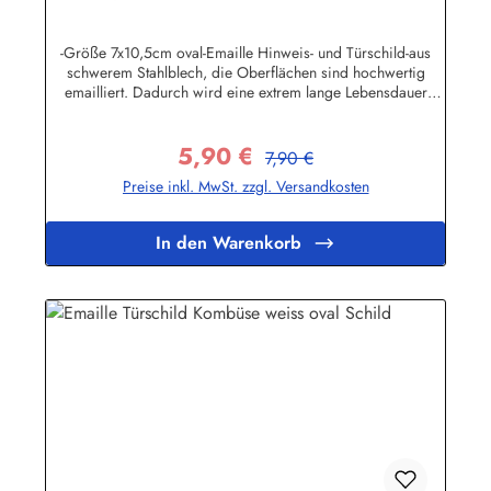
Emailleschild Metallschild
Blechschi
-Größe 7x10,5cm oval-Emaille Hinweis- und Türschild-aus
schwerem Stahlblech, die Oberflächen sind hochwertig
emailliert. Dadurch wird eine extrem lange Lebensdauer
garantiert!-Gewicht 50 Gramm-Wetterfest und UV-beständig-
Die Befestigungsschrauben, die NICHT im Lieferumfang
5,90 €
enthalten sind, dürfen nur lose angezogen werden, weil sonst
Regulärer Preis:
Verkaufspreis:
7,90 €
die Lackierung abplatzen kann-Die Emailleschilder können
Preise inkl. MwSt. zzgl. Versandkosten
auch nach Wunsch gefertigt werdenHier geht's zu den
Emailleschildern mit
WunschtextHerstellerinformationen:Buddel-Bini Inh. Eda
In den Warenkorb
Binikowski e.K.Meddenwarf 1a22457
Hamburginfo@buddel.de