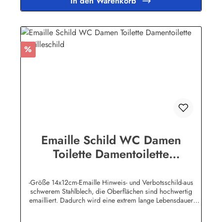
In den Warenkorb
Binikowski e.K.Meddenwarf 1a22457
Hamburginfo@buddel.de
Rabatt
%
Emaille Schild WC Damen
Toilette Damentoilette
Emailleschild
-Größe 14x12cm-Emaille Hinweis- und Verbotsschild-aus
schwerem Stahlblech, die Oberflächen sind hochwertig
emailliert. Dadurch wird eine extrem lange Lebensdauer
garantiert!-Gewicht 150 Gramm-Wetterfest und UV-beständig-
Die Befestigungsschrauben, die NICHT im Lieferumfang