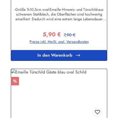
-Größe 7x10,5cm oval-Emaille Hinweis- und Türschild-aus
schwerem Stahlblech, die Oberflächen sind hochwertig
emailliert. Dadurch wird eine extrem lange Lebensdauer
garantiert!-Gewicht 50 Gramm-Wetterfest und UV-beständig-
Die Befestigungsschrauben, die NICHT im Lieferumfang
5,90 €
enthalten sind, dürfen nur lose angezogen werden, weil sonst
Regulärer Preis:
Verkaufspreis:
7,90 €
die Lackierung abplatzen kann-Die Emailleschilder können
Preise inkl. MwSt. zzgl. Versandkosten
auch nach Wunsch gefertigt werdenHier geht's zu den
Emailleschildern mit
WunschtextHerstellerinformationen:Buddel-Bini Inh. Eda
In den Warenkorb
Binikowski e.K.Meddenwarf 1a22457
Hamburginfo@buddel.de
Rabatt
%