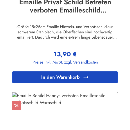
Emaille Privat Schild Betreten
verboten Emailleschild
Verbotsschild Warnschild
-Größe 15x25cm-Emaille Hinweis- und Verbotsschild-aus
schwerem Stahlblech, die Oberflächen sind hochwertig
emailliert. Dadurch wird eine extrem lange Lebensdauer
garantiert!-Gewicht 320 Gramm-Wetterfest und UV-beständig-
Die Befestigungsschrauben, die NICHT im Lieferumfang
13,90 €
enthalten sind, dürfen nur lose angezogen werden, weil sonst
Regulärer Preis:
die Lackierung abplatzen kann-Die Emailleschilder können
Preise inkl. MwSt. zzgl. Versandkosten
auch nach Wunsch gefertigt werdenHier geht's zu den
Emailleschildern mit
WunschtextHerstellerinformationen:Buddel-Bini Inh. Eda
In den Warenkorb
Binikowski e.K.Meddenwarf 1a22457
Hamburginfo@buddel.de
Rabatt
%