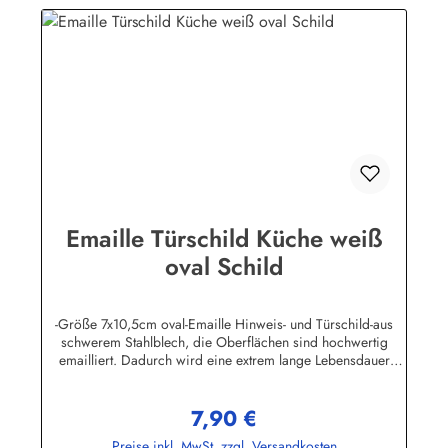
Emaille Türschild Küche weiß
oval Schild
-Größe 7x10,5cm oval-Emaille Hinweis- und Türschild-aus
schwerem Stahlblech, die Oberflächen sind hochwertig
emailliert. Dadurch wird eine extrem lange Lebensdauer
garantiert!-Gewicht 50 Gramm-Wetterfest und UV-beständig-
Die Befestigungsschrauben, die NICHT im Lieferumfang
7,90 €
enthalten sind, dürfen nur lose angezogen werden, weil sonst
Regulärer Preis:
die Lackierung abplatzen kann-Die Emailleschilder können
Preise inkl. MwSt. zzgl. Versandkosten