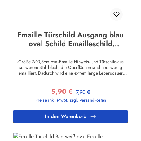
Emaille Türschild Ausgang blau
oval Schild Emailleschild
Metallschild Blechschild
-Größe 7x10,5cm oval-Emaille Hinweis- und Türschild-aus
schwerem Stahlblech, die Oberflächen sind hochwertig
emailliert. Dadurch wird eine extrem lange Lebensdauer
garantiert!-Gewicht 50 Gramm-Wetterfest und UV-beständig-
Die Befestigungsschrauben, die NICHT im Lieferumfang
5,90 €
enthalten sind, dürfen nur lose angezogen werden, weil sonst
Regulärer Preis:
Verkaufspreis:
7,90 €
die Lackierung abplatzen kann-Die Emailleschilder können
Preise inkl. MwSt. zzgl. Versandkosten
auch nach Wunsch gefertigt werdenHier geht's zu den
Emailleschildern mit
WunschtextHerstellerinformationen:Buddel-Bini Inh. Eda
In den Warenkorb
Binikowski e.K.Meddenwarf 1a22457
Hamburginfo@buddel.de