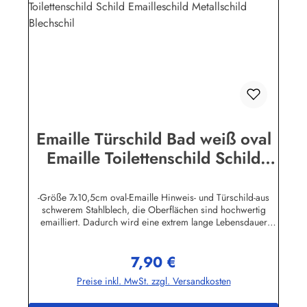
Emaille Türschild Bad weiß oval
Emaille Toilettenschild Schild
Emailleschild Metallschild
Blechschil
-Größe 7x10,5cm oval-Emaille Hinweis- und Türschild-aus
schwerem Stahlblech, die Oberflächen sind hochwertig
emailliert. Dadurch wird eine extrem lange Lebensdauer
garantiert!-Gewicht 50 Gramm-Wetterfest und UV-beständig-
Die Befestigungsschrauben, die NICHT im Lieferumfang
7,90 €
enthalten sind, dürfen nur lose angezogen werden, weil sonst
Regulärer Preis:
die Lackierung abplatzen kann-Die Emailleschilder können
Preise inkl. MwSt. zzgl. Versandkosten
auch nach Wunsch gefertigt werdenHier geht's zu den
Emailleschildern mit