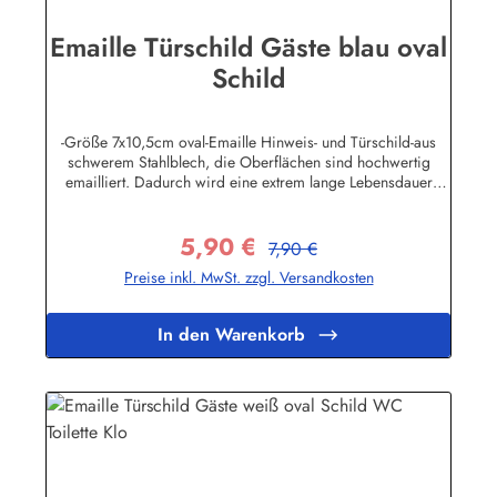
Emaille Türschild Gäste blau oval
Schild
-Größe 7x10,5cm oval-Emaille Hinweis- und Türschild-aus
schwerem Stahlblech, die Oberflächen sind hochwertig
emailliert. Dadurch wird eine extrem lange Lebensdauer
garantiert!-Gewicht 50 Gramm-Wetterfest und UV-beständig-
Die Befestigungsschrauben, die NICHT im Lieferumfang
5,90 €
enthalten sind, dürfen nur lose angezogen werden, weil sonst
Regulärer Preis:
Verkaufspreis:
7,90 €
die Lackierung abplatzen kann-Die Emailleschilder können
Preise inkl. MwSt. zzgl. Versandkosten
auch nach Wunsch gefertigt werdenHier geht's zu den
Emailleschildern mit
WunschtextHerstellerinformationen:Buddel-Bini Inh. Eda
In den Warenkorb
Binikowski e.K.Meddenwarf 1a22457
Hamburginfo@buddel.de