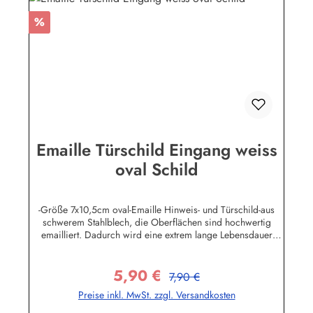
Rabatt
%
Emaille Türschild Eingang weiss
oval Schild
-Größe 7x10,5cm oval-Emaille Hinweis- und Türschild-aus
schwerem Stahlblech, die Oberflächen sind hochwertig
emailliert. Dadurch wird eine extrem lange Lebensdauer
garantiert!-Gewicht 50 Gramm-Wetterfest und UV-beständig-
Die Befestigungsschrauben, die NICHT im Lieferumfang
5,90 €
enthalten sind, dürfen nur lose angezogen werden, weil sonst
Regulärer Preis:
Verkaufspreis:
7,90 €
die Lackierung abplatzen kann-Die Emailleschilder können
Preise inkl. MwSt. zzgl. Versandkosten
auch nach Wunsch gefertigt werdenHier geht's zu den
Emailleschildern mit