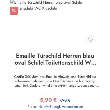
Rabatt
%
Emaille Türschild Herren blau
oval Schild Toilettenschild WC
Kloschild
-Größe 7x10,5cm oval-Emaille Hinweis- und Türschild-aus
schwerem Stahlblech, die Oberflächen sind hochwertig
emailliert. Dadurch wird eine extrem lange Lebensdauer
garantiert!-Gewicht 50 Gramm-Wetterfest und UV-beständig-
Die Befestigungsschrauben, die NICHT im Lieferumfang
5,90 €
enthalten sind, dürfen nur lose angezogen werden, weil sonst
Regulärer Preis:
Verkaufspreis:
7,90 €
die Lackierung abplatzen kann-Die Emailleschilder können
Preise inkl. MwSt. zzgl. Versandkosten
auch nach Wunsch gefertigt werdenHier geht's zu den