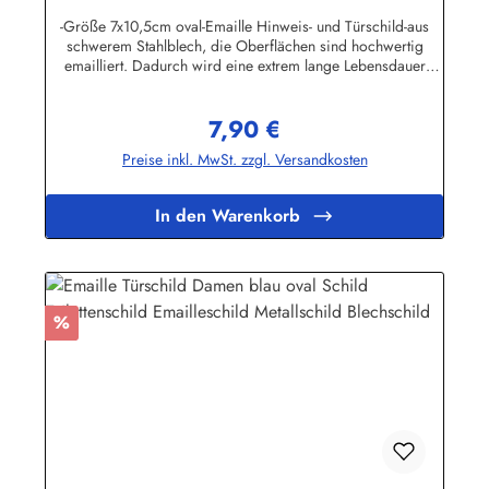
-Größe 7x10,5cm oval-Emaille Hinweis- und Türschild-aus
schwerem Stahlblech, die Oberflächen sind hochwertig
emailliert. Dadurch wird eine extrem lange Lebensdauer
garantiert!-Gewicht 50 Gramm-Wetterfest und UV-beständig-
Die Befestigungsschrauben, die NICHT im Lieferumfang
7,90 €
enthalten sind, dürfen nur lose angezogen werden, weil sonst
Regulärer Preis:
die Lackierung abplatzen kann-Die Emailleschilder können
Preise inkl. MwSt. zzgl. Versandkosten
auch nach Wunsch gefertigt werdenHier geht's zu den
Emailleschildern mit
WunschtextHerstellerinformationen:Buddel-Bini Inh. Eda
In den Warenkorb
Binikowski e.K.Meddenwarf 1a22457
Hamburginfo@buddel.de
Rabatt
%