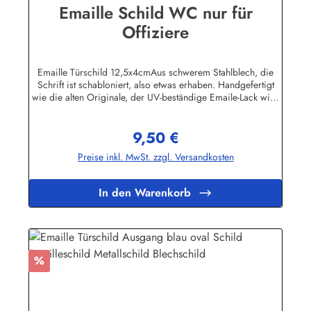
Emaille Schild WC nur für
Offiziere
Emaille Türschild 12,5x4cmAus schwerem Stahlblech, die
Schrift ist schabloniert, also etwas erhaben. Handgefertigt
wie die alten Originale, der UV-beständige Emaile-Lack wird
in mehreren Schichten in einem aufwendigen Verfahren
eingebrannt. Dadurch wird eine extrem lange Lebensdauer
9,50 €
garantiert! Bitte die Schrauben nicht zu fest anziehen da sonst
Regulärer Preis:
die Lackierung abplatzen kann.
Preise inkl. MwSt. zzgl. Versandkosten
In den Warenkorb
Rabatt
%