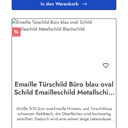
WunschtextHerstellerinformationen:Buddel-Bini Inh. Eda
In den Warenkorb
Binikowski e.K.Meddenwarf 1a22457
Hamburginfo@buddel.de
Rabatt
%
Emaille Türschild Büro blau oval
Schild Emailleschild Metallschild
Blechschild
-Größe 7x10,5cm oval-Emaille Hinweis- und Türschild-aus
schwerem Stahlblech, die Oberflächen sind hochwertig
emailliert. Dadurch wird eine extrem lange Lebensdauer
garantiert!-Gewicht 50 Gramm-Wetterfest und UV-beständig-