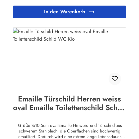
Emailleschildern mit
WunschtextHerstellerinformationen:Buddel-Bini Inh. Eda
In den Warenkorb
Binikowski e.K.Meddenwarf 1a22457
Hamburginfo@buddel.de
Emaille Türschild Herren weiss
oval Emaille Toilettenschild Schild
WC Klo
-Größe 7x10,5cm oval-Emaille Hinweis- und Türschild-aus
schwerem Stahlblech, die Oberflächen sind hochwertig
emailliert. Dadurch wird eine extrem lange Lebensdauer