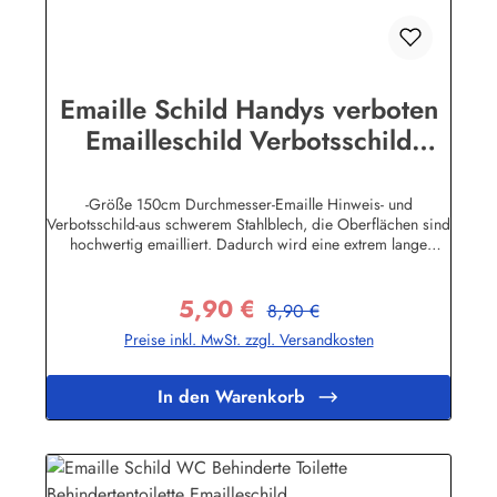
Emaille Schild Handys verboten
Emailleschild Verbotsschild
Warnschild
-Größe 150cm Durchmesser-Emaille Hinweis- und
Verbotsschild-aus schwerem Stahlblech, die Oberflächen sind
hochwertig emailliert. Dadurch wird eine extrem lange
Lebensdauer garantiert!-Gewicht 150 Gramm-Wetterfest und
UV-beständig-Die Befestigungsschrauben, die NICHT im
5,90 €
Lieferumfang enthalten sind, dürfen nur lose angezogen
Regulärer Preis:
Verkaufspreis:
8,90 €
werden, weil sonst die Lackierung abplatzen kann-Die
Preise inkl. MwSt. zzgl. Versandkosten
Emailleschilder können auch nach Wunsch gefertigt
werdenHier geht's zu den Emailleschildern mit
WunschtextHerstellerinformationen:Buddel-Bini Inh. Eda
In den Warenkorb
Binikowski e.K.Meddenwarf 1a22457
Hamburginfo@buddel.de