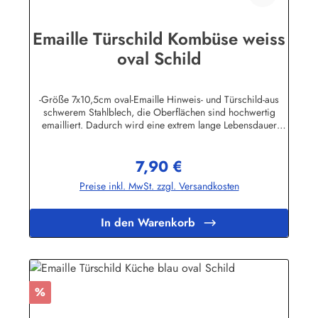
Emaille Türschild Kombüse weiss
oval Schild
-Größe 7x10,5cm oval-Emaille Hinweis- und Türschild-aus
schwerem Stahlblech, die Oberflächen sind hochwertig
emailliert. Dadurch wird eine extrem lange Lebensdauer
garantiert!-Gewicht 50 Gramm-Wetterfest und UV-beständig-
Die Befestigungsschrauben, die NICHT im Lieferumfang
7,90 €
enthalten sind, dürfen nur lose angezogen werden, weil sonst
Regulärer Preis:
die Lackierung abplatzen kann-Die Emailleschilder können
Preise inkl. MwSt. zzgl. Versandkosten
auch nach Wunsch gefertigt werdenHier geht's zu den
Emailleschildern mit
WunschtextHerstellerinformationen:Buddel-Bini Inh. Eda
In den Warenkorb
Binikowski e.K.Meddenwarf 1a22457
Hamburginfo@buddel.de
Rabatt
%