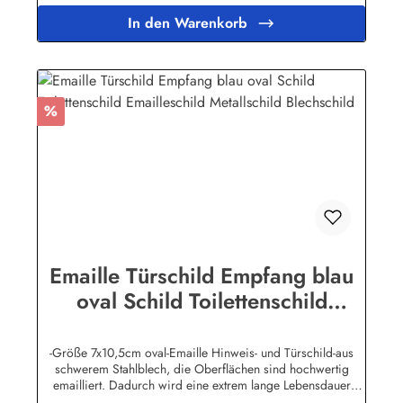
WunschtextHerstellerinformationen:Buddel-Bini Inh. Eda
In den Warenkorb
Binikowski e.K.Meddenwarf 1a22457
Hamburginfo@buddel.de
Rabatt
%
Emaille Türschild Empfang blau
oval Schild Toilettenschild
Emailleschild Metallschild
Blechschild
-Größe 7x10,5cm oval-Emaille Hinweis- und Türschild-aus
schwerem Stahlblech, die Oberflächen sind hochwertig
emailliert. Dadurch wird eine extrem lange Lebensdauer
garantiert!-Gewicht 50 Gramm-Wetterfest und UV-beständig-