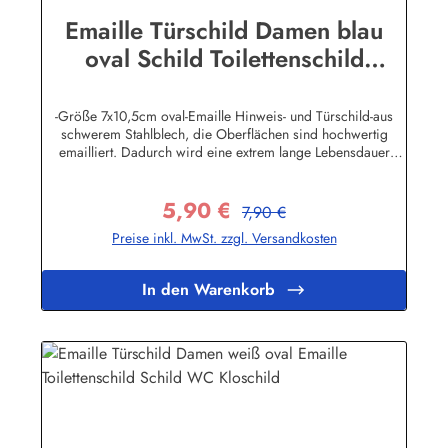
Emaille Türschild Damen blau
oval Schild Toilettenschild
Emailleschild Metallschild
Blechschild
-Größe 7x10,5cm oval-Emaille Hinweis- und Türschild-aus
schwerem Stahlblech, die Oberflächen sind hochwertig
emailliert. Dadurch wird eine extrem lange Lebensdauer
garantiert!-Gewicht 50 Gramm-Wetterfest und UV-beständig-
Die Befestigungsschrauben, die NICHT im Lieferumfang
5,90 €
enthalten sind, dürfen nur lose angezogen werden, weil sonst
Regulärer Preis:
Verkaufspreis:
7,90 €
die Lackierung abplatzen kann-Die Emailleschilder können
Preise inkl. MwSt. zzgl. Versandkosten
auch nach Wunsch gefertigt werdenHier geht's zu den
Emailleschildern mit
WunschtextHerstellerinformationen:Buddel-Bini Inh. Eda
In den Warenkorb
Binikowski e.K.Meddenwarf 1a22457
Hamburginfo@buddel.de