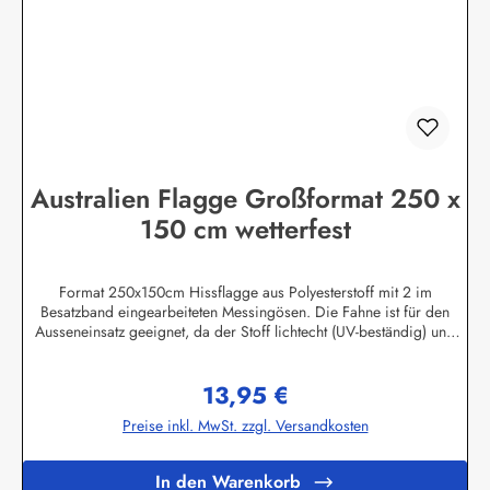
sich bei Bedarf mit uns in Verbindung, wir unterbreiten Ihnen gerne
ein individuelles Angebot.Herstellerinformationen:Buddel-Bini Inh.
Eda Binikowski e.K.Meddenwarf 1a22457 Hamburginfo@buddel.de
Australien Flagge Großformat 250 x
150 cm wetterfest
Format 250x150cm Hissflagge aus Polyesterstoff mit 2 im
Besatzband eingearbeiteten Messingösen. Die Fahne ist für den
Ausseneinsatz geeignet, da der Stoff lichtecht (UV-beständig) und
wetterfest ist. Die Flagge kann mit 30 Grad gewaschen und mit
niedriger Temperatur gebügelt werden. Wir führen eine große
13,95 €
Auswahl an Länder- und Sonderflaggen, XXL-Flaggen, Bootsflaggen
Regulärer Preis:
und Tischflaggen.Herstellerinformationen:Fahnen-Shop - Axel
Preise inkl. MwSt. zzgl. Versandkosten
BachKirchbergstr. 238444 Wolfsburgshop@fahnen.info
In den Warenkorb