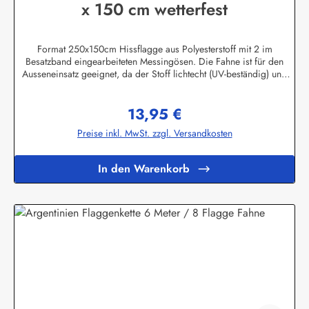
x 150 cm wetterfest
Format 250x150cm Hissflagge aus Polyesterstoff mit 2 im
Besatzband eingearbeiteten Messingösen. Die Fahne ist für den
Ausseneinsatz geeignet, da der Stoff lichtecht (UV-beständig) und
wetterfest ist. Die Flagge kann mit 30 Grad gewaschen und mit
niedriger Temperatur gebügelt werden. Wir führen eine große
13,95 €
Auswahl an Länder- und Sonderflaggen, XXL-Flaggen, Bootsflaggen
Regulärer Preis:
und Tischflaggen.Herstellerinformationen:Fahnen-Shop - Axel
Preise inkl. MwSt. zzgl. Versandkosten
BachKirchbergstr. 238444 Wolfsburgshop@fahnen.info
In den Warenkorb