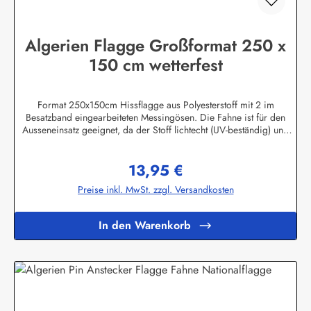
Algerien Flagge Großformat 250 x
150 cm wetterfest
Format 250x150cm Hissflagge aus Polyesterstoff mit 2 im
Besatzband eingearbeiteten Messingösen. Die Fahne ist für den
Ausseneinsatz geeignet, da der Stoff lichtecht (UV-beständig) und
wetterfest ist. Die Flagge kann mit 30 Grad gewaschen und mit
niedriger Temperatur gebügelt werden. Wir führen eine große
13,95 €
Auswahl an Länder- und Sonderflaggen, XXL-Flaggen, Bootsflaggen
Regulärer Preis:
und Tischflaggen.Herstellerinformationen:Fahnen-Shop - Axel
Preise inkl. MwSt. zzgl. Versandkosten
BachKirchbergstr. 238444 Wolfsburgshop@fahnen.info
In den Warenkorb