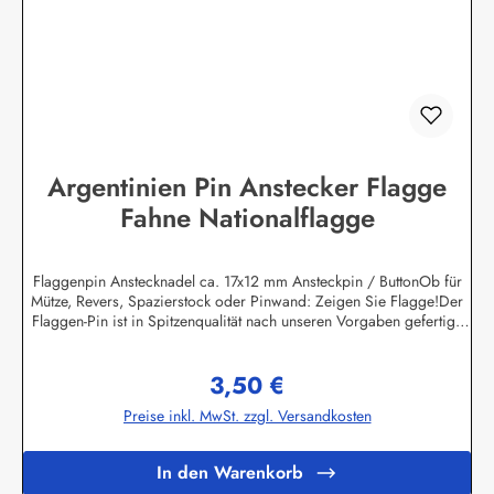
Argentinien Pin Anstecker Flagge
Fahne Nationalflagge
Flaggenpin Anstecknadel ca. 17x12 mm Ansteckpin / ButtonOb für
Mütze, Revers, Spazierstock oder Pinwand: Zeigen Sie Flagge!Der
Flaggen-Pin ist in Spitzenqualität nach unseren Vorgaben gefertigt.
Die Oberflächen sind emailliert und daher wetterfest, eine lange
Lebensdauer ist damit garantiert.Auf der Rückseite des Flaggenpins
3,50 €
befindet sich der Butterfly - Steckverschluss für eine sichere
Regulärer Preis:
Befestigung.Unser Programm umfasst derzeit ca. 400 verschiedene
Preise inkl. MwSt. zzgl. Versandkosten
Flaggenpins, neben allen Nationen und Bundesländer finden Sie bei
uns auch viele regionale und historische
Flaggenmotive.Sonderanfertigungen nach Vorgabe des Kunden sind
In den Warenkorb
ebenfalls möglich. Die Mindestmenge beträgt 100 Stück pro Motiv.