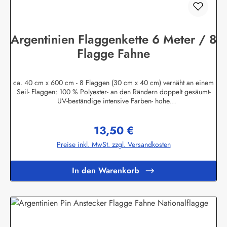
Argentinien Flaggenkette 6 Meter / 8
Flagge Fahne
ca. 40 cm x 600 cm - 8 Flaggen (30 cm x 40 cm) vernäht an einem
Seil- Flaggen: 100 % Polyester- an den Rändern doppelt gesäumt-
UV-beständige intensive Farben- hohe
QualitätHerstellerinformationen:Fahnen-Shop - Axel
BachKirchbergstr. 238444 Wolfsburgshop@fahnen.info
13,50 €
Regulärer Preis:
Preise inkl. MwSt. zzgl. Versandkosten
In den Warenkorb