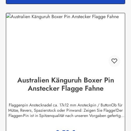
Australien Känguruh Boxer Pin
Anstecker Flagge Fahne
Flaggenpin Anstecknadel ca. 17x12 mm Ansteckpin / ButtonOb für
Mütze, Revers, Spazierstock oder Pinwand: Zeigen Sie Flagge!Der
Flaggen-Pin ist in Spitzenqualität nach unseren Vorgaben gefertigt.
Die Oberflächen sind emailliert und daher wetterfest, eine lange
Lebensdauer ist damit garantiert.Auf der Rückseite des Flaggenpins