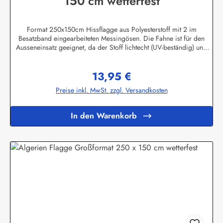
150 cm wetterfest
Format 250x150cm Hissflagge aus Polyesterstoff mit 2 im
Besatzband eingearbeiteten Messingösen. Die Fahne ist für den
Ausseneinsatz geeignet, da der Stoff lichtecht (UV-beständig) und
wetterfest ist. Die Flagge kann mit 30 Grad gewaschen und mit
niedriger Temperatur gebügelt werden. Wir führen eine große
13,95 €
Auswahl an Länder- und Sonderflaggen, XXL-Flaggen, Bootsflaggen
Regulärer Preis:
und Tischflaggen.Herstellerinformationen:Fahnen-Shop - Axel
Preise inkl. MwSt. zzgl. Versandkosten
BachKirchbergstr. 238444 Wolfsburgshop@fahnen.info
In den Warenkorb