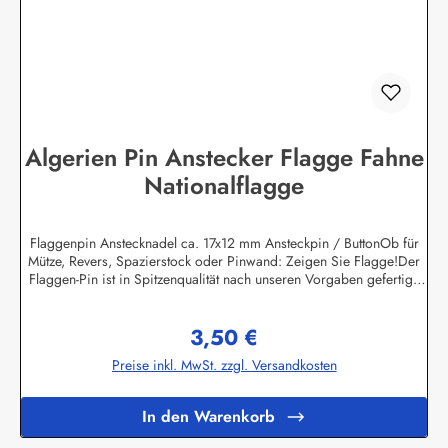
Algerien Pin Anstecker Flagge Fahne
Nationalflagge
Flaggenpin Anstecknadel ca. 17x12 mm Ansteckpin / ButtonOb für
Mütze, Revers, Spazierstock oder Pinwand: Zeigen Sie Flagge!Der
Flaggen-Pin ist in Spitzenqualität nach unseren Vorgaben gefertigt.
Die Oberflächen sind emailliert und daher wetterfest, eine lange
Lebensdauer ist damit garantiert.Auf der Rückseite des Flaggenpins
3,50 €
befindet sich der Butterfly - Steckverschluss für eine sichere
Regulärer Preis:
Befestigung.Unser Programm umfasst derzeit ca. 400 verschiedene
Preise inkl. MwSt. zzgl. Versandkosten
Flaggenpins, neben allen Nationen und Bundesländer finden Sie bei
uns auch viele regionale und historische
Flaggenmotive.Sonderanfertigungen nach Vorgabe des Kunden sind
In den Warenkorb
ebenfalls möglich. Die Mindestmenge beträgt 100 Stück pro Motiv.
Kleinere Mengen sind zwar auch machbar, allerdings sind dann die