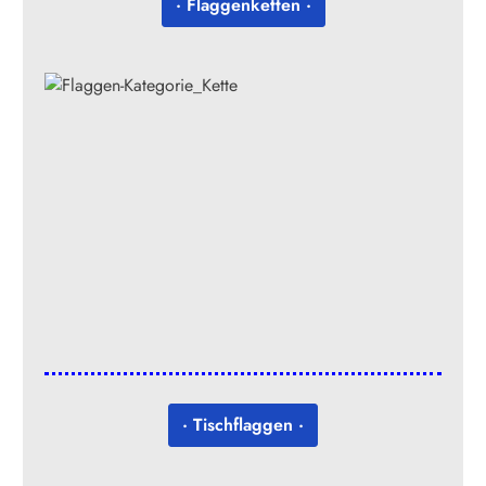
· Flaggenketten ·
· Tischflaggen ·