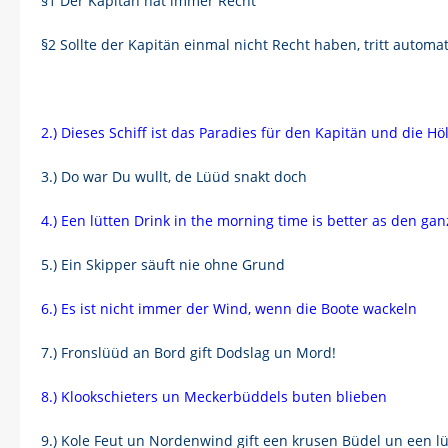
§1 Der Kapitän hat immer Recht
§2 Sollte der Kapitän einmal nicht Recht haben, tritt automati
2.) Dieses Schiff ist das Paradies für den Kapitän und die Hö
3.) Do war Du wullt, de Lüüd snakt doch
4.) Een lütten Drink in the morning time is better as den ga
5.) Ein Skipper säuft nie ohne Grund
6.) Es ist nicht immer der Wind, wenn die Boote wackeln
7.) Fronslüüd an Bord gift Dodslag un Mord!
8.) Klookschieters un Meckerbüddels buten blieben
9.) Kole Feut un Nordenwind gift een krusen Büdel un een lü