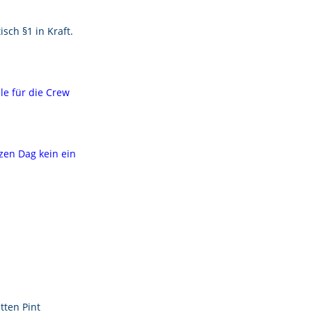
sch §1 in Kraft.
lle für die Crew
nzen Dag kein ein
tten Pint