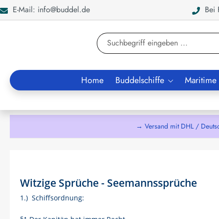
E-Mail: info@buddel.de
Bei F
en
Zur Suche springen
Home
Buddelschiffe
Maritime
→ Versand mit DHL / Deuts
Witzige Sprüche - Seemannssprüche
1.) Schiffsordnung: