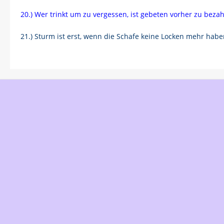
20.) Wer trinkt um zu vergessen, ist gebeten vorher zu beza
21.) Sturm ist erst, wenn die Schafe keine Locken mehr hab