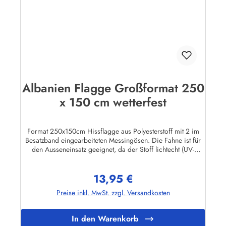
Albanien Flagge Großformat 250
x 150 cm wetterfest
Format 250x150cm Hissflagge aus Polyesterstoff mit 2 im
Besatzband eingearbeiteten Messingösen. Die Fahne ist für
den Ausseneinsatz geeignet, da der Stoff lichtecht (UV-
beständig) und wetterfest ist. Die Flagge kann mit 30 Grad
gewaschen und mit niedriger Temperatur gebügelt werden.
13,95 €
Wir führen eine große Auswahl an Länder- und
Regulärer Preis:
Sonderflaggen, XXL-Flaggen, Bootsflaggen und
Preise inkl. MwSt. zzgl. Versandkosten
Tischflaggen.Herstellerinformationen:Fahnen-Shop - Axel
BachKirchbergstr. 238444 Wolfsburgshop@fahnen.info
In den Warenkorb