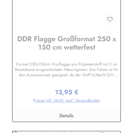
DDR Flagge Großformat 250 x
150 cm wetterfest
Format 250x150cm Hissflagge aus Polyesterstoff mit 2 im
Besatzband eingearbeiteten Messingösen. Die Fahne ist für
den Ausseneinsatz geeignet, da der Stoff lichtecht (UV-
beständig) und wetterfest ist. Die Flagge kann mit 30 Grad
gewaschen und mit niedriger Temperatur gebügelt werden.
13,95 €
Wir führen eine große Auswahl an Länder- und
Regulärer Preis:
Sonderflaggen, XXL-Flaggen, Bootsflaggen und
Preise inkl. MwSt. zzgl. Versandkosten
Tischflaggen.Herstellerinformationen:Fahnen-Shop - Axel
BachKirchbergstr. 238444 Wolfsburgshop@fahnen.info
Details