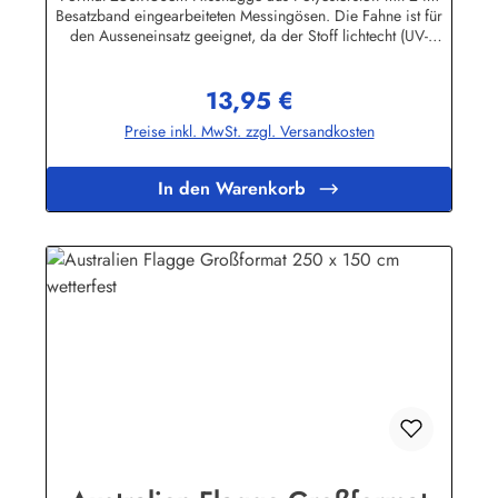
Besatzband eingearbeiteten Messingösen. Die Fahne ist für
den Ausseneinsatz geeignet, da der Stoff lichtecht (UV-
beständig) und wetterfest ist. Die Flagge kann mit 30 Grad
gewaschen und mit niedriger Temperatur gebügelt werden.
13,95 €
Wir führen eine große Auswahl an Länder- und
Regulärer Preis:
Sonderflaggen, XXL-Flaggen, Bootsflaggen und
Preise inkl. MwSt. zzgl. Versandkosten
Tischflaggen.Herstellerinformationen:Fahnen-Shop - Axel
BachKirchbergstr. 238444 Wolfsburgshop@fahnen.info
In den Warenkorb