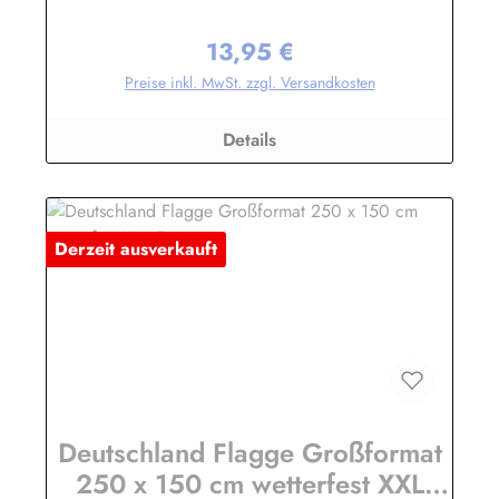
beständig) und wetterfest ist. Die Flagge kann mit 30 Grad
gewaschen und mit niedriger Temperatur gebügelt werden.
13,95 €
Wir führen eine große Auswahl an Länder- und
Regulärer Preis:
Sonderflaggen, XXL-Flaggen, Bootsflaggen und
Preise inkl. MwSt. zzgl. Versandkosten
Tischflaggen.Herstellerinformationen:Fahnen-Shop - Axel
BachKirchbergstr. 238444 Wolfsburgshop@fahnen.info
Details
Derzeit ausverkauft
Deutschland Flagge Großformat
250 x 150 cm wetterfest XXL