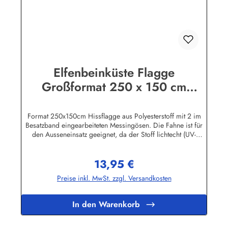
Elfenbeinküste Flagge
Großformat 250 x 150 cm
wetterfest
Format 250x150cm Hissflagge aus Polyesterstoff mit 2 im
Besatzband eingearbeiteten Messingösen. Die Fahne ist für
den Ausseneinsatz geeignet, da der Stoff lichtecht (UV-
beständig) und wetterfest ist. Die Flagge kann mit 30 Grad
gewaschen und mit niedriger Temperatur gebügelt werden.
13,95 €
Wir führen eine große Auswahl an Länder- und
Regulärer Preis:
Sonderflaggen, XXL-Flaggen, Bootsflaggen und
Preise inkl. MwSt. zzgl. Versandkosten
Tischflaggen.Herstellerinformationen:Fahnen-Shop - Axel
BachKirchbergstr. 238444 Wolfsburgshop@fahnen.info
In den Warenkorb