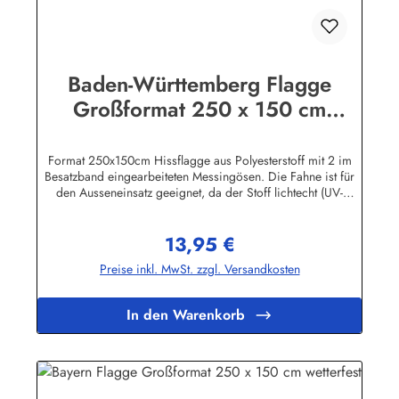
Baden-Württemberg Flagge
Großformat 250 x 150 cm
wetterfest
Format 250x150cm Hissflagge aus Polyesterstoff mit 2 im
Besatzband eingearbeiteten Messingösen. Die Fahne ist für
den Ausseneinsatz geeignet, da der Stoff lichtecht (UV-
beständig) und wetterfest ist. Die Flagge kann mit 30 Grad
gewaschen und mit niedriger Temperatur gebügelt werden.
13,95 €
Wir führen eine große Auswahl an Länder- und
Regulärer Preis:
Sonderflaggen, XXL-Flaggen, Bootsflaggen und
Preise inkl. MwSt. zzgl. Versandkosten
Tischflaggen.Herstellerinformationen:Fahnen-Shop - Axel
BachKirchbergstr. 238444 Wolfsburgshop@fahnen.info
In den Warenkorb