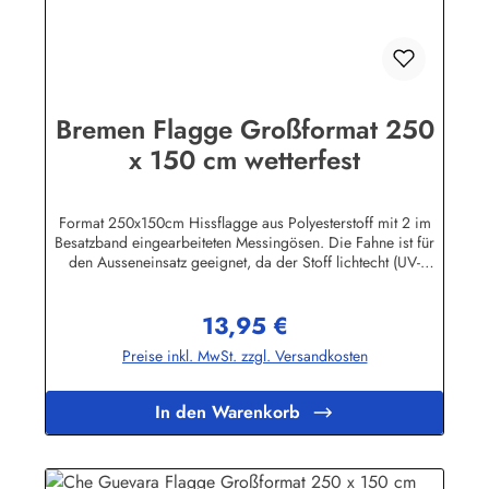
Bremen Flagge Großformat 250
x 150 cm wetterfest
Format 250x150cm Hissflagge aus Polyesterstoff mit 2 im
Besatzband eingearbeiteten Messingösen. Die Fahne ist für
den Ausseneinsatz geeignet, da der Stoff lichtecht (UV-
beständig) und wetterfest ist. Die Flagge kann mit 30 Grad
gewaschen und mit niedriger Temperatur gebügelt werden.
13,95 €
Wir führen eine große Auswahl an Länder- und
Regulärer Preis:
Sonderflaggen, XXL-Flaggen, Bootsflaggen und
Preise inkl. MwSt. zzgl. Versandkosten
Tischflaggen.Herstellerinformationen:Fahnen-Shop - Axel
BachKirchbergstr. 238444 Wolfsburgshop@fahnen.info
In den Warenkorb