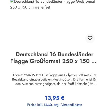
Deutschland 16 Bundesländer
Flagge Großformat 250 x 150 cm
wetterfest
Format 250x150cm Hissflagge aus Polyesterstoff mit 2 im
Besatzband eingearbeiteten Messingösen. Die Fahne ist für
den Ausseneinsatz geeignet, da der Stoff lichtecht (UV-
beständig) und wetterfest ist. Die Flagge kann mit 30 Grad
gewaschen und mit niedriger Temperatur gebügelt werden.
13,95 €
Wir führen eine große Auswahl an Länder- und
Regulärer Preis:
Sonderflaggen, XXL-Flaggen, Bootsflaggen und
Preise inkl. MwSt. zzgl. Versandkosten
Tischflaggen.Herstellerinformationen:Fahnen-Shop - Axel