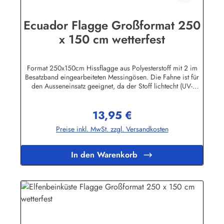
Ecuador Flagge Großformat 250
x 150 cm wetterfest
Format 250x150cm Hissflagge aus Polyesterstoff mit 2 im
Besatzband eingearbeiteten Messingösen. Die Fahne ist für
den Ausseneinsatz geeignet, da der Stoff lichtecht (UV-
beständig) und wetterfest ist. Die Flagge kann mit 30 Grad
gewaschen und mit niedriger Temperatur gebügelt werden.
13,95 €
Wir führen eine große Auswahl an Länder- und
Regulärer Preis:
Sonderflaggen, XXL-Flaggen, Bootsflaggen und
Preise inkl. MwSt. zzgl. Versandkosten
Tischflaggen.Herstellerinformationen:Fahnen-Shop - Axel
BachKirchbergstr. 238444 Wolfsburgshop@fahnen.info
In den Warenkorb