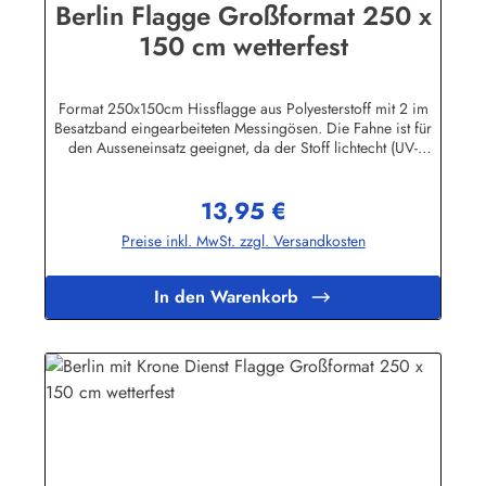
Berlin Flagge Großformat 250 x
150 cm wetterfest
Format 250x150cm Hissflagge aus Polyesterstoff mit 2 im
Besatzband eingearbeiteten Messingösen. Die Fahne ist für
den Ausseneinsatz geeignet, da der Stoff lichtecht (UV-
beständig) und wetterfest ist. Die Flagge kann mit 30 Grad
gewaschen und mit niedriger Temperatur gebügelt werden.
13,95 €
Wir führen eine große Auswahl an Länder- und
Regulärer Preis:
Sonderflaggen, XXL-Flaggen, Bootsflaggen und
Preise inkl. MwSt. zzgl. Versandkosten
Tischflaggen.Herstellerinformationen:Fahnen-Shop - Axel
BachKirchbergstr. 238444 Wolfsburgshop@fahnen.info
In den Warenkorb