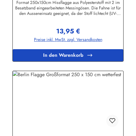
Format 250x150cm Hissflagge aus Polyesterstoff mit 2 im
Besatzband eingearbeiteten Messingösen. Die Fahne ist für
den Ausseneinsatz geeignet, da der Stoff lichtecht (UV-
beständig) und wetterfest ist. Die Flagge kann mit 30 Grad
gewaschen und mit niedriger Temperatur gebügelt werden.
13,95 €
Wir führen eine große Auswahl an Länder- und
Regulärer Preis:
Sonderflaggen, XXL-Flaggen, Bootsflaggen und
Preise inkl. MwSt. zzgl. Versandkosten
Tischflaggen.Herstellerinformationen:Fahnen-Shop - Axel
BachKirchbergstr. 238444 Wolfsburgshop@fahnen.info
In den Warenkorb