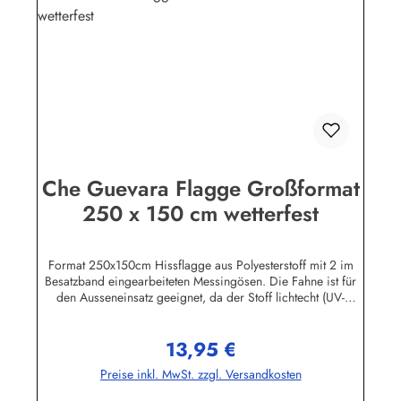
Che Guevara Flagge Großformat
250 x 150 cm wetterfest
Format 250x150cm Hissflagge aus Polyesterstoff mit 2 im
Besatzband eingearbeiteten Messingösen. Die Fahne ist für
den Ausseneinsatz geeignet, da der Stoff lichtecht (UV-
beständig) und wetterfest ist. Die Flagge kann mit 30 Grad
gewaschen und mit niedriger Temperatur gebügelt werden.
13,95 €
Wir führen eine große Auswahl an Länder- und
Regulärer Preis:
Sonderflaggen, XXL-Flaggen, Bootsflaggen und
Preise inkl. MwSt. zzgl. Versandkosten
Tischflaggen.Herstellerinformationen:Fahnen-Shop - Axel
BachKirchbergstr. 238444 Wolfsburgshop@fahnen.info