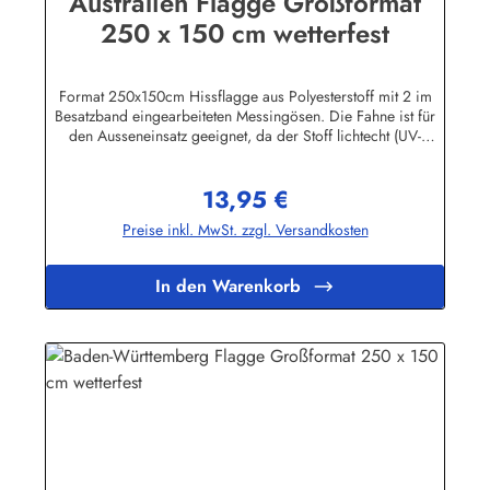
Australien Flagge Großformat
250 x 150 cm wetterfest
Format 250x150cm Hissflagge aus Polyesterstoff mit 2 im
Besatzband eingearbeiteten Messingösen. Die Fahne ist für
den Ausseneinsatz geeignet, da der Stoff lichtecht (UV-
beständig) und wetterfest ist. Die Flagge kann mit 30 Grad
gewaschen und mit niedriger Temperatur gebügelt werden.
13,95 €
Wir führen eine große Auswahl an Länder- und
Regulärer Preis:
Sonderflaggen, XXL-Flaggen, Bootsflaggen und
Preise inkl. MwSt. zzgl. Versandkosten
Tischflaggen.Herstellerinformationen:Fahnen-Shop - Axel
BachKirchbergstr. 238444 Wolfsburgshop@fahnen.info
In den Warenkorb