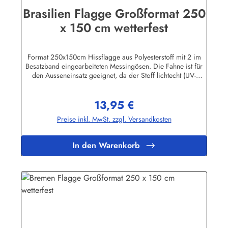
Brasilien Flagge Großformat 250
x 150 cm wetterfest
Format 250x150cm Hissflagge aus Polyesterstoff mit 2 im
Besatzband eingearbeiteten Messingösen. Die Fahne ist für
den Ausseneinsatz geeignet, da der Stoff lichtecht (UV-
beständig) und wetterfest ist. Die Flagge kann mit 30 Grad
gewaschen und mit niedriger Temperatur gebügelt werden.
13,95 €
Wir führen eine große Auswahl an Länder- und
Regulärer Preis:
Sonderflaggen, XXL-Flaggen, Bootsflaggen und
Preise inkl. MwSt. zzgl. Versandkosten
Tischflaggen.Herstellerinformationen:Fahnen-Shop - Axel
BachKirchbergstr. 238444 Wolfsburgshop@fahnen.info
In den Warenkorb