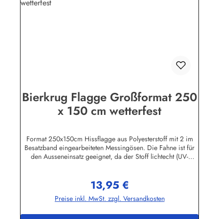
Bierkrug Flagge Großformat 250
x 150 cm wetterfest
Format 250x150cm Hissflagge aus Polyesterstoff mit 2 im
Besatzband eingearbeiteten Messingösen. Die Fahne ist für
den Ausseneinsatz geeignet, da der Stoff lichtecht (UV-
beständig) und wetterfest ist. Die Flagge kann mit 30 Grad
gewaschen und mit niedriger Temperatur gebügelt werden.
13,95 €
Wir führen eine große Auswahl an Länder- und
Regulärer Preis:
Sonderflaggen, XXL-Flaggen, Bootsflaggen und
Preise inkl. MwSt. zzgl. Versandkosten
Tischflaggen.Herstellerinformationen:Fahnen-Shop - Axel
BachKirchbergstr. 238444 Wolfsburgshop@fahnen.info