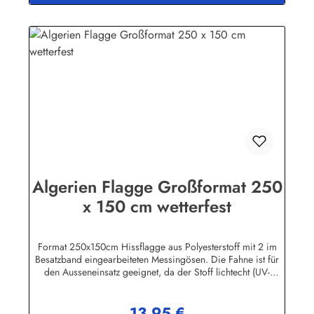
Algerien Flagge Großformat 250
x 150 cm wetterfest
Format 250x150cm Hissflagge aus Polyesterstoff mit 2 im
Besatzband eingearbeiteten Messingösen. Die Fahne ist für
den Ausseneinsatz geeignet, da der Stoff lichtecht (UV-
beständig) und wetterfest ist. Die Flagge kann mit 30 Grad
gewaschen und mit niedriger Temperatur gebügelt werden.
13,95 €
Wir führen eine große Auswahl an Länder- und
Regulärer Preis: