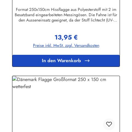
Format 250x150cm Hissflagge aus Polyesterstoff mit 2 im
Besatzband eingearbeiteten Messingösen. Die Fahne ist für
den Ausseneinsatz geeignet, da der Stoff lichtecht (UV-
beständig) und wetterfest ist. Die Flagge kann mit 30 Grad
gewaschen und mit niedriger Temperatur gebügelt werden.
13,95 €
Wir führen eine große Auswahl an Länder- und
Regulärer Preis:
Sonderflaggen, XXL-Flaggen, Bootsflaggen und
Preise inkl. MwSt. zzgl. Versandkosten
Tischflaggen.Herstellerinformationen:Fahnen-Shop - Axel
BachKirchbergstr. 238444 Wolfsburgshop@fahnen.info
In den Warenkorb