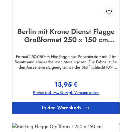
Berlin mit Krone Dienst Flagge
Großformat 250 x 150 cm
wetterfest
Format 250x150cm Hissflagge aus Polyesterstoff mit 2 im
Besatzband eingearbeiteten Messingösen. Die Fahne ist für
den Ausseneinsatz geeignet, da der Stoff lichtecht (UV-
beständig) und wetterfest ist. Die Flagge kann mit 30 Grad
gewaschen und mit niedriger Temperatur gebügelt werden.
13,95 €
Wir führen eine große Auswahl an Länder- und
Regulärer Preis:
Sonderflaggen, XXL-Flaggen, Bootsflaggen und
Preise inkl. MwSt. zzgl. Versandkosten
Tischflaggen.Herstellerinformationen:Fahnen-Shop - Axel
BachKirchbergstr. 238444 Wolfsburgshop@fahnen.info
In den Warenkorb