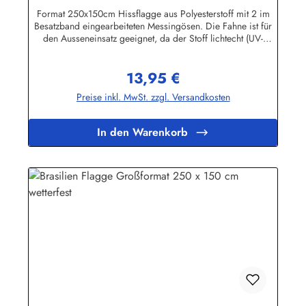
Format 250x150cm Hissflagge aus Polyesterstoff mit 2 im
Besatzband eingearbeiteten Messingösen. Die Fahne ist für
den Ausseneinsatz geeignet, da der Stoff lichtecht (UV-
beständig) und wetterfest ist. Die Flagge kann mit 30 Grad
gewaschen und mit niedriger Temperatur gebügelt werden.
13,95 €
Wir führen eine große Auswahl an Länder- und
Regulärer Preis:
Sonderflaggen, XXL-Flaggen, Bootsflaggen und
Preise inkl. MwSt. zzgl. Versandkosten
Tischflaggen.Herstellerinformationen:Fahnen-Shop - Axel
BachKirchbergstr. 238444 Wolfsburgshop@fahnen.info
In den Warenkorb