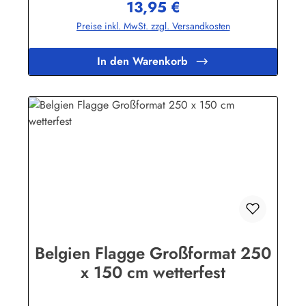
13,95 €
Wir führen eine große Auswahl an Länder- und
Regulärer Preis:
Sonderflaggen, XXL-Flaggen, Bootsflaggen und
Preise inkl. MwSt. zzgl. Versandkosten
Tischflaggen.Herstellerinformationen:Fahnen-Shop - Axel
BachKirchbergstr. 238444 Wolfsburgshop@fahnen.info
In den Warenkorb
Belgien Flagge Großformat 250
x 150 cm wetterfest