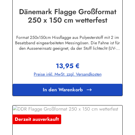
Dänemark Flagge Großformat
250 x 150 cm wetterfest
Format 250x150cm Hissflagge aus Polyesterstoff mit 2 im
Besatzband eingearbeiteten Messingösen. Die Fahne ist für
den Ausseneinsatz geeignet, da der Stoff lichtecht (UV-
beständig) und wetterfest ist. Die Flagge kann mit 30 Grad
gewaschen und mit niedriger Temperatur gebügelt werden.
13,95 €
Wir führen eine große Auswahl an Länder- und
Regulärer Preis:
Sonderflaggen, XXL-Flaggen, Bootsflaggen und
Preise inkl. MwSt. zzgl. Versandkosten
Tischflaggen.Herstellerinformationen:Fahnen-Shop - Axel
BachKirchbergstr. 238444 Wolfsburgshop@fahnen.info
In den Warenkorb
Derzeit ausverkauft