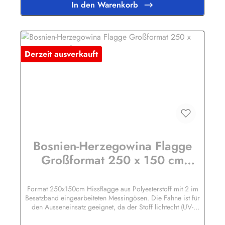
In den Warenkorb
Derzeit ausverkauft
Bosnien-Herzegowina Flagge
Großformat 250 x 150 cm
wetterfest
Format 250x150cm Hissflagge aus Polyesterstoff mit 2 im
Besatzband eingearbeiteten Messingösen. Die Fahne ist für
den Ausseneinsatz geeignet, da der Stoff lichtecht (UV-
beständig) und wetterfest ist. Die Flagge kann mit 30 Grad
gewaschen und mit niedriger Temperatur gebügelt werden.