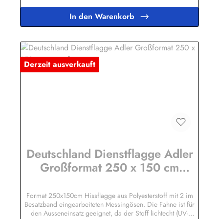
BachKirchbergstr. 238444 Wolfsburgshop@fahnen.info
In den Warenkorb
Derzeit ausverkauft
Deutschland Dienstflagge Adler
Großformat 250 x 150 cm
wetterfest
Format 250x150cm Hissflagge aus Polyesterstoff mit 2 im
Besatzband eingearbeiteten Messingösen. Die Fahne ist für
den Ausseneinsatz geeignet, da der Stoff lichtecht (UV-