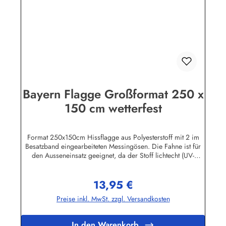
Bayern Flagge Großformat 250 x
150 cm wetterfest
Format 250x150cm Hissflagge aus Polyesterstoff mit 2 im
Besatzband eingearbeiteten Messingösen. Die Fahne ist für
den Ausseneinsatz geeignet, da der Stoff lichtecht (UV-
beständig) und wetterfest ist. Die Flagge kann mit 30 Grad
gewaschen und mit niedriger Temperatur gebügelt werden.
13,95 €
Wir führen eine große Auswahl an Länder- und
Regulärer Preis:
Sonderflaggen, XXL-Flaggen, Bootsflaggen und
Preise inkl. MwSt. zzgl. Versandkosten
Tischflaggen.Herstellerinformationen:Fahnen-Shop - Axel
BachKirchbergstr. 238444 Wolfsburgshop@fahnen.info
In den Warenkorb