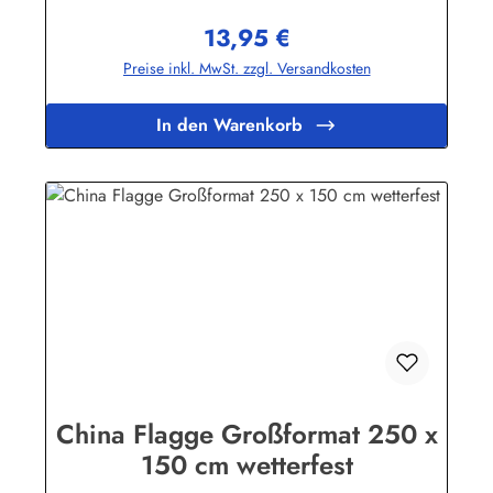
gewaschen und mit niedriger Temperatur gebügelt werden.
13,95 €
Wir führen eine große Auswahl an Länder- und
Regulärer Preis:
Sonderflaggen, XXL-Flaggen, Bootsflaggen und
Preise inkl. MwSt. zzgl. Versandkosten
Tischflaggen.Herstellerinformationen:Fahnen-Shop - Axel
BachKirchbergstr. 238444 Wolfsburgshop@fahnen.info
In den Warenkorb
China Flagge Großformat 250 x
150 cm wetterfest