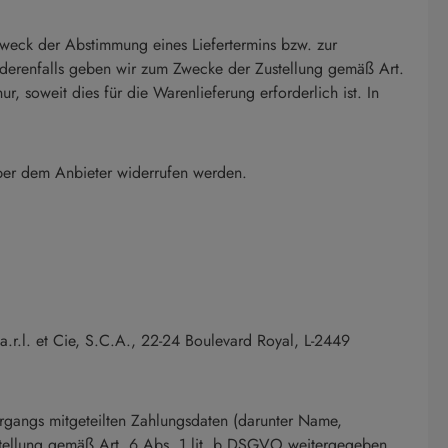
weck der Abstimmung eines Liefertermins bzw. zur
 Anderenfalls geben wir zum Zwecke der Zustellung gemäß Art.
 soweit dies für die Warenlieferung erforderlich ist. In
ber dem Anbieter widerrufen werden.
.r.l. et Cie, S.C.A., 22-24 Boulevard Royal, L-2449
organgs mitgeteilten Zahlungsdaten (darunter Name,
stellung gemäß Art. 6 Abs. 1 lit. b DSGVO weitergegeben.