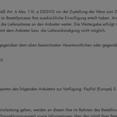
ß Art. 6 Abs. 1 lit. a DSGVO vor der Zustellung der Ware zum Z
r im Bestellprozess Ihre ausdrückliche Einwilligung erteilt haben.
Lieferadresse an den Anbieter weiter. Die Weitergabe erfolgt nur,
 mit dem Anbieter bzw. die Lieferankündigung nicht möglich.
ft gegenüber dem oben bezeichneten Verantwortlichen oder gegenü
n)
sarten des folgenden Anbieters zur Verfügung: PayPal (Europe) S.a
n Vorleistung gehen, werden an diesen Ihre im Rahmen des Bestellv
Transaktionsnummer) sowie Informationen über den Inhalt Ihrer Be