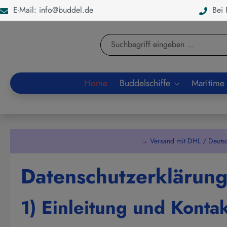
E-Mail: info@buddel.de
Bei F
en
Zur Suche springen
Home
Buddelschiffe
Maritime
→ Versand mit DHL / Deuts
Datenschutzerklärun
1) Einleitung und Konta