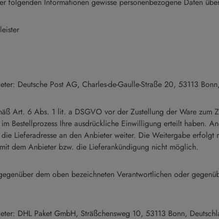
der folgenden Informationen gewisse personenbezogene Daten überm
eister
bieter: Deutsche Post AG, Charles-de-Gaulle-Straße 20, 53113 Bonn
ß Art. 6 Abs. 1 lit. a DSGVO vor der Zustellung der Ware zum Z
r im Bestellprozess Ihre ausdrückliche Einwilligung erteilt haben.
Lieferadresse an den Anbieter weiter. Die Weitergabe erfolgt nur,
 mit dem Anbieter bzw. die Lieferankündigung nicht möglich.
ft gegenüber dem oben bezeichneten Verantwortlichen oder gegenü
nbieter: DHL Paket GmbH, Sträßchensweg 10, 53113 Bonn, Deutsch