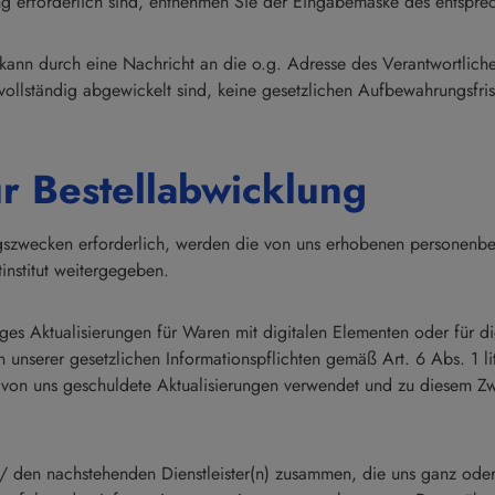
ng erforderlich sind, entnehmen Sie der Eingabemaske des entspre
 kann durch eine Nachricht an die o.g. Adresse des Verantwortlic
vollständig abgewickelt sind, keine gesetzlichen Aufbewahrungsfris
r Bestellabwicklung
ungszwecken erforderlich, werden die von uns erhobenen personen
institut weitergegeben.
es Aktualisierungen für Waren mit digitalen Elementen oder für dig
 unserer gesetzlichen Informationspflichten gemäß Art. 6 Abs. 1 l
von uns geschuldete Aktualisierungen verwendet und zu diesem Zwec
 / den nachstehenden Dienstleister(n) zusammen, die uns ganz oder