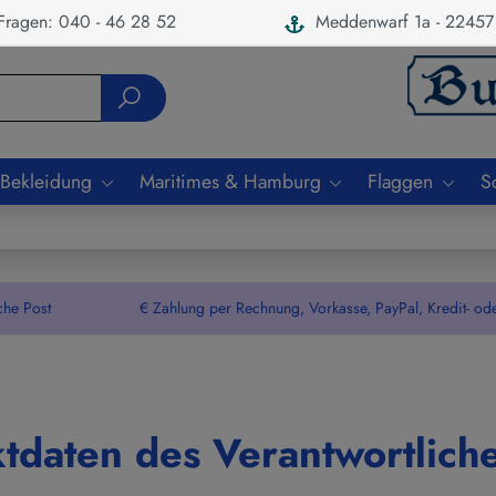
ragen: 040 - 46 28 52
Meddenwarf 1a - 22457
 Bekleidung
Maritimes & Hamburg
Flaggen
S
che Post € Zahlung per Rechnung, Vorkasse, PayPal, Kredit- oder De
g
ktdaten des Verantwortlich