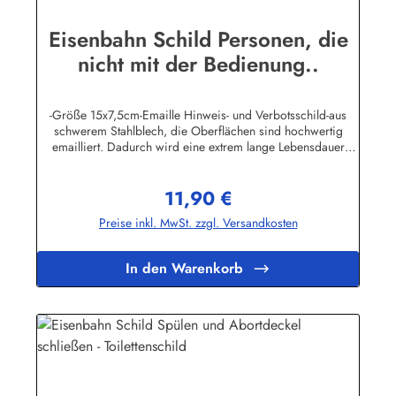
Eisenbahn Schild Personen, die
nicht mit der Bedienung..
-Größe 15x7,5cm-Emaille Hinweis- und Verbotsschild-aus
schwerem Stahlblech, die Oberflächen sind hochwertig
emailliert. Dadurch wird eine extrem lange Lebensdauer
garantiert!-Gewicht 115 Gramm-Wetterfest und UV-beständig-
Die Befestigungsschrauben, die NICHT im Lieferumfang
11,90 €
enthalten sind, dürfen nur lose angezogen werden, weil sonst
Regulärer Preis:
die Lackierung abplatzen kann-Die Emailleschilder können
Preise inkl. MwSt. zzgl. Versandkosten
auch nach Wunsch gefertigt werdenHier geht's zu den
Emailleschildern mit
WunschtextHerstellerinformationen:Buddel-Bini Inh. Eda
In den Warenkorb
Binikowski e.K.Meddenwarf 1a22457
Hamburginfo@buddel.de