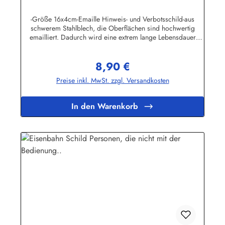
-Größe 16x4cm-Emaille Hinweis- und Verbotsschild-aus
schwerem Stahlblech, die Oberflächen sind hochwertig
emailliert. Dadurch wird eine extrem lange Lebensdauer
garantiert!-Gewicht 40 Gramm-Wetterfest und UV-beständig-
Die Befestigungsschrauben, die NICHT im Lieferumfang
8,90 €
enthalten sind, dürfen nur lose angezogen werden, weil sonst
Regulärer Preis:
die Lackierung abplatzen kann-Die Emailleschilder können
Preise inkl. MwSt. zzgl. Versandkosten
auch nach Wunsch gefertigt werdenHier geht's zu den
Emailleschildern mit
WunschtextHerstellerinformationen:Buddel-Bini Inh. Eda
In den Warenkorb
Binikowski e.K.Meddenwarf 1a22457
Hamburginfo@buddel.de