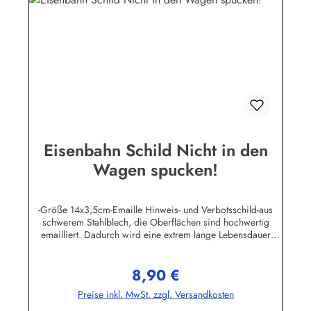
Eisenbahn Schild Nicht in den
Wagen spucken!
-Größe 14x3,5cm-Emaille Hinweis- und Verbotsschild-aus
schwerem Stahlblech, die Oberflächen sind hochwertig
emailliert. Dadurch wird eine extrem lange Lebensdauer
garantiert!-Gewicht 45 Gramm-Wetterfest und UV-beständig-
Die Befestigungsschrauben, die NICHT im Lieferumfang
8,90 €
enthalten sind, dürfen nur lose angezogen werden, weil sonst
Regulärer Preis:
die Lackierung abplatzen kann-Die Emailleschilder können
Preise inkl. MwSt. zzgl. Versandkosten
auch nach Wunsch gefertigt werdenHier geht's zu den
Emailleschildern mit