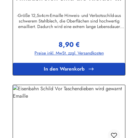
ordnen!
-Größe 12,5x4cm-Emaille Hinweis- und Verbotsschild-aus
schwerem Stahlblech, die Oberflächen sind hochwertig
emailliert. Dadurch wird eine extrem lange Lebensdauer
garantiert!-Gewicht 45 Gramm-Wetterfest und UV-beständig-
Die Befestigungsschrauben, die NICHT im Lieferumfang
8,90 €
enthalten sind, dürfen nur lose angezogen werden, weil sonst
Regulärer Preis:
die Lackierung abplatzen kann-Die Emailleschilder können
Preise inkl. MwSt. zzgl. Versandkosten
auch nach Wunsch gefertigt werdenHier geht's zu den
Emailleschildern mit
WunschtextHerstellerinformationen:Buddel-Bini Inh. Eda
In den Warenkorb
Binikowski e.K.Meddenwarf 1a22457
Hamburginfo@buddel.de