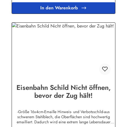
WunschtextHerstellerinformationen:Buddel-Bini Inh. Eda
In den Warenkorb
Binikowski e.K.Meddenwarf 1a22457
Hamburginfo@buddel.de
Eisenbahn Schild Nicht öffnen,
bevor der Zug hält!
-Größe 16x4cm-Emaille Hinweis- und Verbotsschild-aus
schwerem Stahlblech, die Oberflächen sind hochwertig
emailliert. Dadurch wird eine extrem lange Lebensdauer
garantiert!-Gewicht 45 Gramm-Wetterfest und UV-beständig-