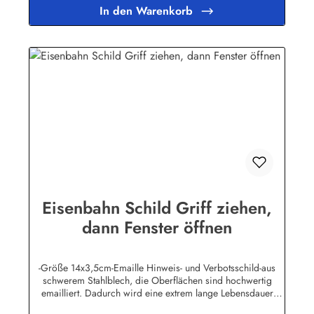
WunschtextHerstellerinformationen:Buddel-Bini Inh. Eda
In den Warenkorb
Binikowski e.K.Meddenwarf 1a22457
Hamburginfo@buddel.de
Eisenbahn Schild Griff ziehen,
dann Fenster öffnen
-Größe 14x3,5cm-Emaille Hinweis- und Verbotsschild-aus
schwerem Stahlblech, die Oberflächen sind hochwertig
emailliert. Dadurch wird eine extrem lange Lebensdauer
garantiert!-Gewicht 40 Gramm-Wetterfest und UV-beständig-