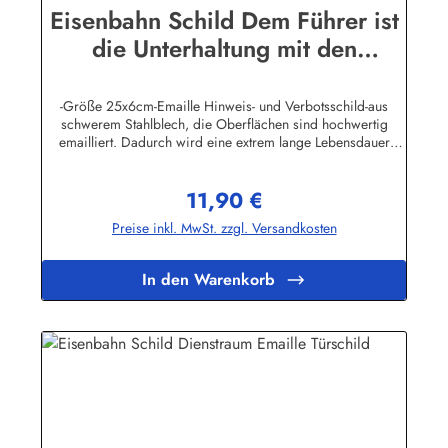
Eisenbahn Schild Dem Führer ist
die Unterhaltung mit den
Fahrgästen verboten
-Größe 25x6cm-Emaille Hinweis- und Verbotsschild-aus
schwerem Stahlblech, die Oberflächen sind hochwertig
emailliert. Dadurch wird eine extrem lange Lebensdauer
garantiert!-Gewicht 115 Gramm-Wetterfest und UV-beständig-
Die Befestigungsschrauben, die NICHT im Lieferumfang
11,90 €
enthalten sind, dürfen nur lose angezogen werden, weil sonst
Regulärer Preis:
die Lackierung abplatzen kann-Die Emailleschilder können
Preise inkl. MwSt. zzgl. Versandkosten
auch nach Wunsch gefertigt werdenHier geht's zu den
Emailleschildern mit
WunschtextHerstellerinformationen:Buddel-Bini Inh. Eda
In den Warenkorb
Binikowski e.K.Meddenwarf 1a22457
Hamburginfo@buddel.de