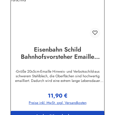
Eisenbahn Schild
Bahnhofsvorsteher Emaille
Türschild
-Größe 20x5cm-Emaille Hinweis- und Verbotsschild-aus
schwerem Stahlblech, die Oberflächen sind hochwertig
emailliert. Dadurch wird eine extrem lange Lebensdauer
garantiert!-Gewicht 75 Gramm-Wetterfest und UV-beständig-
Die Befestigungsschrauben, die NICHT im Lieferumfang
11,90 €
enthalten sind, dürfen nur lose angezogen werden, weil sonst
Regulärer Preis:
die Lackierung abplatzen kann-Die Emailleschilder können
Preise inkl. MwSt. zzgl. Versandkosten
auch nach Wunsch gefertigt werdenHier geht's zu den
Emailleschildern mit
WunschtextHerstellerinformationen:Buddel-Bini Inh. Eda