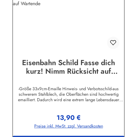
Eisenbahn Schild Fasse dich
kurz! Nimm Rücksicht auf
Wartende
-Größe 33x9cm-Emaille Hinweis- und Verbotsschild-aus
schwerem Stahlblech, die Oberflächen sind hochwertig
emailliert. Dadurch wird eine extrem lange Lebensdauer
garantiert!-Gewicht 220 Gramm-Wetterfest und UV-beständig-
Die Befestigungsschrauben, die NICHT im Lieferumfang
13,90 €
enthalten sind, dürfen nur lose angezogen werden, weil sonst
Regulärer Preis:
die Lackierung abplatzen kann-Die Emailleschilder können
Preise inkl. MwSt. zzgl. Versandkosten
auch nach Wunsch gefertigt werdenHier geht's zu den
Emailleschildern mit