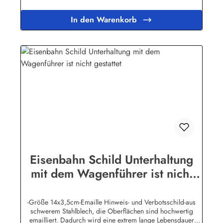
Emailleschildern mit
WunschtextHerstellerinformationen:Buddel-Bini Inh. Eda
In den Warenkorb
Binikowski e.K.Meddenwarf 1a22457
Hamburginfo@buddel.de
Eisenbahn Schild Unterhaltung
mit dem Wagenführer ist nicht
gestattet
-Größe 14x3,5cm-Emaille Hinweis- und Verbotsschild-aus
schwerem Stahlblech, die Oberflächen sind hochwertig
emailliert. Dadurch wird eine extrem lange Lebensdauer