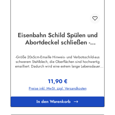
Eisenbahn Schild Spülen und
Abortdeckel schließen -
Toilettenschild
-Größe 20x5cm-Emaille Hinweis- und Verbotsschild-aus
schwerem Stahlblech, die Oberflächen sind hochwertig
emailliert. Dadurch wird eine extrem lange Lebensdauer
garantiert!-Gewicht 75 Gramm-Wetterfest und UV-beständig-
Die Befestigungsschrauben, die NICHT im Lieferumfang
11,90 €
enthalten sind, dürfen nur lose angezogen werden, weil sonst
Regulärer Preis:
die Lackierung abplatzen kann-Die Emailleschilder können
Preise inkl. MwSt. zzgl. Versandkosten
auch nach Wunsch gefertigt werdenHier geht's zu den
Emailleschildern mit
WunschtextHerstellerinformationen:Buddel-Bini Inh. Eda
In den Warenkorb
Binikowski e.K.Meddenwarf 1a22457
Hamburginfo@buddel.de