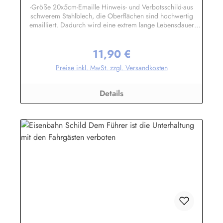
-Größe 20x5cm-Emaille Hinweis- und Verbotsschild-aus
schwerem Stahlblech, die Oberflächen sind hochwertig
emailliert. Dadurch wird eine extrem lange Lebensdauer
garantiert!-Gewicht 75 Gramm-Wetterfest und UV-beständig-
Die Befestigungsschrauben, die NICHT im Lieferumfang
11,90 €
enthalten sind, dürfen nur lose angezogen werden, weil sonst
Regulärer Preis:
die Lackierung abplatzen kann-Die Emailleschilder können
Preise inkl. MwSt. zzgl. Versandkosten
auch nach Wunsch gefertigt werdenHier geht's zu den
Emailleschildern mit
WunschtextHerstellerinformationen:Buddel-Bini Inh. Eda
Details
Binikowski e.K.Meddenwarf 1a22457
Hamburginfo@buddel.de