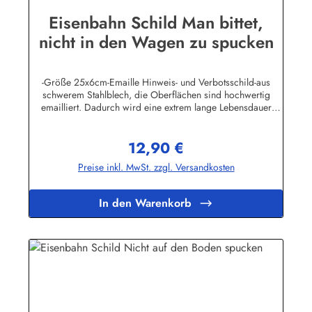
Eisenbahn Schild Man bittet,
nicht in den Wagen zu spucken
-Größe 25x6cm-Emaille Hinweis- und Verbotsschild-aus
schwerem Stahlblech, die Oberflächen sind hochwertig
emailliert. Dadurch wird eine extrem lange Lebensdauer
garantiert!-Gewicht 115 Gramm-Wetterfest und UV-beständig-
Die Befestigungsschrauben, die NICHT im Lieferumfang
12,90 €
enthalten sind, dürfen nur lose angezogen werden, weil sonst
Regulärer Preis:
die Lackierung abplatzen kann-Die Emailleschilder können
Preise inkl. MwSt. zzgl. Versandkosten
auch nach Wunsch gefertigt werdenHier geht's zu den
Emailleschildern mit
WunschtextHerstellerinformationen:Buddel-Bini Inh. Eda
In den Warenkorb
Binikowski e.K.Meddenwarf 1a22457
Hamburginfo@buddel.de