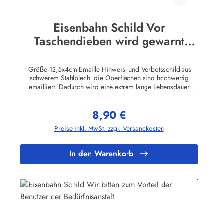
Eisenbahn Schild Vor
Taschendieben wird gewarnt
Emaille
-Größe 12,5x4cm-Emaille Hinweis- und Verbotsschild-aus
schwerem Stahlblech, die Oberflächen sind hochwertig
emailliert. Dadurch wird eine extrem lange Lebensdauer
garantiert!-Gewicht 45 Gramm-Wetterfest und UV-beständig-
Die Befestigungsschrauben, die NICHT im Lieferumfang
8,90 €
enthalten sind, dürfen nur lose angezogen werden, weil sonst
Regulärer Preis:
die Lackierung abplatzen kann-Die Emailleschilder können
Preise inkl. MwSt. zzgl. Versandkosten
auch nach Wunsch gefertigt werdenHier geht's zu den
Emailleschildern mit
WunschtextHerstellerinformationen:Buddel-Bini Inh. Eda
In den Warenkorb
Binikowski e.K.Meddenwarf 1a22457
Hamburginfo@buddel.de