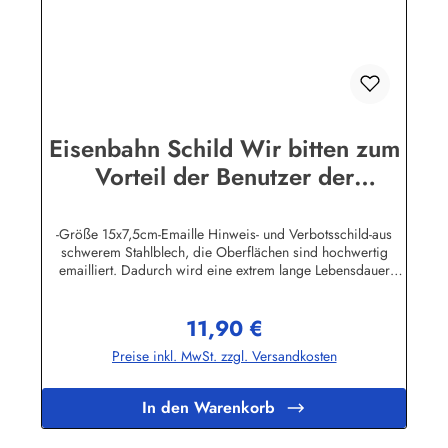
Eisenbahn Schild Wir bitten zum
Vorteil der Benutzer der
Bedürfnisanstalt
-Größe 15x7,5cm-Emaille Hinweis- und Verbotsschild-aus
schwerem Stahlblech, die Oberflächen sind hochwertig
emailliert. Dadurch wird eine extrem lange Lebensdauer
garantiert!-Gewicht 115 Gramm-Wetterfest und UV-beständig-
Die Befestigungsschrauben, die NICHT im Lieferumfang
11,90 €
enthalten sind, dürfen nur lose angezogen werden, weil sonst
Regulärer Preis:
die Lackierung abplatzen kann-Die Emailleschilder können
Preise inkl. MwSt. zzgl. Versandkosten
auch nach Wunsch gefertigt werdenHier geht's zu den
Emailleschildern mit
WunschtextHerstellerinformationen:Buddel-Bini Inh. Eda
In den Warenkorb
Binikowski e.K.Meddenwarf 1a22457
Hamburginfo@buddel.de