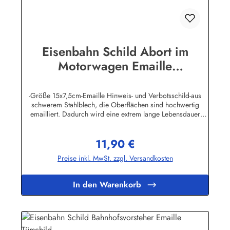
Eisenbahn Schild Abort im
Motorwagen Emaille
Toilettenschild
-Größe 15x7,5cm-Emaille Hinweis- und Verbotsschild-aus
schwerem Stahlblech, die Oberflächen sind hochwertig
emailliert. Dadurch wird eine extrem lange Lebensdauer
garantiert!-Gewicht 115 Gramm-Wetterfest und UV-beständig-
Die Befestigungsschrauben, die NICHT im Lieferumfang
11,90 €
enthalten sind, dürfen nur lose angezogen werden, weil sonst
Regulärer Preis:
die Lackierung abplatzen kann-Die Emailleschilder können
Preise inkl. MwSt. zzgl. Versandkosten
auch nach Wunsch gefertigt werdenHier geht's zu den
Emailleschildern mit
WunschtextHerstellerinformationen:Buddel-Bini Inh. Eda
In den Warenkorb
Binikowski e.K.Meddenwarf 1a22457
Hamburginfo@buddel.de