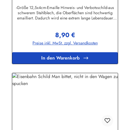
-Größe 12,5x4cm-Emaille Hinweis- und Verbotsschild-aus
schwerem Stahlblech, die Oberflächen sind hochwertig
emailliert. Dadurch wird eine extrem lange Lebensdauer
garantiert!-Gewicht 45 Gramm-Wetterfest und UV-beständig-
Die Befestigungsschrauben, die NICHT im Lieferumfang
8,90 €
enthalten sind, dürfen nur lose angezogen werden, weil sonst
Regulärer Preis:
die Lackierung abplatzen kann-Die Emailleschilder können
Preise inkl. MwSt. zzgl. Versandkosten
auch nach Wunsch gefertigt werdenHier geht's zu den
Emailleschildern mit
WunschtextHerstellerinformationen:Buddel-Bini Inh. Eda
In den Warenkorb
Binikowski e.K.Meddenwarf 1a22457
Hamburginfo@buddel.de