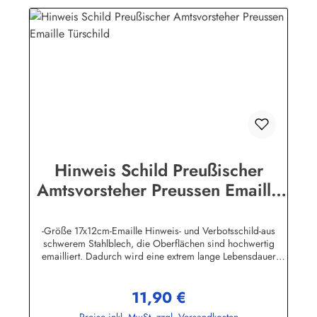
Hinweis Schild Preußischer
Amtsvorsteher Preussen Emaille
Türschild
-Größe 17x12cm-Emaille Hinweis- und Verbotsschild-aus
schwerem Stahlblech, die Oberflächen sind hochwertig
emailliert. Dadurch wird eine extrem lange Lebensdauer
garantiert!-Gewicht 180 Gramm-Wetterfest und UV-beständig-
Die Befestigungsschrauben, die NICHT im Lieferumfang
11,90 €
enthalten sind, dürfen nur lose angezogen werden, weil sonst
Regulärer Preis:
die Lackierung abplatzen kann-Die Emailleschilder können
Preise inkl. MwSt. zzgl. Versandkosten