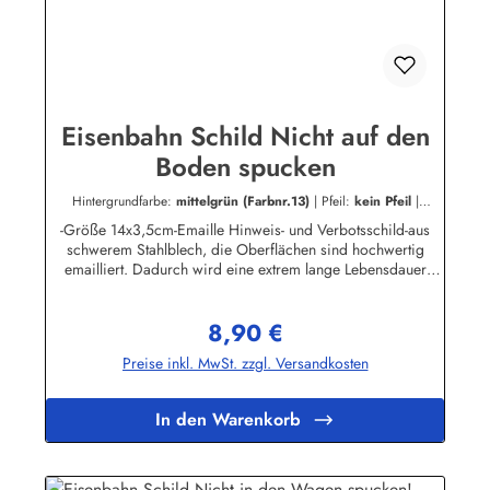
Eisenbahn Schild Nicht auf den
Boden spucken
Hintergrundfarbe:
mittelgrün (Farbnr.13)
|
Pfeil:
kein Pfeil
|
Schriftart:
Clarendon
|
Schriftfarbe:
dunkelgrün (Farbnr.14)
-Größe 14x3,5cm-Emaille Hinweis- und Verbotsschild-aus
schwerem Stahlblech, die Oberflächen sind hochwertig
emailliert. Dadurch wird eine extrem lange Lebensdauer
garantiert!-Gewicht 45 Gramm-Wetterfest und UV-beständig-
Die Befestigungsschrauben, die NICHT im Lieferumfang
8,90 €
enthalten sind, dürfen nur lose angezogen werden, weil sonst
Regulärer Preis:
die Lackierung abplatzen kann-Die Emailleschilder können
Preise inkl. MwSt. zzgl. Versandkosten
auch nach Wunsch gefertigt werdenHier geht's zu den
Emailleschildern mit
WunschtextHerstellerinformationen:Buddel-Bini Inh. Eda
In den Warenkorb
Binikowski e.K.Meddenwarf 1a22457
Hamburginfo@buddel.de