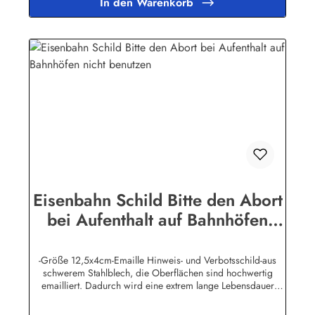
In den Warenkorb
Binikowski e.K.Meddenwarf 1a22457
Hamburginfo@buddel.de
Eisenbahn Schild Bitte den Abort
bei Aufenthalt auf Bahnhöfen
nicht benutzen
-Größe 12,5x4cm-Emaille Hinweis- und Verbotsschild-aus
schwerem Stahlblech, die Oberflächen sind hochwertig
emailliert. Dadurch wird eine extrem lange Lebensdauer
garantiert!-Gewicht 45 Gramm-Wetterfest und UV-beständig-
Die Befestigungsschrauben, die NICHT im Lieferumfang