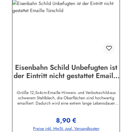
Eisenbahn Schild Unbefugten ist
der Eintritt nicht gestattet Emaille
Türschild
-Größe 12,5x4cm-Emaille Hinweis- und Verbotsschild-aus
schwerem Stahlblech, die Oberflächen sind hochwertig
emailliert. Dadurch wird eine extrem lange Lebensdauer
garantiert!-Gewicht 45 Gramm-Wetterfest und UV-beständig-
Die Befestigungsschrauben, die NICHT im Lieferumfang
8,90 €
enthalten sind, dürfen nur lose angezogen werden, weil sonst
Regulärer Preis:
die Lackierung abplatzen kann-Die Emailleschilder können
Preise inkl. MwSt. zzgl. Versandkosten
auch nach Wunsch gefertigt werdenHier geht's zu den