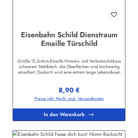
Eisenbahn Schild Dienstraum
Emaille Türschild
-Größe 12,5x4cm-Emaille Hinweis- und Verbotsschild-aus
schwerem Stahlblech, die Oberflächen sind hochwertig
emailliert. Dadurch wird eine extrem lange Lebensdauer
garantiert!-Gewicht 45 Gramm-Wetterfest und UV-beständig-
Die Befestigungsschrauben, die NICHT im Lieferumfang
8,90 €
enthalten sind, dürfen nur lose angezogen werden, weil sonst
Regulärer Preis:
die Lackierung abplatzen kann-Die Emailleschilder können
Preise inkl. MwSt. zzgl. Versandkosten
auch nach Wunsch gefertigt werdenHier geht's zu den
Emailleschildern mit
WunschtextHerstellerinformationen:Buddel-Bini Inh. Eda
In den Warenkorb
Binikowski e.K.Meddenwarf 1a22457
Hamburginfo@buddel.de