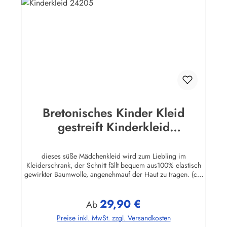
Bretonisches Kinder Kleid
gestreift Kinderkleid
verschiedene Farben & Größen
dieses süße Mädchenkleid wird zum Liebling im
Kleiderschrank, der Schnitt fällt bequem aus100% elastisch
gewirkter Baumwolle, angenehmauf der Haut zu tragen. (ca.
225 g/m²)Herstellerinformationen:AS Bekleidungswerk
GmbHHeglitzer Str. 1226409 Wittmundinfo@modas-
29,90 €
bekleidung.de
Regulärer Preis:
Ab
Preise inkl. MwSt. zzgl. Versandkosten