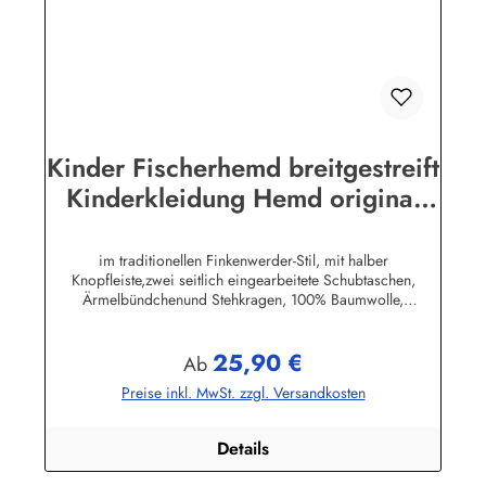
Kinder Fischerhemd breitgestreift
Kinderkleidung Hemd original
Buscherump
im traditionellen Finkenwerder-Stil, mit halber
Knopfleiste,zwei seitlich eingearbeitete Schubtaschen,
Ärmelbündchenund Stehkragen, 100% Baumwolle,
buntgewebt. (ca. 190 g/m²)Herstellerinformationen:AS
Bekleidungswerk GmbHHeglitzer Str. 1226409
25,90 €
Wittmundinfo@modas-bekleidung.de
Regulärer Preis:
Ab
Preise inkl. MwSt. zzgl. Versandkosten
Details