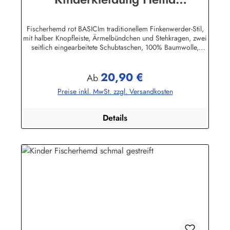
Buscherump
Fischerhemd rot BASICIm traditionellem Finkenwerder-Stil,
mit halber Knopfleiste, Ärmelbündchen und Stehkragen, zwei
seitlich eingearbeitete Schubtaschen, 100% Baumwolle,
buntgewebt.Herstellerinformationen:AS Bekleidungswerk
GmbHHeglitzer Str. 1226409 Wittmundinfo@modas-
20,90 €
bekleidung.de
Regulärer Preis:
Ab
Preise inkl. MwSt. zzgl. Versandkosten
Details