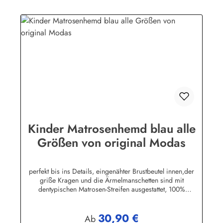
Kinder Matrosenhemd blau alle
Größen von original Modas
perfekt bis ins Details, eingenähter Brustbeutel innen,der
griße Kragen und die Ärmelmanschetten sind mit
dentypischen Matrosen-Streifen ausgestattet, 100%
Baumwolle. (ca. 190 g/m²)Herstellerinformationen:AS
Bekleidungswerk GmbHHeglitzer Str. 1226409
30,90 €
Wittmundinfo@modas-bekleidung.de
Regulärer Preis:
Ab