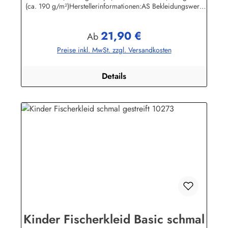
(ca. 190 g/m²)Herstellerinformationen:AS Bekleidungswerk
GmbHHeglitzer Str. 1226409 Wittmundinfo@modas-
bekleidung.de
21,90 €
Regulärer Preis:
Ab
Preise inkl. MwSt. zzgl. Versandkosten
Details
Kinder Fischerkleid Basic schmal