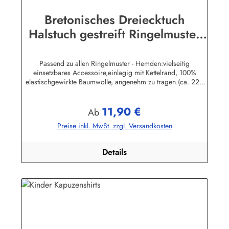
Bretonisches Dreiecktuch
Halstuch gestreift Ringelmuster
verschiedene Größen
Passend zu allen Ringelmuster - Hemden:vielseitig
einsetzbares Accessoire,einlagig mit Kettelrand, 100%
elastischgewirkte Baumwolle, angenehm zu tragen.(ca. 225
g/m²) Größen:ca. 80 x 80 x 113 cmca. 60 x 60 x 85 cmca.
49 x 49 x 70 cmHerstellerinformationen:AS Bekleidungswerk
11,90 €
GmbHHeglitzer Str. 1226409 Wittmundinfo@modas-
Regulärer Preis:
Ab
bekleidung.de
Preise inkl. MwSt. zzgl. Versandkosten
Details