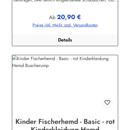
Stehkragen, zwei seitlich eingearbeitete Schubtaschen, 100%
Baumwolle, buntgewebt. Herstellerinformationen:AS
Bekleidungswerk GmbHHeglitzer Str. 1226409
20,90 €
Wittmundinfo@modas-bekleidung.de
Regulärer Preis:
Ab
Preise inkl. MwSt. zzgl. Versandkosten
Details
Kinder Fischerhemd - Basic - rot
Kinderkleidung Hemd