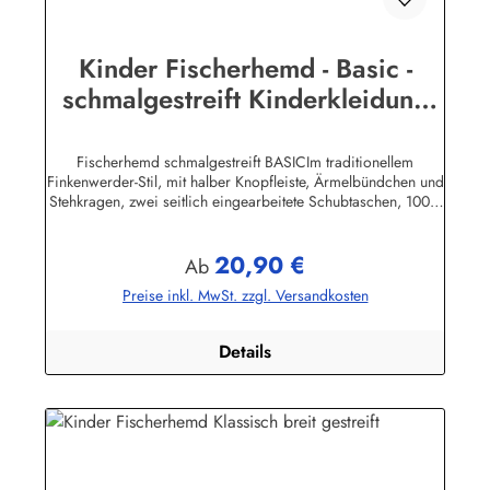
Kinder Fischerhemd - Basic -
schmalgestreift Kinderkleidung
Hemd Buscherump
Fischerhemd schmalgestreift BASICIm traditionellem
Finkenwerder-Stil, mit halber Knopfleiste, Ärmelbündchen und
Stehkragen, zwei seitlich eingearbeitete Schubtaschen, 100%
Baumwolle, buntgewebt.Herstellerinformationen:AS
Bekleidungswerk GmbHHeglitzer Str. 1226409
20,90 €
Wittmundinfo@modas-bekleidung.de
Regulärer Preis:
Ab
Preise inkl. MwSt. zzgl. Versandkosten
Details