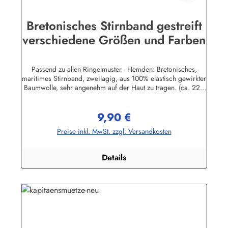
Bretonisches Stirnband gestreift
verschiedene Größen und Farben
Passend zu allen Ringelmuster - Hemden: Bretonisches,
maritimes Stirnband, zweilagig, aus 100% elastisch gewirkter
Baumwolle, sehr angenehm auf der Haut zu tragen. (ca. 225
g/m²) Herstellerinformationen:AS Bekleidungswerk
GmbHHeglitzer Str. 1226409 Wittmundinfo@modas-
9,90 €
bekleidung.de
Regulärer Preis:
Preise inkl. MwSt. zzgl. Versandkosten
Details