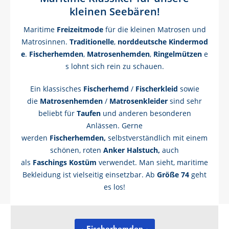
kleinen Seebären!
Maritime
Freizeitmode
für die kleinen Matrosen und
Matrosinnen.
Traditionelle
,
norddeutsche
Kindermod
e
.
Fischerhemden
,
Matrosenhemden
,
Ringelmützen
e
s lohnt sich rein zu schauen.
Ein klassisches
Fischerhemd
/
Fischerkleid
sowie
die
Matrosenhemden
/
Matrosenkleider
sind sehr
beliebt für
Taufen
und anderen besonderen
Anlässen. Gerne
werden
Fischerhemden,
selbstverständlich mit einem
schönen, roten
Anker
Halstuch,
auch
als
Faschings
Kostüm
verwendet. Man sieht, maritime
Bekleidung ist vielseitig einsetzbar. Ab
Größe 74
geht
es los!
· Fischerhemden ·