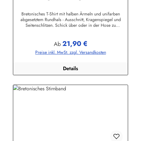
Kinderkleidung
Bretonisches T-Shirt mit halben Ärmeln und unifarben
abgesetztem Rundhals - Ausschnitt, Kragenspiegel und
Seitenschlitzen. Schick über oder in der Hose zu
tragen.100% Baumwolle, herrlich elastisch gewirkt und
angenehm auf der Haut.
21,90 €
Farbtabelle:Herstellerinformationen:AS Bekleidungswerk
Regulärer Preis:
Ab
GmbHHeglitzer Str. 1226409 Wittmundinfo@modas-
Preise inkl. MwSt. zzgl. Versandkosten
bekleidung.de
Details