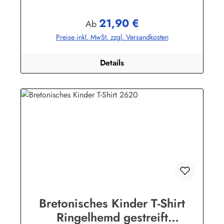
derHaut zu tragen. (ca. 225 g/m²)Herstellerinformationen:AS
Bekleidungswerk GmbHHeglitzer Str. 1226409
21,90 €
Wittmundinfo@modas-bekleidung.de
Regulärer Preis:
Ab
Preise inkl. MwSt. zzgl. Versandkosten
Details
Bretonisches Kinder T-Shirt
Ringelhemd gestreift