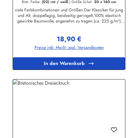
Bret. Farbe:
(02) rot / weiß
|
Größe Schal:
20 x 160 cm
viele Farbkombinationen und Größen.Der Klassiker für Jung
und Alt, doppellagig, beidseitig geringelt,100% elastisch
gewirkte Baumwolle, angenehm zu tragen.(ca. 225 g/m²)
Passend zu allen Ringelmuster - Hemden.
Herstellerinformationen:AS Bekleidungswerk GmbHHeglitzer
18,90 €
Str. 1226409 Wittmundinfo@modas-bekleidung.de
Regulärer Preis:
Preise inkl. MwSt. zzgl. Versandkosten
In den Warenkorb