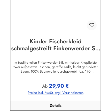
Kinder Fischerkleid
schmalgestreift Finkenwerder Stil
Kinderkleidung Kinderkleid
Im traditionellen Finkenwerder-Stil, mit halber Knopfleiste,
zwei aufgesetzte Taschen, geraffte Taille, leicht gerundeter
Saum, 100% Baumwolle, durchgewebt. (ca. 190
g/m²)Herstellerinformationen:AS Bekleidungswerk
GmbHHeglitzer Str. 1226409 Wittmundinfo@modas-
29,90 €
bekleidung.de
Regulärer Preis:
Ab
Preise inkl. MwSt. zzgl. Versandkosten
Details