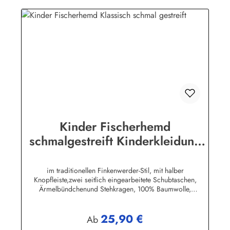
Kinder Fischerhemd
schmalgestreift Kinderkleidung
Hemd original Buscherump
im traditionellen Finkenwerder-Stil, mit halber
Knopfleiste,zwei seitlich eingearbeitete Schubtaschen,
Ärmelbündchenund Stehkragen, 100% Baumwolle,
buntgewebt. (ca. 190 g/m²)Herstellerinformationen:AS
Bekleidungswerk GmbHHeglitzer Str. 1226409
25,90 €
Wittmundinfo@modas-bekleidung.de
Regulärer Preis:
Ab