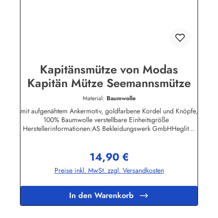
Kapitänsmütze von Modas
Kapitän Mütze Seemannsmütze
Material:
Baumwolle
mit aufgenähtem Ankermotiv, goldfarbene Kordel und Knöpfe,
100% Baumwolle verstellbare Einheitsgröße
Herstellerinformationen:AS Bekleidungswerk GmbHHeglitzer
Str. 1226409 Wittmundinfo@modas-bekleidung.de
14,90 €
Regulärer Preis:
Preise inkl. MwSt. zzgl. Versandkosten
In den Warenkorb