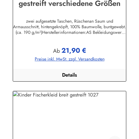
gestreift verschiedene Größen
zwei aufgesetzte Taschen, Rüschenan Saum und
Armausschnitt, hintengeknöpft, 100% Baumwolle, buntgewebt.
(ca. 190 g/m²)Herstellerinformationen:AS Bekleidungswerk
GmbHHeglitzer Str. 1226409 Wittmundinfo@modas-
bekleidung.de
21,90 €
Regulärer Preis:
Ab
Preise inkl. MwSt. zzgl. Versandkosten
Details