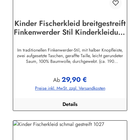
Kinder Fischerkleid breitgestreift
Finkenwerder Stil Kinderkleidung
Kinderkleid
Im traditionellen Finkenwerder-Stil, mit halber Knopfleiste,
zwei aufgesetzte Taschen, geraffte Taille, leicht gerundeter
Saum, 100% Baumwolle, durchgewebt. (ca. 190
g/m²)Herstellerinformationen:AS Bekleidungswerk
GmbHHeglitzer Str. 1226409 Wittmundinfo@modas-
29,90 €
bekleidung.de
Regulärer Preis:
Ab
Preise inkl. MwSt. zzgl. Versandkosten
Details