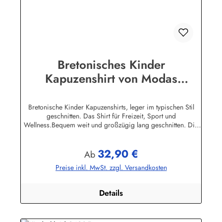
Bretonisches Kinder
Kapuzenshirt von Modas
Kapuzenhemd geringelt
Bretonische Kinder Kapuzenshirts, leger im typischen Stil
geschnitten. Das Shirt für Freizeit, Sport und
Wellness.Bequem weit und großzügig lang geschnitten. Die
hochangesetzte Kapuze und der Bundabschluß sind
verstellbar mit Kordelzugunifarbene elastische
32,90 €
Ärmelbündchen, zwei praktische Seitentaschen100%
Regulärer Preis:
Ab
Baumwolle, herrlich elastisch gewirkt und angenehm auf der
Preise inkl. MwSt. zzgl. Versandkosten
HautBis Größe 140 ersetzen aus Sicherheitsgründen ein
elastischer Gummizug und ein Knopf mit Kordelschlaufe den
Kordelzug in der Kapuze ! Herstellerinformationen:AS
Details
Bekleidungswerk GmbHHeglitzer Str. 1226409
Wittmundinfo@modas-bekleidung.de