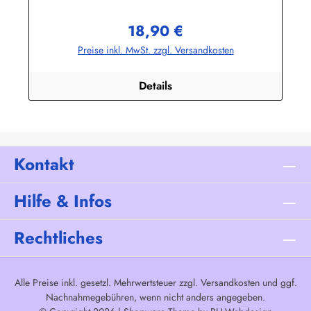
100% BaumwolleHerstellerinformationen:AS Bekleidungswerk
GmbHHeglitzer Str. 1226409 Wittmundinfo@modas-
18,90 €
bekleidung.de
Regulärer Preis:
Preise inkl. MwSt. zzgl. Versandkosten
Details
Kontakt
Hilfe & Infos
Rechtliches
Alle Preise inkl. gesetzl. Mehrwertsteuer zzgl.
Versandkosten
und ggf.
Nachnahmegebühren, wenn nicht anders angegeben.