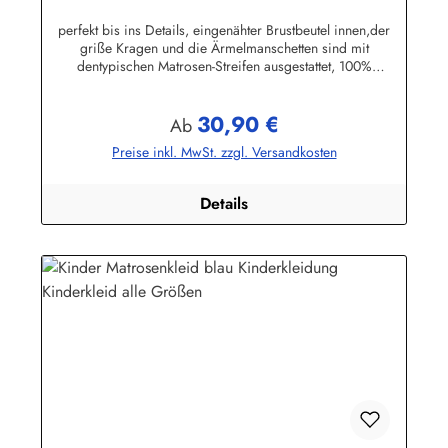
perfekt bis ins Details, eingenähter Brustbeutel innen,der
griße Kragen und die Ärmelmanschetten sind mit
dentypischen Matrosen-Streifen ausgestattet, 100%
Baumwolle. (ca. 190 g/m²)Herstellerinformationen:AS
Bekleidungswerk GmbHHeglitzer Str. 1226409
30,90 €
Wittmundinfo@modas-bekleidung.de
Regulärer Preis:
Ab
Preise inkl. MwSt. zzgl. Versandkosten
Details