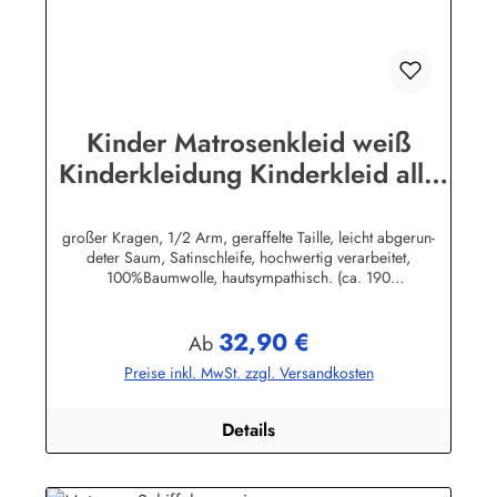
Kinder Matrosenkleid weiß
Kinderkleidung Kinderkleid alle
Größen
großer Kragen, 1/2 Arm, geraffelte Taille, leicht abgerun-
deter Saum, Satinschleife, hochwertig verarbeitet,
100%Baumwolle, hautsympathisch. (ca. 190
g/m²)Herstellerinformationen:AS Bekleidungswerk
GmbHHeglitzer Str. 1226409 Wittmundinfo@modas-
32,90 €
bekleidung.de
Regulärer Preis:
Ab
Preise inkl. MwSt. zzgl. Versandkosten
Details