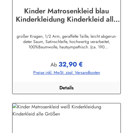
Kinder Matrosenkleid blau
Kinderkleidung Kinderkleid alle
Größen
großer Kragen, 1/2 Arm, geraffelte Taille, leicht abgerun-
deter Saum, Satinschleife, hochwertig verarbeitet,
100%Baumwolle, hautsympathisch. (ca. 190
g/m²)Herstellerinformationen:AS Bekleidungswerk
GmbHHeglitzer Str. 1226409 Wittmundinfo@modas-
32,90 €
bekleidung.de
Regulärer Preis:
Ab
Preise inkl. MwSt. zzgl. Versandkosten
Details