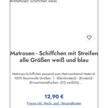
Matrosen - Schiffchen mit Streifen
alle Größen weiß und blau
Matrosen-Schiffchen passend zum Matrosenhemd Material:
100% Baumwolle Größen: 1 - (Kleinkinder)2 - (Kinder)3 -
(Erwachsene)Farben: (01) weiß(16)
marine Herstellerinformationen:AS Bekleidungswerk
GmbHHeglitzer Str. 1226409 Wittmundinfo@modas-
12,90 €
bekleidung.de
Regulärer Preis:
Preise inkl. MwSt. zzgl. Versandkosten