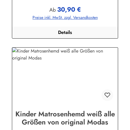
Bekleidungswerk GmbHHeglitzer Str. 1226409
30,90 €
Wittmundinfo@modas-bekleidung.de
Regulärer Preis:
Ab
Preise inkl. MwSt. zzgl. Versandkosten
Details
Kinder Matrosenhemd weiß alle
Größen von original Modas