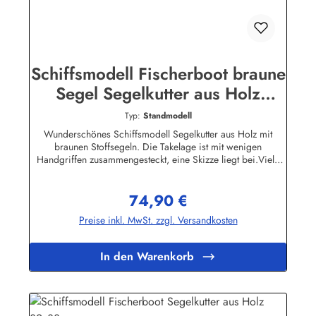
Schiffsmodell Fischerboot braune
Segel Segelkutter aus Holz
60x64cm
Typ:
Standmodell
Wunderschönes Schiffsmodell Segelkutter aus Holz mit
braunen Stoffsegeln. Die Takelage ist mit wenigen
Handgriffen zusammengesteckt, eine Skizze liegt bei.Viele
Teile des Modells sind aus Holz, auf dem Deck und in der
Takelage befinden sich interessante Details.Eine dekorative
74,90 €
Zierde für jedes Büro, Kellerbar oder Wohnzimmer. Bitte
Regulärer Preis:
beachten Sie, dass das Schiffsmodell nicht schwimmfähig
Preise inkl. MwSt. zzgl. Versandkosten
ist.Länge ca. 60cm Höhe ca. 64cm
In den Warenkorb