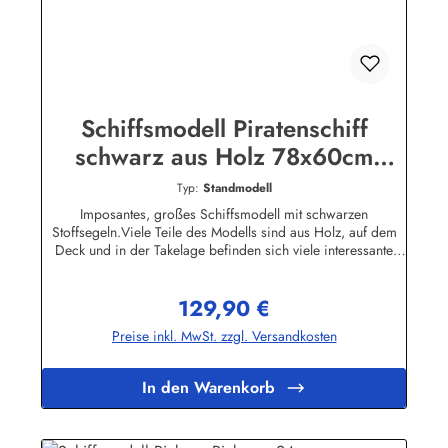
Schiffsmodell Piratenschiff
schwarz aus Holz 78x60cm
Modellschiff Schiffsmodelle
Typ:
Standmodell
Totenkopf
Imposantes, großes Schiffsmodell mit schwarzen
Stoffsegeln.Viele Teile des Modells sind aus Holz, auf dem
Deck und in der Takelage befinden sich viele interessante
Details.Eine dekorative Zierde für jedes Büro, Kellerbar oder
Wohnzimmer. Bitte beachten Sie, dass das Schiffsmodell
129,90 €
nicht schwimmfähig ist.Ca. 60 x 78 cm (Höhe/Länge)
Regulärer Preis:
Preise inkl. MwSt. zzgl. Versandkosten
In den Warenkorb