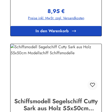
Infos zur Rickmer Rickmers
8,95 €
Regulärer Preis:
Preise inkl. MwSt. zzgl. Versandkosten
In den Warenkorb
Schiffsmodell Segelschiff Cutty
Sark aus Holz 55x50cm