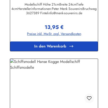
Modellschiff Höhe 21cmBreite 24cmTiefe
4cmHerstellerinformationen:Peter Menk SouvenirsBruchweg
3627389 Fintelinfo@menk-souvenirs.de
13,95 €
Regulärer Preis:
Preise inkl. MwSt. zzgl. Versandkosten
In den Warenkorb