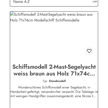
Schiffsmodell 2-Mast-Segelyacht
weiss braun aus Holz 71x74cm
Modellschiff Schiffsmodelle
Typ:
Standmodell
Wunderschönes Schiffsmodell einer Segelyacht, in
Handarbeit gefertigt, versandsicher verpackt. Die Takelage ist
mit wenigen Handgriffen zusammengesteckt, eine Skizze liegt
bei.Viele Teile des Modells sind aus Holz, auf dem Deck und
in der Takelage befinden sich viele interessante Details.Eine