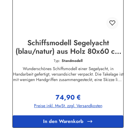
Schiffsmodell Segelyacht
(blau/natur) aus Holz 80x60 cm
Modellschiff Schiffsmodelle
Typ:
Standmodell
Wunderschönes Schiffsmodell einer Segelyacht, in
Handarbeit gefertigt, versandsicher verpackt. Die Takelage ist
mit wenigen Handgriffen zusammengesteckt, eine Skizze liegt
bei.Viele Teile des Modells sind aus Holz, auf dem Deck und
in der Takelage befinden sich viele interessante Details.Eine
74,90 €
dekorative Zierde für jedes Büro, Kellerbar oder
Regulärer Preis:
Wohnzimmer. Bitte beachten Sie, dass das Schiffsmodell
Preise inkl. MwSt. zzgl. Versandkosten
nicht schwimmfähig ist.Ca. 80x60 cm (Höhe/Länge)
In den Warenkorb