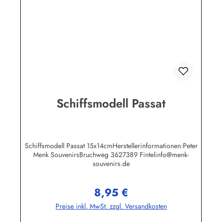
Schiffsmodell Passat
Schiffsmodell Passat 15x14cmHerstellerinformationen:Peter
Menk SouvenirsBruchweg 3627389 Fintelinfo@menk-
souvenirs.de
8,95 €
Regulärer Preis:
Preise inkl. MwSt. zzgl. Versandkosten