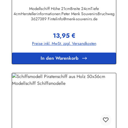
Modellschiff Höhe 21cmBreite 24cmTiefe
4cmHerstellerinformationen:Peter Menk SouvenirsBruchweg
3627389 Fintelinfo@menk-souvenirs.de
13,95 €
Regulärer Preis:
Preise inkl. MwSt. zzgl. Versandkosten
In den Warenkorb