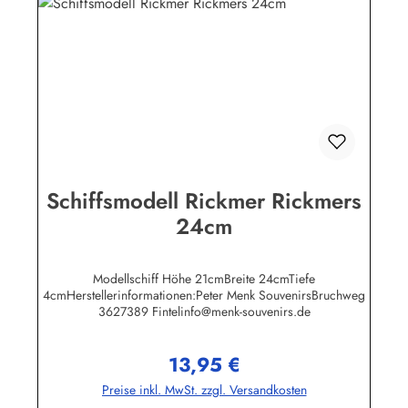
Schiffsmodell Rickmer Rickmers
24cm
Modellschiff Höhe 21cmBreite 24cmTiefe
4cmHerstellerinformationen:Peter Menk SouvenirsBruchweg
3627389 Fintelinfo@menk-souvenirs.de
13,95 €
Regulärer Preis:
Preise inkl. MwSt. zzgl. Versandkosten