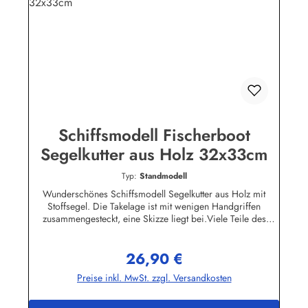
Schiffsmodell Fischerboot
Segelkutter aus Holz 32x33cm
Typ:
Standmodell
Wunderschönes Schiffsmodell Segelkutter aus Holz mit
Stoffsegel. Die Takelage ist mit wenigen Handgriffen
zusammengesteckt, eine Skizze liegt bei.Viele Teile des
Modells sind aus Holz, auf dem Deck und in der Takelage
befinden sich interessante Details.Eine dekorative Zierde für
26,90 €
jedes Büro, Kellerbar oder Wohnzimmer. Bitte beachten Sie,
Regulärer Preis:
dass das Schiffsmodell nicht schwimmfähig ist.Länge ca.
Preise inkl. MwSt. zzgl. Versandkosten
32cm Höhe ca. 33cm