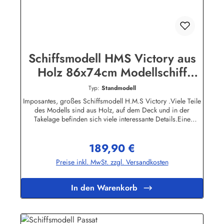
Schiffsmodell HMS Victory aus
Holz 86x74cm Modellschiff
Schiffsmodelle Totenkopf
Typ:
Standmodell
Imposantes, großes Schiffsmodell H.M.S Victory .Viele Teile
des Modells sind aus Holz, auf dem Deck und in der
Takelage befinden sich viele interessante Details.Eine
dekorative Zierde für jedes Büro, Kellerbar oder
Wohnzimmer. Bitte beachten Sie, dass das Schiffsmodell
189,90 €
nicht schwimmfähig ist.Ca. 74 x 86 cm (Höhe/Länge)
Regulärer Preis:
Preise inkl. MwSt. zzgl. Versandkosten
In den Warenkorb