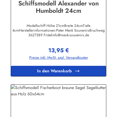
Schiffsmodell Alexander von
Humboldt 24cm
Modellschiff Höhe 21cmBreite 24cmTiefe
4cmHerstellerinformationen:Peter Menk SouvenirsBruchweg
3627389 Fintelinfo@menk-souvenirs.de
13,95 €
Regulärer Preis:
Preise inkl. MwSt. zzgl. Versandkosten
In den Warenkorb