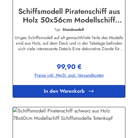
Schiffsmodell Piratenschiff aus
Holz 50x56cm Modellschiff
Schiffsmodelle
Typ:
Standmodell
Uriges Schiffsmodell auf alt gemachtViele Teile des Modells
sind aus Holz, auf dem Deck und in der Takelage befinden
sich viele interessante Details.Eine dekorative Zierde für
jedes Büro, Kellerbar oder Wohnzimmer. Bitte beachten Sie,
dass das Schiffsmodell nicht schwimmfähig ist.Ca. 56 x 50
99,90 €
cm (Höhe/Länge)
Regulärer Preis:
Preise inkl. MwSt. zzgl. Versandkosten
In den Warenkorb