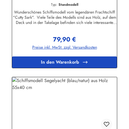
Modellschiff Schiffsmodelle
Typ:
Standmodell
Wunderschönes Schiffsmodell vom legendären Frachtschiff
"Cutty Sark". Viele Teile des Modells sind aus Holz, auf dem
Deck und in der Takelage befinden sich viele interessante
Details.Eine dekorative Zierde für jedes Büro, Kellerbar oder
Wohnzimmer. Bitte beachten Sie, dass das Schiffsmodell
79,90 €
nicht schwimmfähig ist.Ca. 50 x 55 cm (Höhe/Länge)
Regulärer Preis:
Preise inkl. MwSt. zzgl. Versandkosten
In den Warenkorb