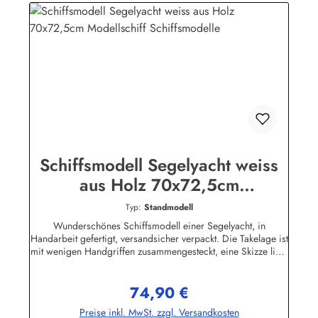
Schiffsmodell Segelyacht weiss
aus Holz 70x72,5cm
Modellschiff Schiffsmodelle
Typ:
Standmodell
Wunderschönes Schiffsmodell einer Segelyacht, in
Handarbeit gefertigt, versandsicher verpackt. Die Takelage ist
mit wenigen Handgriffen zusammengesteckt, eine Skizze liegt
bei.Viele Teile des Modells sind aus Holz, auf dem Deck und
in der Takelage befinden sich viele interessante Details.Eine
74,90 €
dekorative Zierde für jedes Büro, Kellerbar oder
Regulärer Preis:
Wohnzimmer. Bitte beachten Sie, dass das Schiffsmodell
Preise inkl. MwSt. zzgl. Versandkosten
nicht schwimmfähig ist.Ca. 72,5 x 70 cm (Höhe/Länge)