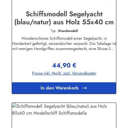
Schiffsmodell Segelyacht
(blau/natur) aus Holz 55x40 cm
Typ:
Standmodell
Wunderschönes Schiffsmodell einer Segelyacht, in
Handarbeit gefertigt, versandsicher verpackt. Die Takelage ist
mit wenigen Handgriffen zusammengesteckt, eine Skizze liegt
bei.Viele Teile des Modells sind aus Holz, auf dem Deck und
in der Takelage befinden sich viele interessante Details.Eine
44,90 €
dekorative Zierde für jedes Büro, Kellerbar oder
Regulärer Preis:
Wohnzimmer. Bitte beachten Sie, dass das Schiffsmodell
Preise inkl. MwSt. zzgl. Versandkosten
nicht schwimmfähig ist.Ca. 55x40 cm (Höhe/Länge)
In den Warenkorb