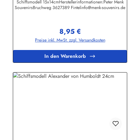
Schiffsmodell 15x14cmHerstellerinformationen:Peter Menk
SouvenirsBruchweg 3627389 Fintelinfo@menk-souvenirs.de
8,95 €
Regulärer Preis:
Preise inkl. MwSt. zzgl. Versandkosten
In den Warenkorb