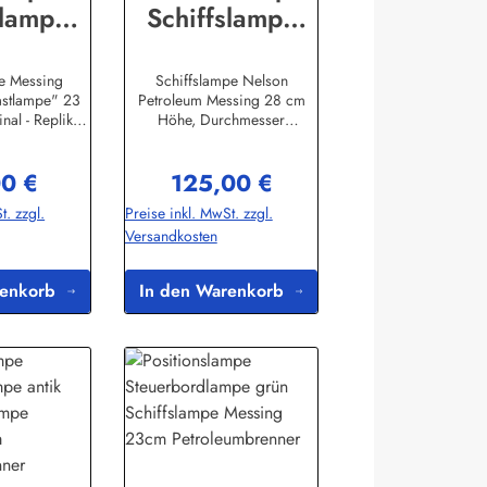
slampe
Schiffslampe
essing
28cm Petroleum
umbrenn
Messing
pe Messing
Schiffslampe Nelson
astlampe" 23
Petroleum Messing 28 cm
r
Nelsonlampe
nal - Replika
Höhe, Durchmesser
s
13cmHerstellerinformationen:
lerinformation
Sea-Club Handels-GmbHAm
0 €
125,00 €
b Handels-
Leitzelbach 3474889
rer Preis:
Regulärer Preis:
itzelbach
Sinsheiminfo@sea-club.de
t. zzgl.
Preise inkl. MwSt. zzgl.
eiminfo@sea-
Versandkosten
.de
renkorb
In den Warenkorb