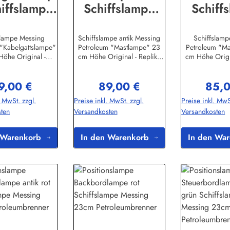
hiffslampe
Schiffslampe
Schiff
 Messing
23cm Messing
23cm M
leumbrenn
Petroleumbrenn
Petrole
slampe Messing
Schiffslampe antik Messing
Schiffslam
 "Kabelgattslampe"
Petroleum "Mastlampe" 23
Petroleum "M
er
er
e
Höhe Original -
cm Höhe Original - Replika
cm Höhe Origi
eplika aus
aus Messing
au
stellerinformation
Herstellerinformationen:Sea-
MessingHerstel
9,00 €
89,00 €
85,0
-Club Handels-
Club Handels-GmbHAm
en:Sea-Clu
gulärer Preis:
Regulärer Preis:
Regulä
m Leitzelbach
Leitzelbach 3474889
GmbHAm Le
. MwSt. zzgl.
Preise inkl. MwSt. zzgl.
Preise inkl. MwS
insheiminfo@sea-
Sinsheiminfo@sea-club.de
3474889 Sinsh
ten
Versandkosten
Versandkosten
club.de
club
 Warenkorb
In den Warenkorb
In den Wa