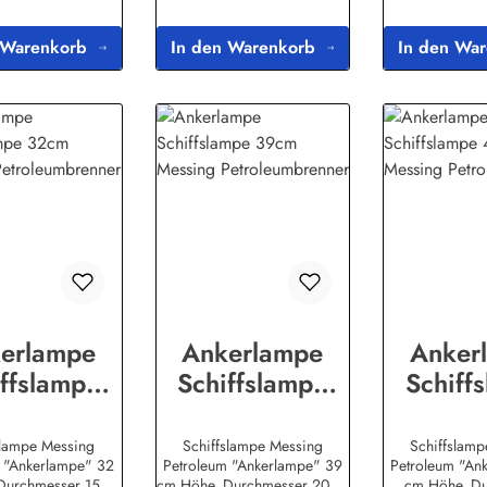
 Warenkorb
In den Warenkorb
In den Wa
erlampe
Ankerlampe
Anker
ffslampe
Schiffslampe
Schiff
 Messing
39cm Messing
48cm M
leumbrenn
Petroleumbrenn
Petrole
slampe Messing
Schiffslampe Messing
Schiffslam
 "Ankerlampe" 32
Petroleum "Ankerlampe" 39
Petroleum "An
er
er
e
Durchmesser 15cm
cm Höhe, Durchmesser 20cm
cm Höhe, D