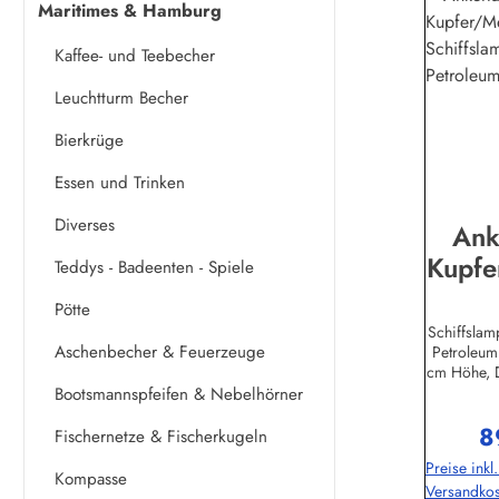
Maritimes & Hamburg
Kaffee- und Teebecher
Leuchtturm Becher
Bierkrüge
Essen und Trinken
Diverses
Ank
Kupfe
Teddys - Badeenten - Spiele
Schi
Pötte
Schiffsla
Aschenbecher & Feuerzeuge
Petroleum
Petro
cm Höhe, 
Origina
Bootsmannspfeifen & Nebelhörner
MessingHer
8
en:Sea
Re
Fischernetze & Fischerkugeln
GmbHA
Preise inkl
3474889 S
Kompasse
Versandkos