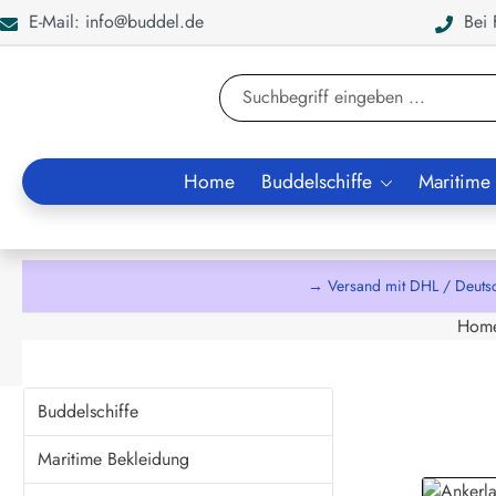
E-Mail: info@buddel.de
Bei F
en
Zur Suche springen
Home
Buddelschiffe
Maritime
→ Versand mit DHL / Deuts
Hom
Buddelschiffe
Maritime Bekleidung