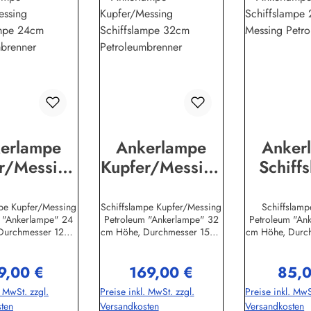
erlampe
Ankerlampe
Anker
r/Messing
Kupfer/Messing
Schiff
ffslampe
Schiffslampe
24cm M
24cm
32cm
Petrole
mpe Kupfer/Messing
Schiffslampe Kupfer/Messing
Schiffslam
 "Ankerlampe" 24
Petroleum "Ankerlampe" 32
Petroleum "An
leumbrenn
Petroleumbrenn
e
Durchmesser 12cm
cm Höhe, Durchmesser 15cm
cm Höhe, Durc
er
er
l - Replika aus
Original - Replika aus
Original - R
stellerinformation
MessingHerstellerinformation
MessingHerstel
9,00 €
169,00 €
85,0
-Club Handels-
en:Sea-Club Handels-
en:Sea-Clu
gulärer Preis:
Regulärer Preis:
Regulä
m Leitzelbach
GmbHAm Leitzelbach
GmbHAm Le
. MwSt. zzgl.
Preise inkl. MwSt. zzgl.
Preise inkl. MwS
insheiminfo@sea-
3474889 Sinsheiminfo@sea-
3474889 Sinsh
ten
Versandkosten
Versandkosten
club.de
club.de
club