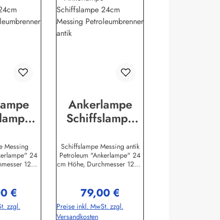
lampe
Ankerlampe
slampe
Schiffslampe
essing
24cm Messing
umbrenn
Petroleumbrenn
pe Messing
Schiffslampe Messing antik
kerlampe" 24
Petroleum "Ankerlampe" 24
r
er antik
hmesser 12cm
cm Höhe, Durchmesser 12cm
eplika aus
Original - Replika aus
lerinformation
Messing
0 €
79,00 €
b Handels-
Herstellerinformationen:Sea-
rer Preis:
Regulärer Preis:
itzelbach
Club Handels-GmbHAm
t. zzgl.
Preise inkl. MwSt. zzgl.
eiminfo@sea-
Leitzelbach 3474889
Versandkosten
.de
Sinsheiminfo@sea-club.de