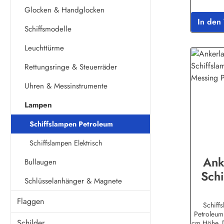
Glocken & Handglocken
In den
Schiffsmodelle
Leuchttürme
Rettungsringe & Steuerräder
Uhren & Messinstrumente
Lampen
Schiffslampen Petroleum
Schiffslampen Elektrisch
Ank
Bullaugen
Schi
Schlüsselanhänger & Magnete
32cm
Flaggen
Petro
Schiff
Petroleum
Schilder
cm Höhe, 