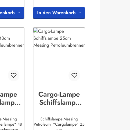
renkorb
In den Warenkorb
lampe
Cargo-Lampe
slampe
Schiffslampe
essing
25cm Messing
umbrenn
Petroleumbrenn
pe Messing
Schiffslampe Messing
kerlampe" 48
Petroleum "Cargolampe" 25
r
er
urchmesser
cm