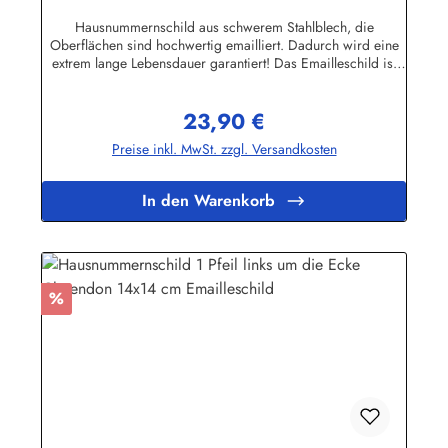
Nummer Zahl Ziffer
Hausnummernschild aus schwerem Stahlblech, die
Oberflächen sind hochwertig emailliert. Dadurch wird eine
extrem lange Lebensdauer garantiert! Das Emailleschild ist
auch für den Aussengebrauch geeignet und hält extremen
Wetterbedingungen wie Hitze und Frost über viele Jahre
23,90 €
stand! Wetterfest und UV-beständigNicht das Passende
Regulärer Preis:
gefunden? Hier geht's zu den Hausnummern nach Wunsch
Preise inkl. MwSt. zzgl. Versandkosten
Herstellerinformationen:Buddel-Bini Inh. Eda Binikowski
e.K.Meddenwarf 1a22457 Hamburginfo@buddel.de
In den Warenkorb
Rabatt
%