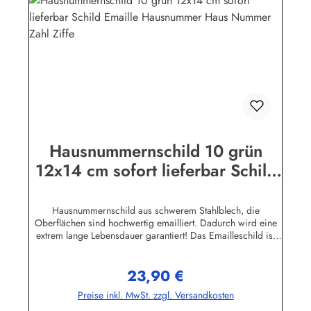
Hausnummernschild 10 grün
12x14 cm sofort lieferbar Schild
Emaille Hausnummer Haus
Nummer Zahl Ziffe
Hausnummernschild aus schwerem Stahlblech, die
Oberflächen sind hochwertig emailliert. Dadurch wird eine
extrem lange Lebensdauer garantiert! Das Emailleschild ist
auch für den Aussengebrauch geeignet und hält extremen
Wetterbedingungen wie Hitze und Frost über viele Jahre
23,90 €
stand! Wetterfest und UV-beständigNicht das Passende
Regulärer Preis:
gefunden? Hier geht's zu den Hausnummern nach Wunsch
Preise inkl. MwSt. zzgl. Versandkosten
Herstellerinformationen:Buddel-Bini Inh. Eda Binikowski
e.K.Meddenwarf 1a22457 Hamburginfo@buddel.de