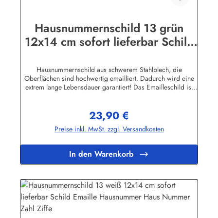
Hausnummernschild 13 grün
12x14 cm sofort lieferbar Schild
Emaille Hausnummer Haus
Nummer Zahl Ziffe
Hausnummernschild aus schwerem Stahlblech, die
Oberflächen sind hochwertig emailliert. Dadurch wird eine
extrem lange Lebensdauer garantiert! Das Emailleschild ist
auch für den Aussengebrauch geeignet und hält extremen
Wetterbedingungen wie Hitze und Frost über viele Jahre
23,90 €
stand! Wetterfest und UV-beständigNicht das Passende
Regulärer Preis:
gefunden? Hier geht's zu den Hausnummern nach Wunsch
Preise inkl. MwSt. zzgl. Versandkosten
Herstellerinformationen:Buddel-Bini Inh. Eda Binikowski
e.K.Meddenwarf 1a22457 Hamburginfo@buddel.de
In den Warenkorb