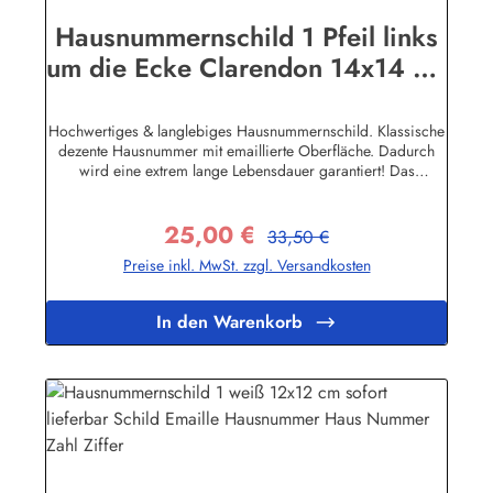
Hausnummernschild 1 Pfeil links
um die Ecke Clarendon 14x14 cm
Emailleschild
Hochwertiges & langlebiges Hausnummernschild. Klassische
dezente Hausnummer mit emaillierte Oberfläche. Dadurch
wird eine extrem lange Lebensdauer garantiert! Das
Emailleschild ist für den Innen sowie für den Aussengebrauch
geeignet und hält extremen Wetterbedingungen wie Hitze und
25,00 €
Frost über viele Jahre stand! Nicht das passende dabei? Sie
Regulärer Preis:
Verkaufspreis:
33,50 €
sind auf der Suche nach genau diesem Schild nur in einer
Preise inkl. MwSt. zzgl. Versandkosten
anderen Farbe oder einer anderen Aufschrift? Kein Problem!
Wir fertigen für Sie Ihr Persönliches Hausnummernschild
an.Zum KontaktformularHier geht's zu unserem Konfigurator
In den Warenkorb
für Emaille Schilder mit Wunschtext