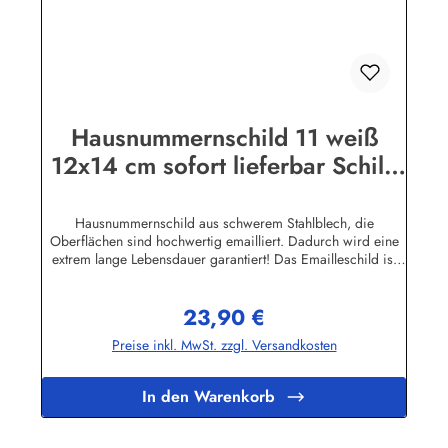
Hausnummernschild 11 weiß
12x14 cm sofort lieferbar Schild
Emaille Hausnummer Haus
Nummer Zahl Ziffe
Hausnummernschild aus schwerem Stahlblech, die
Oberflächen sind hochwertig emailliert. Dadurch wird eine
extrem lange Lebensdauer garantiert! Das Emailleschild ist
auch für den Aussengebrauch geeignet und hält extremen
Wetterbedingungen wie Hitze und Frost über viele Jahre
23,90 €
stand! Wetterfest und UV-beständigNicht das Passende
Regulärer Preis:
gefunden? Hier geht's zu den Hausnummern nach Wunsch
Preise inkl. MwSt. zzgl. Versandkosten
Herstellerinformationen:Buddel-Bini Inh. Eda Binikowski
e.K.Meddenwarf 1a22457 Hamburginfo@buddel.de
In den Warenkorb