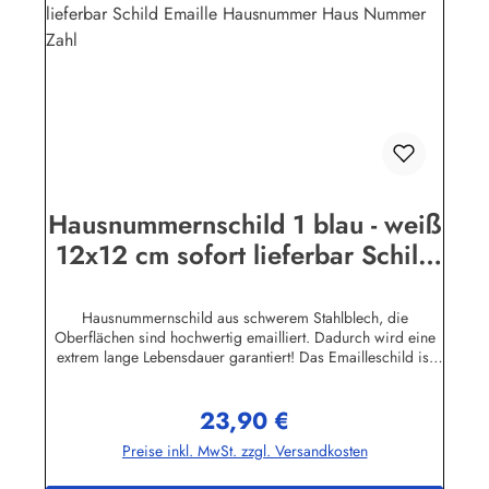
Hausnummernschild 1 blau - weiß
12x12 cm sofort lieferbar Schild
Emaille Hausnummer Haus
Nummer Zahl
Hausnummernschild aus schwerem Stahlblech, die
Oberflächen sind hochwertig emailliert. Dadurch wird eine
extrem lange Lebensdauer garantiert! Das Emailleschild ist
auch für den Aussengebrauch geeignet und hält extremen
Wetterbedingungen wie Hitze und Frost über viele Jahre
23,90 €
stand! Wetterfest und UV-beständigNicht das Passende
Regulärer Preis:
gefunden? Hier geht's zu den Hausnummern nach Wunsch
Preise inkl. MwSt. zzgl. Versandkosten
Herstellerinformationen:Buddel-Bini Inh. Eda Binikowski
e.K.Meddenwarf 1a22457 Hamburginfo@buddel.de