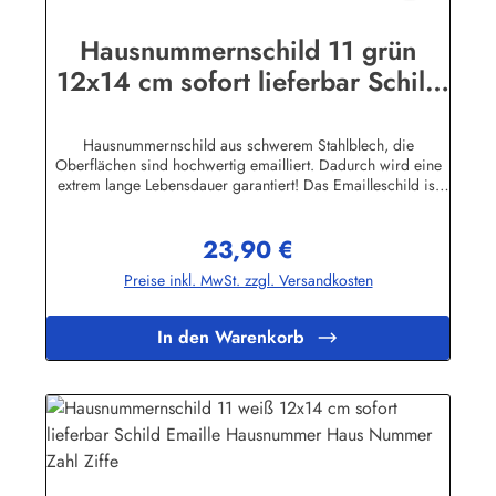
Hausnummernschild 11 grün
12x14 cm sofort lieferbar Schild
Emaille Hausnummer Haus
Nummer Zahl Ziffe
Hausnummernschild aus schwerem Stahlblech, die
Oberflächen sind hochwertig emailliert. Dadurch wird eine
extrem lange Lebensdauer garantiert! Das Emailleschild ist
auch für den Aussengebrauch geeignet und hält extremen
Wetterbedingungen wie Hitze und Frost über viele Jahre
23,90 €
stand! Wetterfest und UV-beständigNicht das Passende
Regulärer Preis:
gefunden? Hier geht's zu den Hausnummern nach Wunsch
Preise inkl. MwSt. zzgl. Versandkosten
Herstellerinformationen:Buddel-Bini Inh. Eda Binikowski
e.K.Meddenwarf 1a22457 Hamburginfo@buddel.de
In den Warenkorb