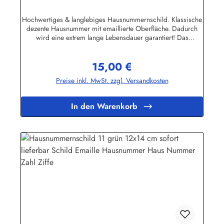
Hochwertiges & langlebiges Hausnummernschild. Klassische
dezente Hausnummer mit emaillierte Oberfläche. Dadurch
wird eine extrem lange Lebensdauer garantiert! Das
Emailleschild ist für den Innen sowie für den Aussengebrauch
geeignet und hält extremen Wetterbedingungen wie Hitze und
15,00 €
Frost über viele Jahre stand! Nicht das passende dabei? Sie
Regulärer Preis:
sind auf der Suche nach genau diesem Schild nur in einer
Preise inkl. MwSt. zzgl. Versandkosten
anderen Farbe oder einer anderen Aufschrift? Kein Problem!
Wir fertigen für Sie Ihr Persönliches Hausnummernschild
an.Zum KontaktformularHier geht's zu unserem Konfigurator
In den Warenkorb
für Emaille Schilder mit Wunschtext