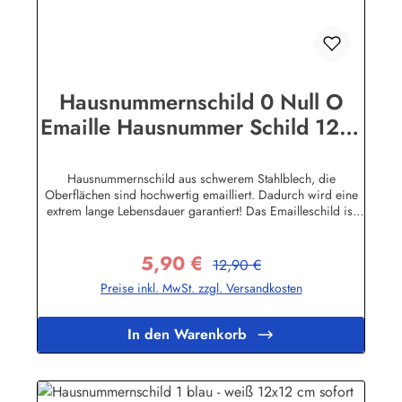
Hausnummernschild 0 Null O
Emaille Hausnummer Schild 12x8
cm Haus Nummer Zahl Ziffer
Metallschild
Hausnummernschild aus schwerem Stahlblech, die
Oberflächen sind hochwertig emailliert. Dadurch wird eine
extrem lange Lebensdauer garantiert! Das Emailleschild ist
auch für den Aussengebrauch geeignet und hält extremen
Wetterbedingungen wie Hitze und Frost über viele Jahre
5,90 €
stand! Wetterfest und UV-beständigNicht das Passende
Regulärer Preis:
Verkaufspreis:
12,90 €
gefunden? Hier geht's zu den Hausnummern nach Wunsch
Preise inkl. MwSt. zzgl. Versandkosten
Herstellerinformationen:Buddel-Bini Inh. Eda Binikowski
e.K.Meddenwarf 1a22457 Hamburginfo@buddel.de
In den Warenkorb