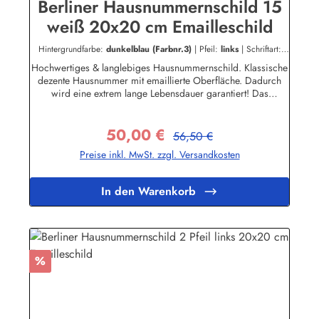
Berliner Hausnummernschild 15
weiß 20x20 cm Emailleschild
Hintergrundfarbe:
dunkelblau (Farbnr.3)
|
Pfeil:
links
|
Schriftart:
Serif
|
Schriftfarbe:
dunkelgrau (Farbnr.4)
Hochwertiges & langlebiges Hausnummernschild. Klassische
dezente Hausnummer mit emaillierte Oberfläche. Dadurch
wird eine extrem lange Lebensdauer garantiert! Das
Emailleschild ist für den Innen sowie für den Aussengebrauch
geeignet und hält extremen Wetterbedingungen wie Hitze und
50,00 €
Frost über viele Jahre stand! Nicht das passende dabei? Sie
Regulärer Preis:
Verkaufspreis:
56,50 €
sind auf der Suche nach genau diesem Schild nur in einer
Preise inkl. MwSt. zzgl. Versandkosten
anderen Farbe oder einer anderen Aufschrift? Kein Problem!
Wir fertigen für Sie Ihr Persönliches Hausnummernschild
an.Zum KontaktformularHier geht's zu unserem Konfigurator
In den Warenkorb
für Emaille Schilder mit Wunschtext
Rabatt
%