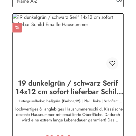
Rabatt
%
19 dunkelgrün / schwarz Serif
14x12 cm sofort lieferbar Schild
Emaille Hausnummer
Hintergrundfarbe:
hellgrün (Farbnr.12)
|
Pfeil:
links
|
Schriftart:
Blockschrift
|
Schriftfarbe:
hellgrün (Farbnr.12)
Hochwertiges & langlebiges Hausnummernschild. Klassische
dezente Hausnummer mit emaillierte Oberfläche. Dadurch
wird eine extrem lange Lebensdauer garantiert! Das
Emailleschild ist für den Innen sowie für den Aussengebrauch
geeignet und hält extremen Wetterbedingungen wie Hitze und