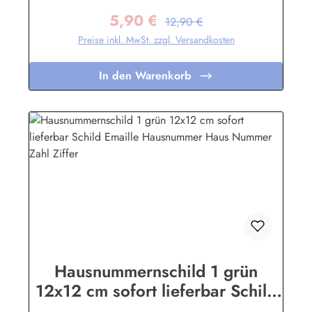
Wetterbedingungen wie Hitze und Frost über viele Jahre
5,90 €
stand! Wetterfest und UV-beständigNicht das Passende
Regulärer Preis:
Verkaufspreis:
12,90 €
gefunden? Hier geht's zu den Hausnummern nach Wunsch
Preise inkl. MwSt. zzgl. Versandkosten
Herstellerinformationen:Buddel-Bini Inh. Eda Binikowski
e.K.Meddenwarf 1a22457 Hamburginfo@buddel.de
In den Warenkorb
Hausnummernschild 1 grün
12x12 cm sofort lieferbar Schild
Emaille Hausnummer Haus