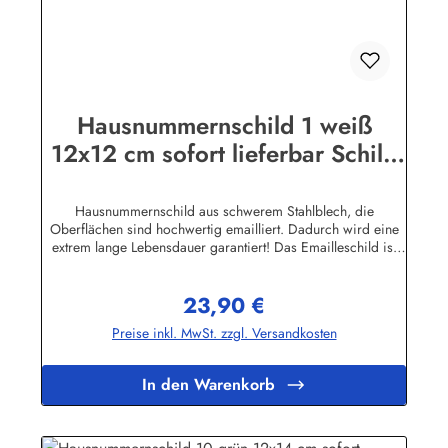
Hausnummernschild 1 weiß
12x12 cm sofort lieferbar Schild
Emaille Hausnummer Haus
Nummer Zahl Ziffer
Hausnummernschild aus schwerem Stahlblech, die
Oberflächen sind hochwertig emailliert. Dadurch wird eine
extrem lange Lebensdauer garantiert! Das Emailleschild ist
auch für den Aussengebrauch geeignet und hält extremen
Wetterbedingungen wie Hitze und Frost über viele Jahre
23,90 €
stand! Wetterfest und UV-beständigNicht das Passende
Regulärer Preis:
gefunden? Hier geht's zu den Hausnummern nach Wunsch
Preise inkl. MwSt. zzgl. Versandkosten
Herstellerinformationen:Buddel-Bini Inh. Eda Binikowski
e.K.Meddenwarf 1a22457 Hamburginfo@buddel.de
In den Warenkorb