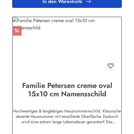
In den Warenkorb
für Emaille Schilder mit Wunschtext
Rabatt
%
Familie Petersen creme oval
15x10 cm Namensschild
Hochwertiges & langlebiges Hausnummernschild. Klassische
dezente Hausnummer mit emaillierte Oberfläche. Dadurch
wird eine extrem lange Lebensdauer garantiert! Das
Emailleschild ist für den Innen sowie für den Aussengebrauch
geeignet und hält extremen Wetterbedingungen wie Hitze und