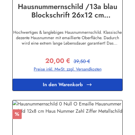
Hausnummernschild /13a blau
Blockschrift 26x12 cm
Emailleschild
Hochwertiges & langlebiges Hausnummernschild. Klassische
dezente Hausnummer mit emaillierte Oberfläche. Dadurch
wird eine extrem lange Lebensdauer garantiert! Das
Emailleschild ist für den Innen sowie für den Aussengebrauch
geeignet und hält extremen Wetterbedingungen wie Hitze und
20,00 €
Frost über viele Jahre stand! Nicht das passende dabei? Sie
Regulärer Preis:
Verkaufspreis:
39,50 €
sind auf der Suche nach genau diesem Schild nur in einer
Preise inkl. MwSt. zzgl. Versandkosten
anderen Farbe oder einer anderen Aufschrift? Kein Problem!
Wir fertigen für Sie Ihr Persönliches Hausnummernschild
an.Zum KontaktformularHier geht's zu unserem Konfigurator
In den Warenkorb
für Emaille Schilder mit Wunschtext
Rabatt
%