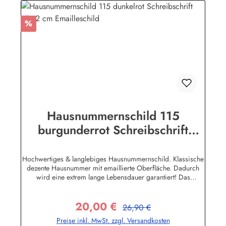
Rabatt
%
Hausnummernschild 115
burgunderrot Schreibschrift
17x12 cm Emailleschild
Hochwertiges & langlebiges Hausnummernschild. Klassische
dezente Hausnummer mit emaillierte Oberfläche. Dadurch
wird eine extrem lange Lebensdauer garantiert! Das
Emailleschild ist für den Innen sowie für den Aussengebrauch
geeignet und hält extremen Wetterbedingungen wie Hitze und
20,00 €
Frost über viele Jahre stand! Nicht das passende dabei? Sie
Regulärer Preis:
Verkaufspreis:
26,90 €
sind auf der Suche nach genau diesem Schild nur in einer
Preise inkl. MwSt. zzgl. Versandkosten
anderen Farbe oder einer anderen Aufschrift? Kein Problem!