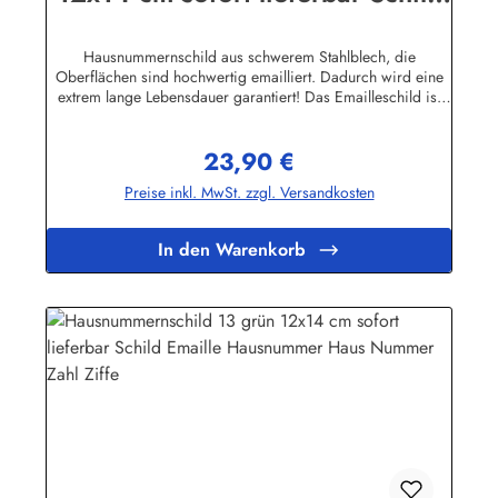
Emaille Hausnummer Haus
Nummer Zahl Ziffe
Hausnummernschild aus schwerem Stahlblech, die
Oberflächen sind hochwertig emailliert. Dadurch wird eine
extrem lange Lebensdauer garantiert! Das Emailleschild ist
auch für den Aussengebrauch geeignet und hält extremen
Wetterbedingungen wie Hitze und Frost über viele Jahre
23,90 €
stand! Wetterfest und UV-beständigNicht das Passende
Regulärer Preis:
gefunden? Hier geht's zu den Hausnummern nach Wunsch
Preise inkl. MwSt. zzgl. Versandkosten
Herstellerinformationen:Buddel-Bini Inh. Eda Binikowski
e.K.Meddenwarf 1a22457 Hamburginfo@buddel.de
In den Warenkorb