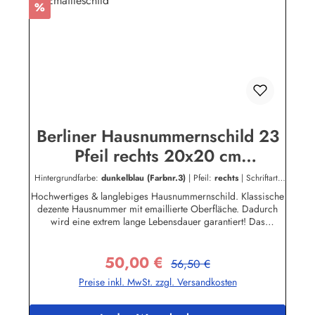
Rabatt
%
Berliner Hausnummernschild 23
Pfeil rechts 20x20 cm
Emailleschild
Hintergrundfarbe:
dunkelblau (Farbnr.3)
|
Pfeil:
rechts
|
Schriftart:
Serif
|
Schriftfarbe:
dunkelgrau (Farbnr.4)
Hochwertiges & langlebiges Hausnummernschild. Klassische
dezente Hausnummer mit emaillierte Oberfläche. Dadurch
wird eine extrem lange Lebensdauer garantiert! Das
Emailleschild ist für den Innen sowie für den Aussengebrauch
geeignet und hält extremen Wetterbedingungen wie Hitze und
50,00 €
Frost über viele Jahre stand! Nicht das passende dabei? Sie
Regulärer Preis:
Verkaufspreis:
56,50 €
sind auf der Suche nach genau diesem Schild nur in einer
Preise inkl. MwSt. zzgl. Versandkosten
anderen Farbe oder einer anderen Aufschrift? Kein Problem!
Wir fertigen für Sie Ihr Persönliches Hausnummernschild
an.Zum KontaktformularHier geht's zu unserem Konfigurator