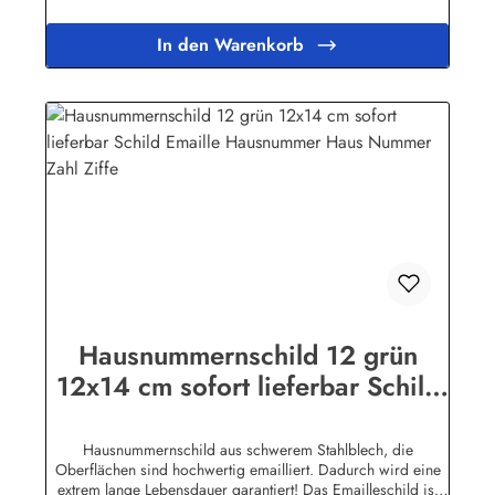
Wir fertigen für Sie Ihr Persönliches Hausnummernschild
an.Zum KontaktformularHier geht's zu unserem Konfigurator
In den Warenkorb
für Emaille Schilder mit Wunschtext
Hausnummernschild 12 grün
12x14 cm sofort lieferbar Schild
Emaille Hausnummer Haus
Nummer Zahl Ziffe
Hausnummernschild aus schwerem Stahlblech, die
Oberflächen sind hochwertig emailliert. Dadurch wird eine
extrem lange Lebensdauer garantiert! Das Emailleschild ist