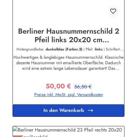
Berliner Hausnummernschild 2
Pfeil links 20x20 cm
Emailleschild
Hintergrundfarbe:
dunkelblau (Farbnr.3)
|
Pfeil:
links
|
Schriftart:
Schreibschrift
|
Schriftfarbe:
dunkelgrau (Farbnr.4)
Hochwertiges & langlebiges Hausnummernschild. Klassische
dezente Hausnummer mit emaillierte Oberfläche. Dadurch
wird eine extrem lange Lebensdauer garantiert! Das
Emailleschild ist für den Innen sowie für den Aussengebrauch
geeignet und hält extremen Wetterbedingungen wie Hitze und
50,00 €
Frost über viele Jahre stand! Nicht das passende dabei? Sie
Regulärer Preis:
Verkaufspreis:
56,50 €
sind auf der Suche nach genau diesem Schild nur in einer
Preise inkl. MwSt. zzgl. Versandkosten
anderen Farbe oder einer anderen Aufschrift? Kein Problem!
Wir fertigen für Sie Ihr Persönliches Hausnummernschild
an.Zum KontaktformularHier geht's zu unserem Konfigurator
In den Warenkorb
für Emaille Schilder mit Wunschtext