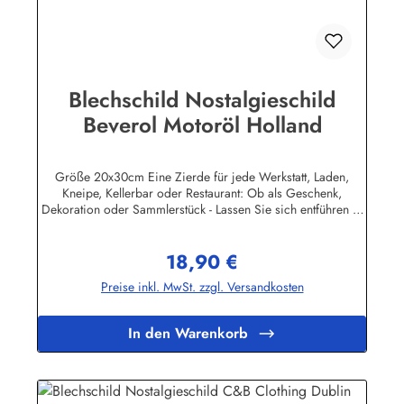
Blechschild Nostalgieschild
Beverol Motoröl Holland
Größe 20x30cm Eine Zierde für jede Werkstatt, Laden,
Kneipe, Kellerbar oder Restaurant: Ob als Geschenk,
Dekoration oder Sammlerstück - Lassen Sie sich entführen in
eine Zeit, als Werbung noch Reklame hieß! Stöbern Sie unter
hunderten nostalgischen Werbeschild - Motiven. Schenken
18,90 €
Sie sich und Ihren Freunden eine dekorative Erinnerung an
Regulärer Preis:
die gute alte Zeit! Unsere Blechschilder sind in Super-Qualität
Preise inkl. MwSt. zzgl. Versandkosten
aus hochwertigem Metall (Stahlblech) gefertigt. Die
Oberflächen sind mit Speziallack behandelt, lange
Lebensdauer ist damit garantiert. Wir verkaufen nur original
In den Warenkorb
lizensierte Werbeschilder. Nicht jeder Markenartikel -
Hersteller hat seine Metallschilder zum öffentlichen Verkauf
lizensiert.Herstellerinformationen:Heart of Ireland Plakat-
Industrie BPPM GmbHPorschestr. 921423 Winsen
(Luhe)info@heartofireland.eu