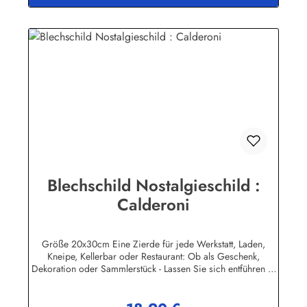
Hersteller hat seine Metallschilder zum öffentlichen Verkauf
lizensiert.
Blechschild Nostalgieschild :
Calderoni
Größe 20x30cm Eine Zierde für jede Werkstatt, Laden,
Kneipe, Kellerbar oder Restaurant: Ob als Geschenk,
Dekoration oder Sammlerstück - Lassen Sie sich entführen in
eine Zeit, als Werbung noch Reklame hieß! Stöbern Sie unter
hunderten nostalgischen Werbeschild - Motiven. Schenken
Sie sich und Ihren Freunden eine dekorative Erinnerung an