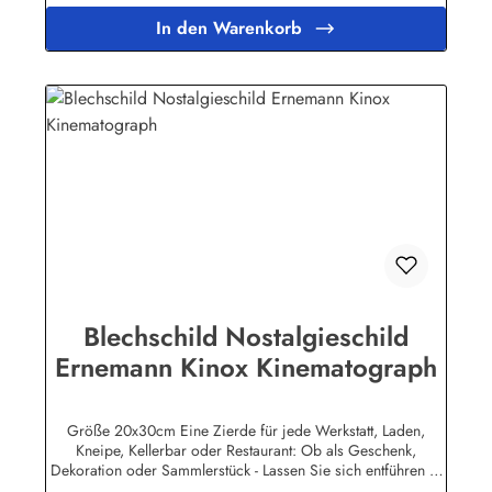
Lebensdauer ist damit garantiert. Wir verkaufen nur original
In den Warenkorb
lizensierte Werbeschilder. Nicht jeder Markenartikel -
Hersteller hat seine Metallschilder zum öffentlichen Verkauf
lizensiert.Herstellerinformationen:Heart of Ireland Plakat-
Industrie BPPM GmbHPorschestr. 921423 Winsen
(Luhe)info@heartofireland.eu
Blechschild Nostalgieschild
Ernemann Kinox Kinematograph
Größe 20x30cm Eine Zierde für jede Werkstatt, Laden,
Kneipe, Kellerbar oder Restaurant: Ob als Geschenk,
Dekoration oder Sammlerstück - Lassen Sie sich entführen in
eine Zeit, als Werbung noch Reklame hieß! Stöbern Sie unter