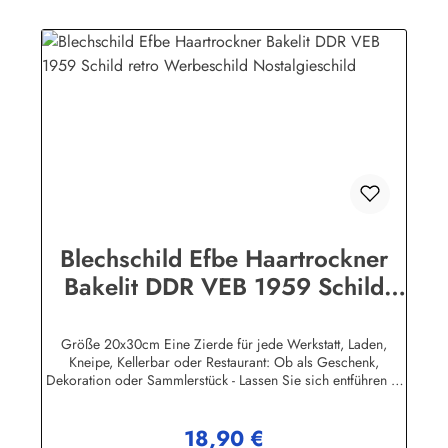
Hersteller hat seine Metallschilder zum öffentlichen Verkauf
lizensiert.Herstellerinformationen:Heart of Ireland Plakat-
Industrie BPPM GmbHPorschestr. 921423 Winsen
(Luhe)info@heartofireland.eu
Blechschild Efbe Haartrockner
Bakelit DDR VEB 1959 Schild
retro Werbeschild
Nostalgieschild
Größe 20x30cm Eine Zierde für jede Werkstatt, Laden,
Kneipe, Kellerbar oder Restaurant: Ob als Geschenk,
Dekoration oder Sammlerstück - Lassen Sie sich entführen in
eine Zeit, als Werbung noch Reklame hieß! Stöbern Sie unter
hunderten nostalgischen Werbeschild - Motiven. Schenken
18,90 €
Sie sich und Ihren Freunden eine dekorative Erinnerung an
Regulärer Preis: