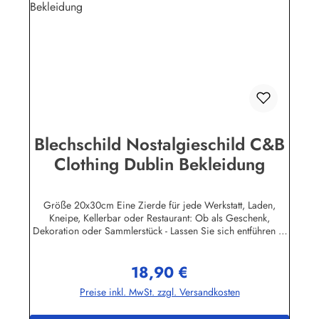
Blechschild Nostalgieschild C&B
Clothing Dublin Bekleidung
Größe 20x30cm Eine Zierde für jede Werkstatt, Laden,
Kneipe, Kellerbar oder Restaurant: Ob als Geschenk,
Dekoration oder Sammlerstück - Lassen Sie sich entführen in
eine Zeit, als Werbung noch Reklame hieß! Stöbern Sie unter
hunderten nostalgischen Werbeschild - Motiven. Schenken
18,90 €
Sie sich und Ihren Freunden eine dekorative Erinnerung an
Regulärer Preis:
die gute alte Zeit! Unsere Blechschilder sind in Super-Qualität
Preise inkl. MwSt. zzgl. Versandkosten
aus hochwertigem Metall (Stahlblech) gefertigt. Die
Oberflächen sind mit Speziallack behandelt, lange