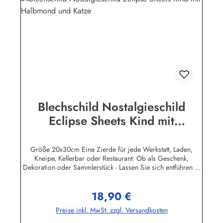
(Luhe)info@heartofireland.eu
Blechschild Nostalgieschild
Eclipse Sheets Kind mit
Halbmond und Katze
Größe 20x30cm Eine Zierde für jede Werkstatt, Laden,
Kneipe, Kellerbar oder Restaurant: Ob als Geschenk,
Dekoration oder Sammlerstück - Lassen Sie sich entführen in
eine Zeit, als Werbung noch Reklame hieß! Stöbern Sie unter
hunderten nostalgischen Werbeschild - Motiven. Schenken
18,90 €
Sie sich und Ihren Freunden eine dekorative Erinnerung an
Regulärer Preis:
die gute alte Zeit! Unsere Blechschilder sind in Super-Qualität
Preise inkl. MwSt. zzgl. Versandkosten
aus hochwertigem Metall (Stahlblech) gefertigt. Die
Oberflächen sind mit Speziallack behandelt, lange