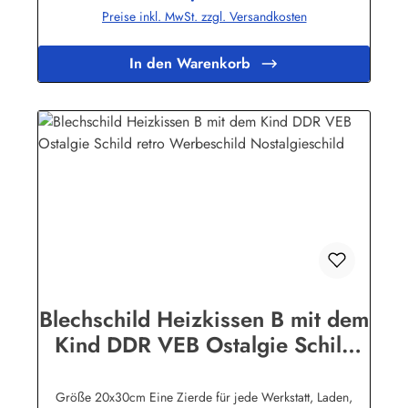
die gute alte Zeit! Unsere Blechschilder sind in Super-Qualität
Preise inkl. MwSt. zzgl. Versandkosten
aus hochwertigem Metall (Stahlblech) gefertigt. Die
Oberflächen sind mit Speziallack behandelt, lange
Lebensdauer ist damit garantiert. Wir verkaufen nur original
In den Warenkorb
lizensierte Werbeschilder. Nicht jeder Markenartikel -
Hersteller hat seine Metallschilder zum öffentlichen Verkauf
lizensiert.Herstellerinformationen:Heart of Ireland Plakat-
Industrie BPPM GmbHPorschestr. 921423 Winsen
(Luhe)info@heartofireland.eu
Blechschild Heizkissen B mit dem
Kind DDR VEB Ostalgie Schild
retro Werbeschild
Nostalgieschild
Größe 20x30cm Eine Zierde für jede Werkstatt, Laden,