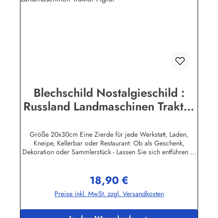
Blechschild Nostalgieschild :
Russland Landmaschinen Traktor
Agrar
Größe 20x30cm Eine Zierde für jede Werkstatt, Laden,
Kneipe, Kellerbar oder Restaurant: Ob als Geschenk,
Dekoration oder Sammlerstück - Lassen Sie sich entführen in
eine Zeit, als Werbung noch Reklame hieß! Stöbern Sie unter
hunderten nostalgischen Werbeschild - Motiven. Schenken
18,90 €
Sie sich und Ihren Freunden eine dekorative Erinnerung an
Regulärer Preis:
die gute alte Zeit! Unsere Blechschilder sind in Super-Qualität
Preise inkl. MwSt. zzgl. Versandkosten
aus hochwertigem Metall (Stahlblech) gefertigt. Die
Oberflächen sind mit Speziallack behandelt, lange
Lebensdauer ist damit garantiert. Wir verkaufen nur original