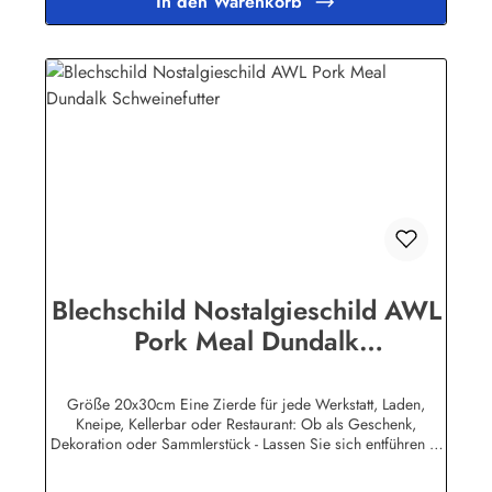
In den Warenkorb
lizensierte Werbeschilder. Nicht jeder Markenartikel -
Hersteller hat seine Metallschilder zum öffentlichen Verkauf
lizensiert.Herstellerinformationen:Heart of Ireland Plakat-
Industrie BPPM GmbHPorschestr. 921423 Winsen
(Luhe)info@heartofireland.eu
Blechschild Nostalgieschild AWL
Pork Meal Dundalk
Schweinefutter
Größe 20x30cm Eine Zierde für jede Werkstatt, Laden,
Kneipe, Kellerbar oder Restaurant: Ob als Geschenk,
Dekoration oder Sammlerstück - Lassen Sie sich entführen in
eine Zeit, als Werbung noch Reklame hieß! Stöbern Sie unter
hunderten nostalgischen Werbeschild - Motiven. Schenken