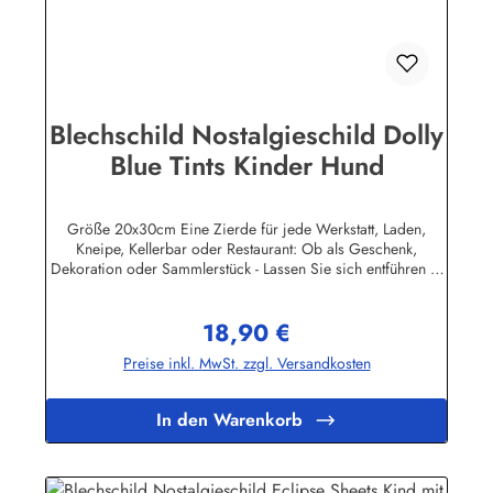
Blechschild Nostalgieschild Dolly
Blue Tints Kinder Hund
Größe 20x30cm Eine Zierde für jede Werkstatt, Laden,
Kneipe, Kellerbar oder Restaurant: Ob als Geschenk,
Dekoration oder Sammlerstück - Lassen Sie sich entführen in
eine Zeit, als Werbung noch Reklame hieß! Stöbern Sie unter
hunderten nostalgischen Werbeschild - Motiven. Schenken
18,90 €
Sie sich und Ihren Freunden eine dekorative Erinnerung an
Regulärer Preis:
die gute alte Zeit! Unsere Blechschilder sind in Super-Qualität
Preise inkl. MwSt. zzgl. Versandkosten
aus hochwertigem Metall (Stahlblech) gefertigt. Die
Oberflächen sind mit Speziallack behandelt, lange
Lebensdauer ist damit garantiert. Wir verkaufen nur original
In den Warenkorb
lizensierte Werbeschilder. Nicht jeder Markenartikel -
Hersteller hat seine Metallschilder zum öffentlichen Verkauf
lizensiert.Herstellerinformationen:Heart of Ireland Plakat-
Industrie BPPM GmbHPorschestr. 921423 Winsen