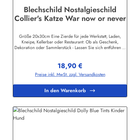
Blechschild Nostalgieschild
Collier's Katze War now or never
Größe 20x30cm Eine Zierde für jede Werkstatt, Laden,
Kneipe, Kellerbar oder Restaurant: Ob als Geschenk,
Dekoration oder Sammlerstück - Lassen Sie sich entführen in
eine Zeit, als Werbung noch Reklame hieß! Stöbern Sie unter
hunderten nostalgischen Werbeschild - Motiven. Schenken
18,90 €
Sie sich und Ihren Freunden eine dekorative Erinnerung an
Regulärer Preis:
die gute alte Zeit! Unsere Blechschilder sind in Super-Qualität
Preise inkl. MwSt. zzgl. Versandkosten
aus hochwertigem Metall (Stahlblech) gefertigt. Die
Oberflächen sind mit Speziallack behandelt, lange
Lebensdauer ist damit garantiert. Wir verkaufen nur original
In den Warenkorb
lizensierte Werbeschilder. Nicht jeder Markenartikel -
Hersteller hat seine Metallschilder zum öffentlichen Verkauf
lizensiert.Herstellerinformationen:Heart of Ireland Plakat-
Industrie BPPM GmbHPorschestr. 921423 Winsen
(Luhe)info@heartofireland.eu