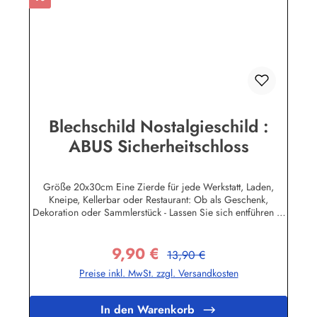
Blechschild Nostalgieschild :
ABUS Sicherheitschloss
Größe 20x30cm Eine Zierde für jede Werkstatt, Laden,
Kneipe, Kellerbar oder Restaurant: Ob als Geschenk,
Dekoration oder Sammlerstück - Lassen Sie sich entführen in
eine Zeit, als Werbung noch Reklame hieß! Stöbern Sie unter
hunderten nostalgischen Werbeschild - Motiven. Schenken
9,90 €
Sie sich und Ihren Freunden eine dekorative Erinnerung an
Regulärer Preis:
Verkaufspreis:
13,90 €
die gute alte Zeit! Unsere Blechschilder sind in Super-Qualität
Preise inkl. MwSt. zzgl. Versandkosten
aus hochwertigem Metall (Stahlblech) gefertigt. Die
Oberflächen sind mit Speziallack behandelt, lange
Lebensdauer ist damit garantiert. Wir verkaufen nur original
In den Warenkorb
lizensierte Werbeschilder. Nicht jeder Markenartikel -