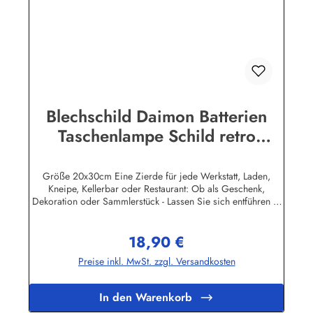
Blechschild Daimon Batterien
Taschenlampe Schild retro
Werbeschild Nostalgieschild
Größe 20x30cm Eine Zierde für jede Werkstatt, Laden,
Kneipe, Kellerbar oder Restaurant: Ob als Geschenk,
Dekoration oder Sammlerstück - Lassen Sie sich entführen in
eine Zeit, als Werbung noch Reklame hieß! Stöbern Sie unter
hunderten nostalgischen Werbeschild - Motiven. Schenken
18,90 €
Sie sich und Ihren Freunden eine dekorative Erinnerung an
Regulärer Preis:
die gute alte Zeit! Unsere Blechschilder sind in Super-Qualität
Preise inkl. MwSt. zzgl. Versandkosten
aus hochwertigem Metall (Stahlblech) gefertigt. Die
Oberflächen sind mit Speziallack behandelt, lange
Lebensdauer ist damit garantiert. Wir verkaufen nur original
In den Warenkorb
lizensierte Werbeschilder. Nicht jeder Markenartikel -