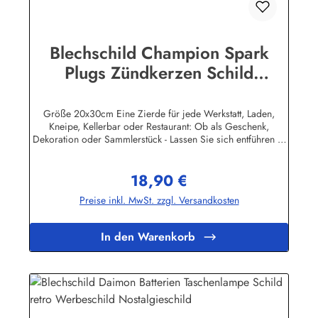
Blechschild Champion Spark
Plugs Zündkerzen Schild
Nostalgieschild
Größe 20x30cm Eine Zierde für jede Werkstatt, Laden,
Kneipe, Kellerbar oder Restaurant: Ob als Geschenk,
Dekoration oder Sammlerstück - Lassen Sie sich entführen in
eine Zeit, als Werbung noch Reklame hieß! Stöbern Sie unter
hunderten nostalgischen Werbeschild - Motiven. Schenken
18,90 €
Sie sich und Ihren Freunden eine dekorative Erinnerung an
Regulärer Preis:
die gute alte Zeit! Unsere Blechschilder sind in Super-Qualität
Preise inkl. MwSt. zzgl. Versandkosten
aus hochwertigem Metall (Stahlblech) gefertigt. Die
Oberflächen sind mit Speziallack behandelt, lange
Lebensdauer ist damit garantiert. Wir verkaufen nur original
In den Warenkorb
lizensierte Werbeschilder. Nicht jeder Markenartikel -
Hersteller hat seine Metallschilder zum öffentlichen Verkauf
lizensiert.Herstellerinformationen:Heart of Ireland Plakat-
Industrie BPPM GmbHPorschestr. 921423 Winsen
(Luhe)info@heartofireland.eu