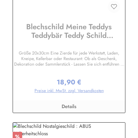
Blechschild Meine Teddys
Teddybär Teddy Schild
Nostalgieschild
Größe 20x30cm Eine Zierde für jede Werkstatt, Laden,
Kneipe, Kellerbar oder Restaurant: Ob als Geschenk,
Dekoration oder Sammlerstück - Lassen Sie sich entführen in
eine Zeit, als Werbung noch Reklame hieß! Stöbern Sie unter
hunderten nostalgischen Werbeschild - Motiven. Schenken
18,90 €
Sie sich und Ihren Freunden eine dekorative Erinnerung an
Regulärer Preis:
die gute alte Zeit! Unsere Blechschilder sind in Super-Qualität
Preise inkl. MwSt. zzgl. Versandkosten
aus hochwertigem Metall (Stahlblech) gefertigt. Die
Oberflächen sind mit Speziallack behandelt, lange
Lebensdauer ist damit garantiert. Wir verkaufen nur original
Details
lizensierte Werbeschilder. Nicht jeder Markenartikel -
Hersteller hat seine Metallschilder zum öffentlichen Verkauf
lizensiert.Herstellerinformationen:Heart of Ireland Plakat-
Industrie BPPM GmbHPorschestr. 921423 Winsen
(Luhe)info@heartofireland.eu
Rabatt
%