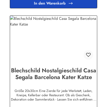
Lebensdauer ist damit garantiert. Wir verkaufen nur original
In den Warenkorb
lizensierte Werbeschilder. Nicht jeder Markenartikel -
Hersteller hat seine Metallschilder zum öffentlichen Verkauf
lizensiert.Herstellerinformationen:Heart of Ireland Plakat-
Industrie BPPM GmbHPorschestr. 921423 Winsen
(Luhe)info@heartofireland.eu
Blechschild Nostalgieschild Casa
Segala Barcelona Kater Katze
Größe 20x30cm Eine Zierde für jede Werkstatt, Laden,
Kneipe, Kellerbar oder Restaurant: Ob als Geschenk,
Dekoration oder Sammlerstück - Lassen Sie sich entführen in
eine Zeit, als Werbung noch Reklame hieß! Stöbern Sie unter