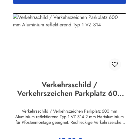
zeichnen sich durch erstklassige Verarbeitung und lange
Lebensdauer aus!Herstellerinformationen:Heinrich Klar
Schilder- und Etikettenfabrik GmbH & Co. KGNeuer Weg 12
– 1642111 Wuppertalinfo@schilder-klar.de
Verkehrsschild /
Verkehrszeichen Parkplatz 600
mm Aluminium reflektierend Typ
1 VZ 314
Verkehrsschild / Verkehrszeichen Parkplatz 600 mm
Aluminium reflektierend Typ 1 VZ 314 2 mm Hartaluminium
für Pfostenmontage geeignet. Rechteckige Verkehrszeichen
"Text nach StVO" inkl. individueller Beschriftung nach
Kundenwunsch sind in verschiedenen Größen lieferbar! Wir
führen ausschließlich beste Qualität "Made in Germany". Bitte