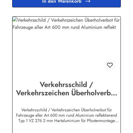
In den Warenkorb
Gütezeichen. Die Stärke des Hart - Aluminium - Bleches
beträgt 2 mm, die Schilder sind also für die Pfostenmontage
geeignet und zeichnen sich durch erstklassige Verarbeitung
und lange Lebensdauer aus!Herstellerinformationen:Heinrich
Klar Schilder- und Etikettenfabrik GmbH & Co. KGNeuer Weg
12 – 1642111 Wuppertalinfo@schilder-klar.de
Verkehrsschild /
Verkehrszeichen Überholverbot
für Fahrzeuge aller Art 600 mm
rund Aluminium reflekt
Verkehrsschild / Verkehrszeichen Überholverbot für
Fahrzeuge aller Art 600 mm rund Aluminium reflektierend
Typ 1 VZ 276 2 mm Hartaluminium für Pfostenmontage
geeignet. Rechteckige Verkehrszeichen "Text nach StVO"
inkl. individueller Beschriftung nach Kundenwunsch sind in