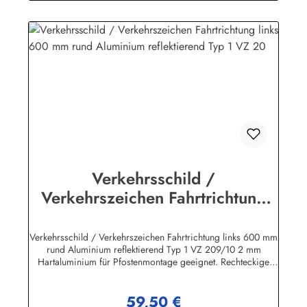
zeichnen sich durch erstklassige Verarbeitung und lange
Lebensdauer aus!Herstellerinformationen:Heinrich Klar
Schilder- und Etikettenfabrik GmbH & Co. KGNeuer Weg 12
– 1642111 Wuppertalinfo@schilder-klar.de
Verkehrsschild /
Verkehrszeichen Fahrtrichtung
links 600 mm rund Aluminium
reflektierend Typ 1 VZ 20
Verkehrsschild / Verkehrszeichen Fahrtrichtung links 600 mm
rund Aluminium reflektierend Typ 1 VZ 209/10 2 mm
Hartaluminium für Pfostenmontage geeignet. Rechteckige
Verkehrszeichen "Text nach StVO" inkl. individueller
Beschriftung nach Kundenwunsch sind in verschiedenen
59,50 €
Größen lieferbar! Wir führen ausschließlich beste Qualität
Regulärer Preis: