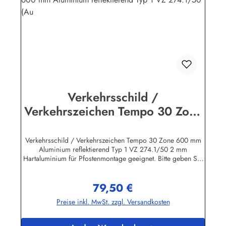
Verkehrsschild /
Verkehrszeichen Tempo 30 Zone
600 mm Aluminium reflektierend
Typ 1 VZ 274.1/50 (Au
Verkehrsschild / Verkehrszeichen Tempo 30 Zone 600 mm
Aluminium reflektierend Typ 1 VZ 274.1/50 2 mm
Hartaluminium für Pfostenmontage geeignet. Bitte geben Sie
bei der Bestellung die gewünschte Geschwindigkeit an!
Rechteckige Verkehrszeichen "Text nach StVO" inkl.
79,50 €
individueller Beschriftung nach Kundenwunsch sind in
Regulärer Preis:
verschiedenen Größen lieferbar! Wir führen ausschließlich
Preise inkl. MwSt. zzgl. Versandkosten
beste Qualität "Made in Germany". Bitte beachten Sie beim
Preisvergleich: Die Verkehrszeichen entsprechen den
Bestimmungen der StVO, also vollreflektierend Typ I mit RAL-