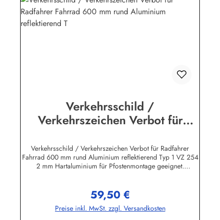
– 1642111 Wuppertalinfo@schilder-klar.de
Verkehrsschild /
Verkehrszeichen Verbot für
Radfahrer Fahrrad 600 mm rund
Aluminium reflektierend T
Verkehrsschild / Verkehrszeichen Verbot für Radfahrer
Fahrrad 600 mm rund Aluminium reflektierend Typ 1 VZ 254
2 mm Hartaluminium für Pfostenmontage geeignet.
Rechteckige Verkehrszeichen "Text nach StVO" inkl.
individueller Beschriftung nach Kundenwunsch sind in
59,50 €
verschiedenen Größen lieferbar! Wir führen ausschließlich
Regulärer Preis:
beste Qualität "Made in Germany". Bitte beachten Sie beim
Preise inkl. MwSt. zzgl. Versandkosten
Preisvergleich: Die Verkehrszeichen entsprechen den
Bestimmungen der StVO, also vollreflektierend Typ I mit RAL-