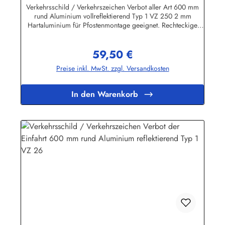
reflektierend Typ 1 VZ 250
Verkehrsschild / Verkehrszeichen Verbot aller Art 600 mm
rund Aluminium vollreflektierend Typ 1 VZ 250 2 mm
Hartaluminium für Pfostenmontage geeignet. Rechteckige
Verkehrszeichen "Text nach StVO" inkl. individueller
Beschriftung nach Kundenwunsch sind in verschiedenen
59,50 €
Größen lieferbar! Wir führen ausschließlich beste Qualität
Regulärer Preis:
"Made in Germany". Bitte beachten Sie beim Preisvergleich:
Preise inkl. MwSt. zzgl. Versandkosten
Die Verkehrszeichen entsprechen den Bestimmungen der
StVO, also vollreflektierend Typ I mit RAL-Gütezeichen. Die
Stärke des Hart - Aluminium - Bleches beträgt 2 mm, die
In den Warenkorb
Schilder sind also für die Pfostenmontage geeignet und
zeichnen sich durch erstklassige Verarbeitung und lange
Lebensdauer aus!Herstellerinformationen:Heinrich Klar
Schilder- und Etikettenfabrik GmbH & Co. KGNeuer Weg 12
– 1642111 Wuppertalinfo@schilder-klar.de