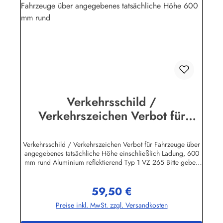
Lebensdauer aus!Herstellerinformationen:Heinrich Klar
Schilder- und Etikettenfabrik GmbH & Co. KGNeuer Weg 12
– 1642111 Wuppertalinfo@schilder-klar.de
Verkehrsschild /
Verkehrszeichen Verbot für
Fahrzeuge über angegebenes
tatsächliche Höhe 600 mm rund
Verkehrsschild / Verkehrszeichen Verbot für Fahrzeuge über
angegebenes tatsächliche Höhe einschließlich Ladung, 600
mm rund Aluminium reflektierend Typ 1 VZ 265 Bitte geben
Sie im Bestellformular die gewünschte Meter - Zahl im Feld
"Mitteilungen" an. 2 mm Hartaluminium für Pfostenmontage
59,50 €
geeignet. Rechteckige Verkehrszeichen "Text nach StVO"
Regulärer Preis:
inkl. individueller Beschriftung nach Kundenwunsch sind in
Preise inkl. MwSt. zzgl. Versandkosten
verschiedenen Größen lieferbar! Wir führen ausschließlich
beste Qualität "Made in Germany". Bitte beachten Sie beim