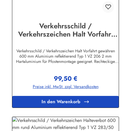
Verkehrsschild /
Verkehrszeichen Halt Vorfahrt
gewähren 600 mm Aluminium
reflektierend Typ 1 VZ 206
Verkehrsschild / Verkehrszeichen Halt Vorfahrt gewähren
600 mm Aluminium reflektierend Typ 1 VZ 206 2 mm
Hartaluminium für Pfostenmontage geeignet. Rechteckige
Verkehrszeichen "Text nach StVO" inkl. individueller
Beschriftung nach Kundenwunsch sind in verschiedenen
99,50 €
Größen lieferbar! Wir führen ausschließlich beste Qualität
Regulärer Preis:
"Made in Germany". Bitte beachten Sie beim Preisvergleich:
Preise inkl. MwSt. zzgl. Versandkosten
Die Verkehrszeichen entsprechen den Bestimmungen der
StVO, also vollreflektierend Typ I mit RAL-Gütezeichen. Die
Stärke des Hart - Aluminium - Bleches beträgt 2 mm, die
In den Warenkorb
Schilder sind also für die Pfostenmontage geeignet und
zeichnen sich durch erstklassige Verarbeitung und lange
Lebensdauer aus!Herstellerinformationen:Heinrich Klar
Schilder- und Etikettenfabrik GmbH & Co. KGNeuer Weg 12
– 1642111 Wuppertalinfo@schilder-klar.de