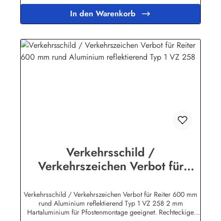
Gütezeichen. Die Stärke des Hart - Aluminium - Bleches
In den Warenkorb
beträgt 2 mm, die Schilder sind also für die Pfostenmontage
geeignet und zeichnen sich durch erstklassige Verarbeitung
und lange Lebensdauer aus!Herstellerinformationen:Heinrich
Klar Schilder- und Etikettenfabrik GmbH & Co. KGNeuer Weg
12 – 1642111 Wuppertalinfo@schilder-klar.de
Verkehrsschild /
Verkehrszeichen Verbot für
Reiter 600 mm rund Aluminium
reflektierend Typ 1 VZ 258
Verkehrsschild / Verkehrszeichen Verbot für Reiter 600 mm
rund Aluminium reflektierend Typ 1 VZ 258 2 mm
Hartaluminium für Pfostenmontage geeignet. Rechteckige
Verkehrszeichen "Text nach StVO" inkl. individueller