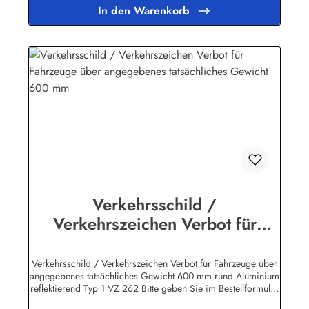
Preisvergleich: Die Verkehrszeichen entsprechen den
In den Warenkorb
Bestimmungen der StVO, also vollreflektierend Typ I mit RAL-
Gütezeichen. Die Stärke des Hart - Aluminium - Bleches
beträgt 2 mm, die Schilder sind also für die Pfostenmontage
geeignet und zeichnen sich durch erstklassige Verarbeitung
und lange Lebensdauer aus!Herstellerinformationen:Heinrich
Klar Schilder- und Etikettenfabrik GmbH & Co. KGNeuer Weg
12 – 1642111 Wuppertalinfo@schilder-klar.de
Verkehrsschild /
Verkehrszeichen Verbot für
Fahrzeuge über angegebenes
tatsächliches Gewicht 600 mm
Verkehrsschild / Verkehrszeichen Verbot für Fahrzeuge über
angegebenes tatsächliches Gewicht 600 mm rund Aluminium
reflektierend Typ 1 VZ 262 Bitte geben Sie im Bestellformular
die gewünschte Tonnen - Zahl im Feld "Mitteilungen" an. 2