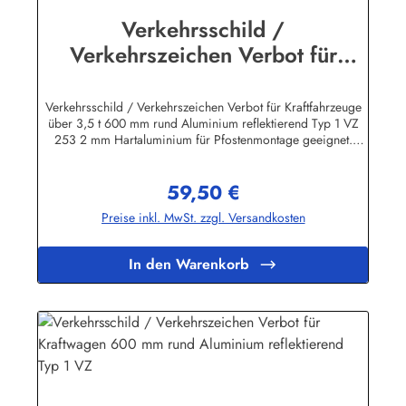
Verkehrsschild /
Verkehrszeichen Verbot für
Kraftfahrzeuge über 3,5 t 600
mm rund Aluminium reflekt
Verkehrsschild / Verkehrszeichen Verbot für Kraftfahrzeuge
über 3,5 t 600 mm rund Aluminium reflektierend Typ 1 VZ
253 2 mm Hartaluminium für Pfostenmontage geeignet.
Rechteckige Verkehrszeichen "Text nach StVO" inkl.
individueller Beschriftung nach Kundenwunsch sind in
59,50 €
verschiedenen Größen lieferbar! Wir führen ausschließlich
Regulärer Preis:
beste Qualität "Made in Germany". Bitte beachten Sie beim
Preise inkl. MwSt. zzgl. Versandkosten
Preisvergleich: Die Verkehrszeichen entsprechen den
Bestimmungen der StVO, also vollreflektierend Typ I mit RAL-
Gütezeichen. Die Stärke des Hart - Aluminium - Bleches
In den Warenkorb
beträgt 2 mm, die Schilder sind also für die Pfostenmontage
geeignet und zeichnen sich durch erstklassige Verarbeitung
und lange Lebensdauer aus!Herstellerinformationen:Heinrich
Klar Schilder- und Etikettenfabrik GmbH & Co. KGNeuer Weg
12 – 1642111 Wuppertalinfo@schilder-klar.de