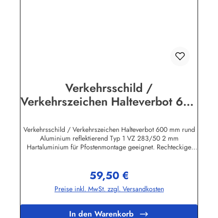
Verkehrsschild /
Verkehrszeichen Halteverbot 600
mm rund Aluminium reflektierend
Typ 1 VZ 283/50
Verkehrsschild / Verkehrszeichen Halteverbot 600 mm rund
Aluminium reflektierend Typ 1 VZ 283/50 2 mm
Hartaluminium für Pfostenmontage geeignet. Rechteckige
Verkehrszeichen "Text nach StVO" inkl. individueller
Beschriftung nach Kundenwunsch sind in verschiedenen
59,50 €
Größen lieferbar! Wir führen ausschließlich beste Qualität
Regulärer Preis:
"Made in Germany". Bitte beachten Sie beim Preisvergleich:
Preise inkl. MwSt. zzgl. Versandkosten
Die Verkehrszeichen entsprechen den Bestimmungen der
StVO, also vollreflektierend Typ I mit RAL-Gütezeichen. Die
Stärke des Hart - Aluminium - Bleches beträgt 2 mm, die
In den Warenkorb
Schilder sind also für die Pfostenmontage geeignet und