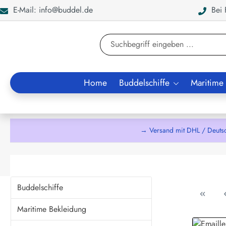
E-Mail: info@buddel.de
Bei F
en
Zur Suche springen
Home
Buddelschiffe
Maritime
→ Versand mit DHL / Deuts
Buddelschiffe
Maritime Bekleidung