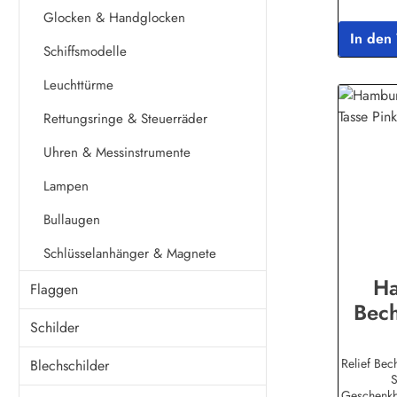
Hersteller
Glocken & Handglocken
Menk So
In den
3627389 
Schiffsmodelle
so
Leuchttürme
Rettungsringe & Steuerräder
Uhren & Messinstrumente
Lampen
Bullaugen
Schlüsselanhänger & Magnete
H
Flaggen
Bech
Schilder
Ta
Relief Be
Blechschilder
S
Geschenk