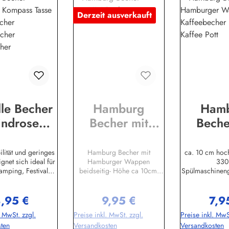
Derzeit ausverkauft
le Becher
Hamburg
Ham
ndrose
Becher mit
Beche
ass Tasse
Hamburger
Hamb
ee Becher
Wappen + Mini
Wap
lität und geringes
Hamburg Becher mit
ca. 10 cm hoc
gnet sich ideal für
Hamburger Wappen
330
llebecher
Becher
Kaffee
amping, Festivals,
beidseitig- Höhe ca 10cm-
Spülmaschinen
llbecher
Kaffee
 Picknick usw. Für
330ml-
moin,schön, d
nd Kaltgetränke
spülmaschinengeeignetHamb
Reise durch
Kaffee
,95 €
9,95 €
7,9
hinengeeignet 8 x
urg Mini Becher- Höhe ca
ausgerechnet z
egulärer Preis:
Regulärer Preis:
Regul
5 cm 300ml
5cm-4cl-
hat. Ich bin nä
. MwSt. zzgl.
Preise inkl. MwSt. zzgl.
Preise inkl. MwS
rmögen Beidseitig
spülmaschinengeeignetHerste
besonderer K
ten
Versandkosten
Versandkosten
bedruckt
llerinformationen:Peter Menk
Meine Bestim