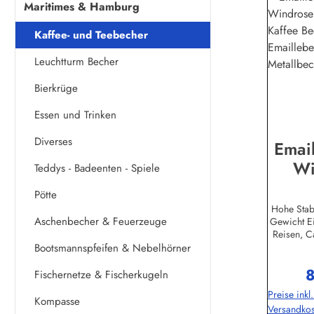
Maritimes & Hamburg
Kaffee- und Teebecher
Leuchtturm Becher
Bierkrüge
Essen und Trinken
Diverses
Email
Wi
Teddys - Badeenten - Spiele
Komp
Pötte
Kaff
Hohe Stabi
Aschenbecher & Feuerzeuge
Gewicht Ei
Emai
Reisen, C
Meta
Radtouren,
Bootsmannspfeifen & Nebelhörner
Heiß- u
8
Spülmasc
R
Fischernetze & Fischerkugeln
7,
Preise inkl
Fassungsve
Kompasse
Versandkos