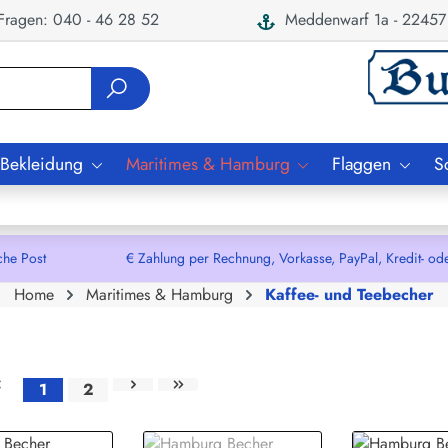
ragen: 040 - 46 28 52
Meddenwarf 1a - 22457
 Bekleidung
Maritimes & Hamburg
Flaggen
S
che Post € Zahlung per Rechnung, Vorkasse, PayPal, Kredit- oder De
Home
Maritimes & Hamburg
Kaffee- und Teebecher
1
2
Seite
Seite