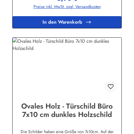
ebenfalls in Handarbeit mit Siebdruck beschriftet und mit
Preise inkl. MwSt. zzgl. Versandkosten
einem Schutzlack versehen. Das Holz ist abgelagert, es
stammt von einigen im Jahre 1998 durch den Taifun "Babs"
auf unserem Farmgrundstück entwurzelten Bäumen.
In den Warenkorb
Geringfügige Abweichungen in der Maserung sind
fertigungsbedingt.Herstellerinformationen:Buddel-Bini Inh.
Eda Binikowski e.K.Meddenwarf 1a22457
Hamburginfo@buddel.de
Ovales Holz - Türschild Büro
7x10 cm dunkles Holzschild
Die Schilder haben eine Größe von 7x10cm. Auf der