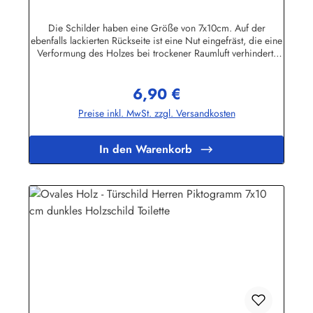
Die Schilder haben eine Größe von 7x10cm. Auf der
ebenfalls lackierten Rückseite ist eine Nut eingefräst, die eine
Verformung des Holzes bei trockener Raumluft verhindert.
Für die Befestigung wird ein Klebe-Pad mitgeliefert.Die
Schilder sind in unserem Betrieb auf den Philippinen aus
6,90 €
Massivholz gefertigt, mehrfach lackiert und geschliffen, dann
Regulärer Preis:
ebenfalls in Handarbeit mit Siebdruck beschriftet und mit
Preise inkl. MwSt. zzgl. Versandkosten
einem Schutzlack versehen. Das Holz ist abgelagert, es
stammt von einigen im Jahre 1998 durch den Taifun "Babs"
auf unserem Farmgrundstück entwurzelten Bäumen.
In den Warenkorb
Geringfügige Abweichungen in der Maserung sind
fertigungsbedingt.Herstellerinformationen:Buddel-Bini Inh.
Eda Binikowski e.K.Meddenwarf 1a22457
Hamburginfo@buddel.de