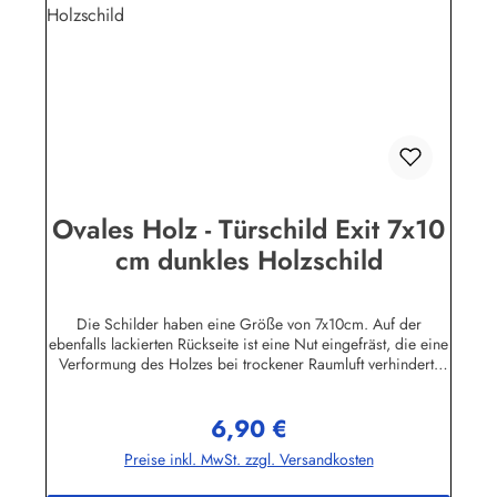
Ovales Holz - Türschild Exit 7x10
cm dunkles Holzschild
Die Schilder haben eine Größe von 7x10cm. Auf der
ebenfalls lackierten Rückseite ist eine Nut eingefräst, die eine
Verformung des Holzes bei trockener Raumluft verhindert.
Für die Befestigung wird ein Klebe-Pad mitgeliefert.Die
Schilder sind in unserem Betrieb auf den Philippinen aus
6,90 €
Massivholz gefertigt, mehrfach lackiert und geschliffen, dann
Regulärer Preis:
ebenfalls in Handarbeit mit Siebdruck beschriftet und mit
Preise inkl. MwSt. zzgl. Versandkosten
einem Schutzlack versehen. Das Holz ist abgelagert, es
stammt von einigen im Jahre 1998 durch den Taifun "Babs"