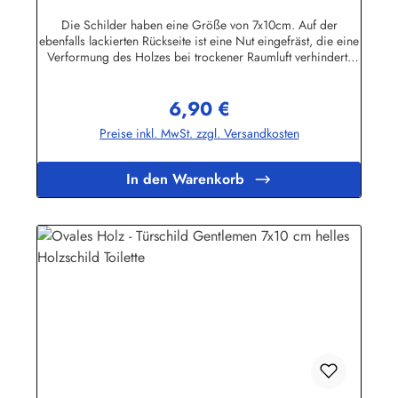
Die Schilder haben eine Größe von 7x10cm. Auf der
ebenfalls lackierten Rückseite ist eine Nut eingefräst, die eine
Verformung des Holzes bei trockener Raumluft verhindert.
Für die Befestigung wird ein Klebe-Pad mitgeliefert.Die
Schilder sind in unserem Betrieb auf den Philippinen aus
6,90 €
Massivholz gefertigt, mehrfach lackiert und geschliffen, dann
Regulärer Preis:
ebenfalls in Handarbeit mit Siebdruck beschriftet und mit
Preise inkl. MwSt. zzgl. Versandkosten
einem Schutzlack versehen. Das Holz ist abgelagert, es
stammt von einigen im Jahre 1998 durch den Taifun "Babs"
auf unserem Farmgrundstück entwurzelten Bäumen.
In den Warenkorb
Geringfügige Abweichungen in der Maserung sind
fertigungsbedingt.Herstellerinformationen:Buddel-Bini Inh.
Eda Binikowski e.K.Meddenwarf 1a22457
Hamburginfo@buddel.de