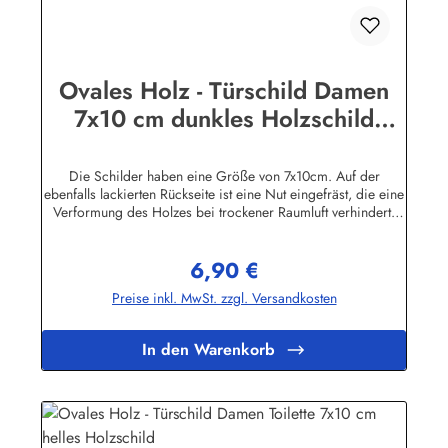
Ovales Holz - Türschild Damen
7x10 cm dunkles Holzschild
Toilette
Die Schilder haben eine Größe von 7x10cm. Auf der
ebenfalls lackierten Rückseite ist eine Nut eingefräst, die eine
Verformung des Holzes bei trockener Raumluft verhindert.
Für die Befestigung wird ein Klebe-Pad mitgeliefert.Die
Schilder sind in unserem Betrieb auf den Philippinen aus
6,90 €
Massivholz gefertigt, mehrfach lackiert und geschliffen, dann
Regulärer Preis:
ebenfalls in Handarbeit mit Siebdruck beschriftet und mit
Preise inkl. MwSt. zzgl. Versandkosten
einem Schutzlack versehen. Das Holz ist abgelagert, es
stammt von einigen im Jahre 1998 durch den Taifun "Babs"
auf unserem Farmgrundstück entwurzelten Bäumen.
In den Warenkorb
Geringfügige Abweichungen in der Maserung sind
fertigungsbedingt.Herstellerinformationen:Buddel-Bini Inh.
Eda Binikowski e.K.Meddenwarf 1a22457
Hamburginfo@buddel.de