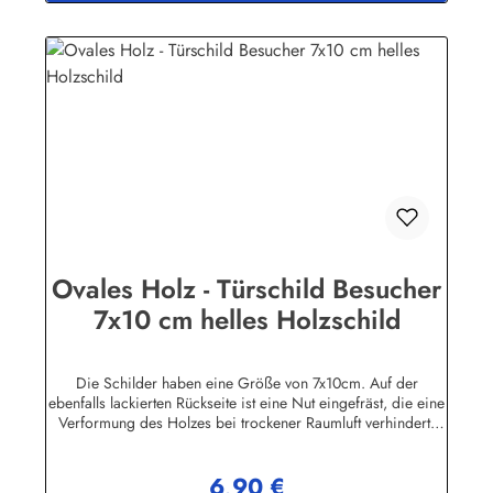
fertigungsbedingt.Herstellerinformationen:Buddel-Bini Inh.
Version zugeschickt!
Eda Binikowski e.K.Meddenwarf 1a22457
Hamburginfo@buddel.de
Ovales Holz - Türschild Besucher
7x10 cm helles Holzschild
Die Schilder haben eine Größe von 7x10cm. Auf der
ebenfalls lackierten Rückseite ist eine Nut eingefräst, die eine
Verformung des Holzes bei trockener Raumluft verhindert.
Für die Befestigung wird ein Klebe-Pad mitgeliefert.Die
Schilder sind in unserem Betrieb auf den Philippinen aus
6,90 €
Massivholz gefertigt, mehrfach lackiert und geschliffen, dann
Regulärer Preis: