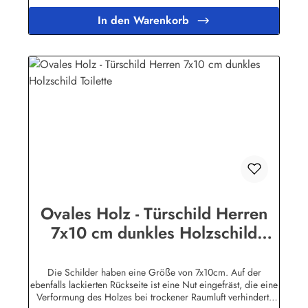
auf unserem Farmgrundstück entwurzelten Bäumen.
In den Warenkorb
Geringfügige Abweichungen in der Maserung sind
fertigungsbedingt.Herstellerinformationen:Buddel-Bini Inh.
Eda Binikowski e.K.Meddenwarf 1a22457
Hamburginfo@buddel.de
Ovales Holz - Türschild Herren
7x10 cm dunkles Holzschild
Toilette
Die Schilder haben eine Größe von 7x10cm. Auf der
ebenfalls lackierten Rückseite ist eine Nut eingefräst, die eine
Verformung des Holzes bei trockener Raumluft verhindert.