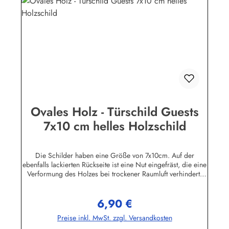
Ovales Holz - Türschild Guests
7x10 cm helles Holzschild
Die Schilder haben eine Größe von 7x10cm. Auf der
ebenfalls lackierten Rückseite ist eine Nut eingefräst, die eine
Verformung des Holzes bei trockener Raumluft verhindert.
Für die Befestigung wird ein Klebe-Pad mitgeliefert.Die
Schilder sind in unserem Betrieb auf den Philippinen aus
6,90 €
Massivholz gefertigt, mehrfach lackiert und geschliffen, dann
Regulärer Preis:
ebenfalls in Handarbeit mit Siebdruck beschriftet und mit
Preise inkl. MwSt. zzgl. Versandkosten
einem Schutzlack versehen. Das Holz ist abgelagert, es
stammt von einigen im Jahre 1998 durch den Taifun "Babs"