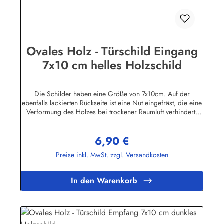
Ovales Holz - Türschild Eingang
7x10 cm helles Holzschild
Die Schilder haben eine Größe von 7x10cm. Auf der
ebenfalls lackierten Rückseite ist eine Nut eingefräst, die eine
Verformung des Holzes bei trockener Raumluft verhindert.
Für die Befestigung wird ein Klebe-Pad mitgeliefert.Die
Schilder sind in unserem Betrieb auf den Philippinen aus
6,90 €
Massivholz gefertigt, mehrfach lackiert und geschliffen, dann
Regulärer Preis:
ebenfalls in Handarbeit mit Siebdruck beschriftet und mit
Preise inkl. MwSt. zzgl. Versandkosten
einem Schutzlack versehen. Das Holz ist abgelagert, es
stammt von einigen im Jahre 1998 durch den Taifun "Babs"
auf unserem Farmgrundstück entwurzelten Bäumen.
In den Warenkorb
Geringfügige Abweichungen in der Maserung sind
fertigungsbedingt.Herstellerinformationen:Buddel-Bini Inh.
Eda Binikowski e.K.Meddenwarf 1a22457
Hamburginfo@buddel.de