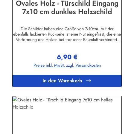
Ovales Holz - Türschild Eingang
7x10 cm dunkles Holzschild
Die Schilder haben eine Größe von 7x10cm. Auf der
ebenfalls lackierten Rückseite ist eine Nut eingefräst, die eine
Verformung des Holzes bei trockener Raumluft verhindert.
Für die Befestigung wird ein Klebe-Pad mitgeliefert.Die
Schilder sind in unserem Betrieb auf den Philippinen aus
6,90 €
Massivholz gefertigt, mehrfach lackiert und geschliffen, dann
Regulärer Preis:
ebenfalls in Handarbeit mit Siebdruck beschriftet und mit
Preise inkl. MwSt. zzgl. Versandkosten
einem Schutzlack versehen. Das Holz ist abgelagert, es
stammt von einigen im Jahre 1998 durch den Taifun "Babs"
auf unserem Farmgrundstück entwurzelten Bäumen.
In den Warenkorb
Geringfügige Abweichungen in der Maserung sind
fertigungsbedingt.Herstellerinformationen:Buddel-Bini Inh.
Eda Binikowski e.K.Meddenwarf 1a22457
Hamburginfo@buddel.de