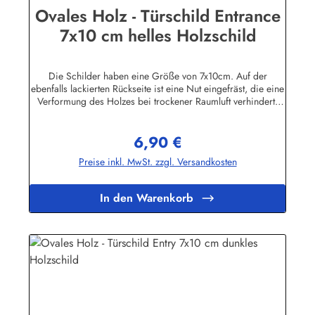
Ovales Holz - Türschild Entrance
7x10 cm helles Holzschild
Die Schilder haben eine Größe von 7x10cm. Auf der
ebenfalls lackierten Rückseite ist eine Nut eingefräst, die eine
Verformung des Holzes bei trockener Raumluft verhindert.
Für die Befestigung wird ein Klebe-Pad mitgeliefert.Die
Schilder sind in unserem Betrieb auf den Philippinen aus
6,90 €
Massivholz gefertigt, mehrfach lackiert und geschliffen, dann
Regulärer Preis:
ebenfalls in Handarbeit mit Siebdruck beschriftet und mit
Preise inkl. MwSt. zzgl. Versandkosten
einem Schutzlack versehen. Das Holz ist abgelagert, es
stammt von einigen im Jahre 1998 durch den Taifun "Babs"
auf unserem Farmgrundstück entwurzelten Bäumen.
In den Warenkorb
Geringfügige Abweichungen in der Maserung sind
fertigungsbedingt.Herstellerinformationen:Buddel-Bini Inh.
Eda Binikowski e.K.Meddenwarf 1a22457
Hamburginfo@buddel.de