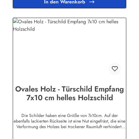
In den Warenkorb
Geringfügige Abweichungen in der Maserung sind
fertigungsbedingt.Herstellerinformationen:Buddel-Bini Inh.
Eda Binikowski e.K.Meddenwarf 1a22457
Hamburginfo@buddel.de
Ovales Holz - Türschild Empfang
7x10 cm helles Holzschild
Die Schilder haben eine Größe von 7x10cm. Auf der
ebenfalls lackierten Rückseite ist eine Nut eingefräst, die eine
Verformung des Holzes bei trockener Raumluft verhindert.
Für die Befestigung wird ein Klebe-Pad mitgeliefert.Die
Schilder sind in unserem Betrieb auf den Philippinen aus