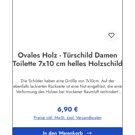
Ovales Holz - Türschild Damen
Toilette 7x10 cm helles Holzschild
Die Schilder haben eine Größe von 7x10cm. Auf der
ebenfalls lackierten Rückseite ist eine Nut eingefräst, die eine
Verformung des Holzes bei trockener Raumluft verhindert.
Für die Befestigung wird ein Klebe-Pad mitgeliefert.Die
Schilder sind in unserem Betrieb auf den Philippinen aus
6,90 €
Massivholz gefertigt, mehrfach lackiert und geschliffen, dann
Regulärer Preis:
ebenfalls in Handarbeit mit Siebdruck beschriftet und mit
Preise inkl. MwSt. zzgl. Versandkosten
einem Schutzlack versehen. Das Holz ist abgelagert, es
stammt von einigen im Jahre 1998 durch den Taifun "Babs"
auf unserem Farmgrundstück entwurzelten Bäumen.
In den Warenkorb
Geringfügige Abweichungen in der Maserung sind