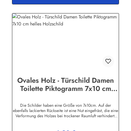
fertigungsbedingt.Herstellerinformationen:Buddel-Bini Inh.
Eda Binikowski e.K.Meddenwarf 1a22457
Hamburginfo@buddel.de
Ovales Holz - Türschild Damen
Toilette Piktogramm 7x10 cm
helles Holzschild
Die Schilder haben eine Größe von 7x10cm. Auf der
ebenfalls lackierten Rückseite ist eine Nut eingefräst, die eine
Verformung des Holzes bei trockener Raumluft verhindert.
Für die Befestigung wird ein Klebe-Pad mitgeliefert.Die
Schilder sind in unserem Betrieb auf den Philippinen aus