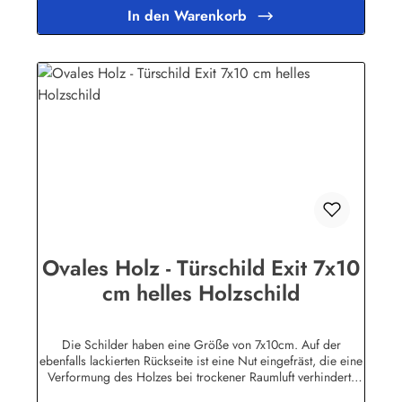
auf unserem Farmgrundstück entwurzelten Bäumen.
In den Warenkorb
Geringfügige Abweichungen in der Maserung sind
fertigungsbedingt.Herstellerinformationen:Buddel-Bini Inh.
Eda Binikowski e.K.Meddenwarf 1a22457
Hamburginfo@buddel.de
Ovales Holz - Türschild Exit 7x10
cm helles Holzschild
Die Schilder haben eine Größe von 7x10cm. Auf der
ebenfalls lackierten Rückseite ist eine Nut eingefräst, die eine
Verformung des Holzes bei trockener Raumluft verhindert.
Für die Befestigung wird ein Klebe-Pad mitgeliefert.Die