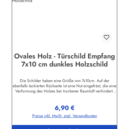
Ovales Holz - Türschild Empfang
7x10 cm dunkles Holzschild
Die Schilder haben eine Größe von 7x10cm. Auf der
ebenfalls lackierten Rückseite ist eine Nut eingefräst, die eine
Verformung des Holzes bei trockener Raumluft verhindert.
Für die Befestigung wird ein Klebe-Pad mitgeliefert.Die
Schilder sind in unserem Betrieb auf den Philippinen aus
6,90 €
Massivholz gefertigt, mehrfach lackiert und geschliffen, dann
Regulärer Preis:
ebenfalls in Handarbeit mit Siebdruck beschriftet und mit
Preise inkl. MwSt. zzgl. Versandkosten
einem Schutzlack versehen. Das Holz ist abgelagert, es
stammt von einigen im Jahre 1998 durch den Taifun "Babs"
auf unserem Farmgrundstück entwurzelten Bäumen.