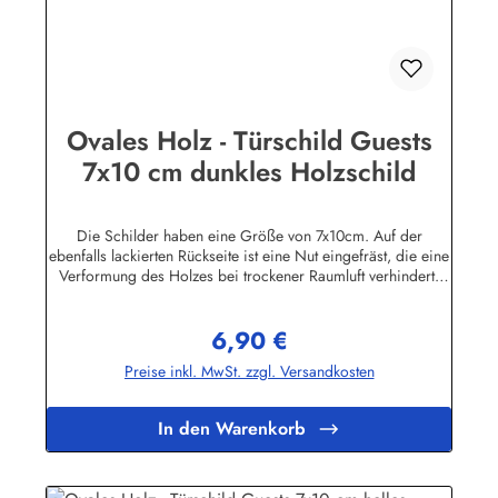
Ovales Holz - Türschild Guests
7x10 cm dunkles Holzschild
Die Schilder haben eine Größe von 7x10cm. Auf der
ebenfalls lackierten Rückseite ist eine Nut eingefräst, die eine
Verformung des Holzes bei trockener Raumluft verhindert.
Für die Befestigung wird ein Klebe-Pad mitgeliefert.Die
Schilder sind in unserem Betrieb auf den Philippinen aus
6,90 €
Massivholz gefertigt, mehrfach lackiert und geschliffen, dann
Regulärer Preis:
ebenfalls in Handarbeit mit Siebdruck beschriftet und mit
Preise inkl. MwSt. zzgl. Versandkosten
einem Schutzlack versehen. Das Holz ist abgelagert, es
stammt von einigen im Jahre 1998 durch den Taifun "Babs"
auf unserem Farmgrundstück entwurzelten Bäumen.
In den Warenkorb
Geringfügige Abweichungen in der Maserung sind
fertigungsbedingt.Herstellerinformationen:Buddel-Bini Inh.
Eda Binikowski e.K.Meddenwarf 1a22457
Hamburginfo@buddel.de