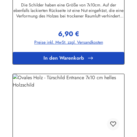
Die Schilder haben eine Größe von 7x10cm. Auf der
ebenfalls lackierten Rückseite ist eine Nut eingefräst, die eine
Verformung des Holzes bei trockener Raumluft verhindert.
Für die Befestigung wird ein Klebe-Pad mitgeliefert.Die
Schilder sind in unserem Betrieb auf den Philippinen aus
6,90 €
Massivholz gefertigt, mehrfach lackiert und geschliffen, dann
Regulärer Preis:
ebenfalls in Handarbeit mit Siebdruck beschriftet und mit
Preise inkl. MwSt. zzgl. Versandkosten
einem Schutzlack versehen. Das Holz ist abgelagert, es
stammt von einigen im Jahre 1998 durch den Taifun "Babs"
auf unserem Farmgrundstück entwurzelten Bäumen.
In den Warenkorb
Geringfügige Abweichungen in der Maserung sind
fertigungsbedingt.Herstellerinformationen:Buddel-Bini Inh.
Eda Binikowski e.K.Meddenwarf 1a22457
Hamburginfo@buddel.de