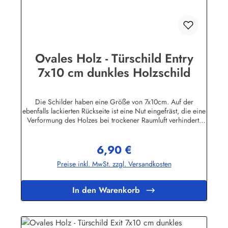
Ovales Holz - Türschild Entry
7x10 cm dunkles Holzschild
Die Schilder haben eine Größe von 7x10cm. Auf der
ebenfalls lackierten Rückseite ist eine Nut eingefräst, die eine
Verformung des Holzes bei trockener Raumluft verhindert.
Für die Befestigung wird ein Klebe-Pad mitgeliefert.Die
Schilder sind in unserem Betrieb auf den Philippinen aus
6,90 €
Massivholz gefertigt, mehrfach lackiert und geschliffen, dann
Regulärer Preis:
ebenfalls in Handarbeit mit Siebdruck beschriftet und mit
Preise inkl. MwSt. zzgl. Versandkosten
einem Schutzlack versehen. Das Holz ist abgelagert, es
stammt von einigen im Jahre 1998 durch den Taifun "Babs"
auf unserem Farmgrundstück entwurzelten Bäumen.
In den Warenkorb
Geringfügige Abweichungen in der Maserung sind
fertigungsbedingt.Herstellerinformationen:Buddel-Bini Inh.
Eda Binikowski e.K.Meddenwarf 1a22457
Hamburginfo@buddel.de