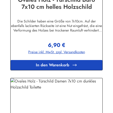
7x10 cm helles Holzschild
Die Schilder haben eine Größe von 7x10cm. Auf der
ebenfalls lackierten Rückseite ist eine Nut eingefräst, die eine
Verformung des Holzes bei trockener Raumluft verhindert.
Für die Befestigung wird ein Klebe-Pad mitgeliefert.Die
Schilder sind in unserem Betrieb auf den Philippinen aus
6,90 €
Massivholz gefertigt, mehrfach lackiert und geschliffen, dann
Regulärer Preis:
ebenfalls in Handarbeit mit Siebdruck beschriftet und mit
Preise inkl. MwSt. zzgl. Versandkosten
einem Schutzlack versehen. Das Holz ist abgelagert, es
stammt von einigen im Jahre 1998 durch den Taifun "Babs"
auf unserem Farmgrundstück entwurzelten Bäumen.
In den Warenkorb
Geringfügige Abweichungen in der Maserung sind
fertigungsbedingt.Herstellerinformationen:Buddel-Bini Inh.
Eda Binikowski e.K.Meddenwarf 1a22457
Hamburginfo@buddel.de