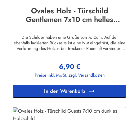
Ovales Holz - Türschild
Gentlemen 7x10 cm helles
Holzschild Toilette
Die Schilder haben eine Größe von 7x10cm. Auf der
ebenfalls lackierten Rückseite ist eine Nut eingefräst, die eine
Verformung des Holzes bei trockener Raumluft verhindert.
Für die Befestigung wird ein Klebe-Pad mitgeliefert.Die
Schilder sind in unserem Betrieb auf den Philippinen aus
6,90 €
Massivholz gefertigt, mehrfach lackiert und geschliffen, dann
Regulärer Preis:
ebenfalls in Handarbeit mit Siebdruck beschriftet und mit
Preise inkl. MwSt. zzgl. Versandkosten
einem Schutzlack versehen. Das Holz ist abgelagert, es
stammt von einigen im Jahre 1998 durch den Taifun "Babs"
auf unserem Farmgrundstück entwurzelten Bäumen.
In den Warenkorb
Geringfügige Abweichungen in der Maserung sind
fertigungsbedingt.Herstellerinformationen:Buddel-Bini Inh.
Eda Binikowski e.K.Meddenwarf 1a22457
Hamburginfo@buddel.de