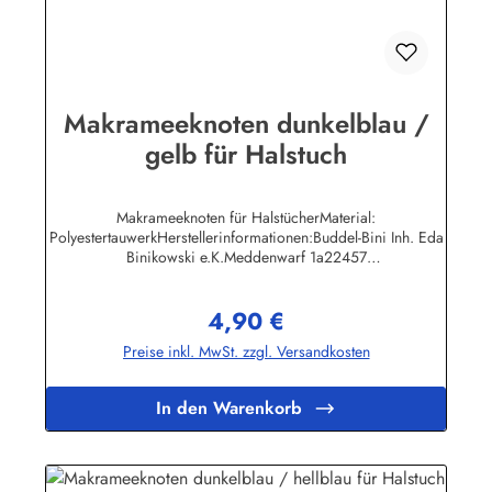
Makrameeknoten dunkelblau /
gelb für Halstuch
Makrameeknoten für HalstücherMaterial:
PolyestertauwerkHerstellerinformationen:Buddel-Bini Inh. Eda
Binikowski e.K.Meddenwarf 1a22457
Hamburginfo@buddel.de
4,90 €
Regulärer Preis:
Preise inkl. MwSt. zzgl. Versandkosten
In den Warenkorb