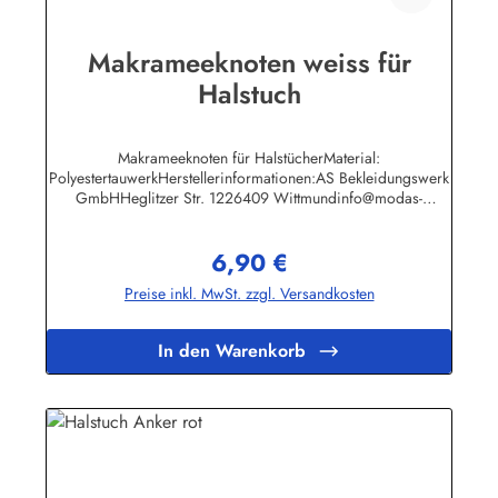
Makrameeknoten weiss für
Halstuch
Makrameeknoten für HalstücherMaterial:
PolyestertauwerkHerstellerinformationen:AS Bekleidungswerk
GmbHHeglitzer Str. 1226409 Wittmundinfo@modas-
bekleidung.de
6,90 €
Regulärer Preis:
Preise inkl. MwSt. zzgl. Versandkosten
In den Warenkorb