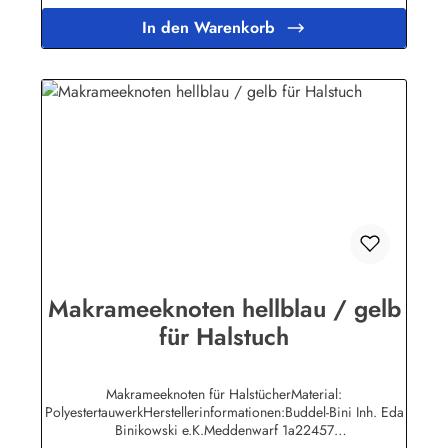
In den Warenkorb
Makrameeknoten hellblau / gelb
für Halstuch
Makrameeknoten für HalstücherMaterial:
PolyestertauwerkHerstellerinformationen:Buddel-Bini Inh. Eda
Binikowski e.K.Meddenwarf 1a22457
Hamburginfo@buddel.de