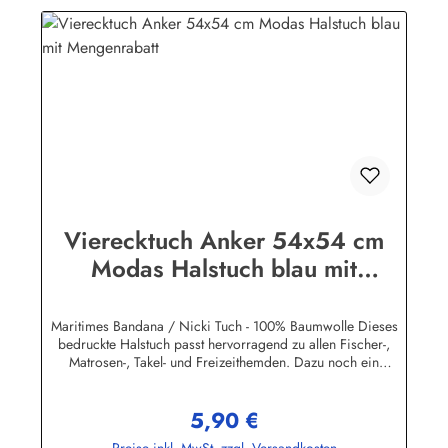
Vierecktuch Anker 54x54 cm
Modas Halstuch blau mit
Mengenrabatt
Maritimes Bandana / Nicki Tuch - 100% Baumwolle Dieses
bedruckte Halstuch passt hervorragend zu allen Fischer-,
Matrosen-, Takel- und Freizeithemden. Dazu noch ein
handgefertigter Makrameeknoten und das zünftige maritime
Outfit ist perfekt!Herstellerinformationen:AS Bekleidungswerk
5,90 €
GmbHHeglitzer Str. 1226409 Wittmundinfo@modas-
Regulärer Preis:
bekleidung.de
Preise inkl. MwSt. zzgl. Versandkosten