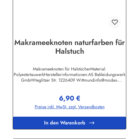
Makrameeknoten naturfarben für
Halstuch
Makrameeknoten für HalstücherMaterial:
PolyestertauwerkHerstellerinformationen:AS Bekleidungswerk
GmbHHeglitzer Str. 1226409 Wittmundinfo@modas-
bekleidung.de
6,90 €
Regulärer Preis:
Preise inkl. MwSt. zzgl. Versandkosten
In den Warenkorb