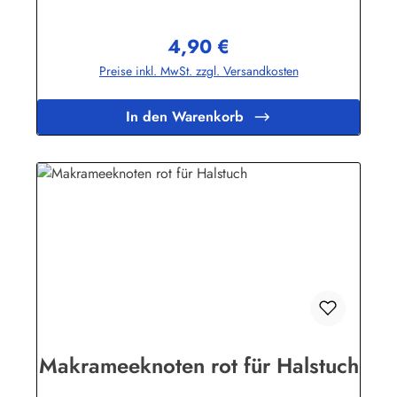
Hamburginfo@buddel.de
4,90 €
Regulärer Preis:
Preise inkl. MwSt. zzgl. Versandkosten
In den Warenkorb
Makrameeknoten rot für Halstuch