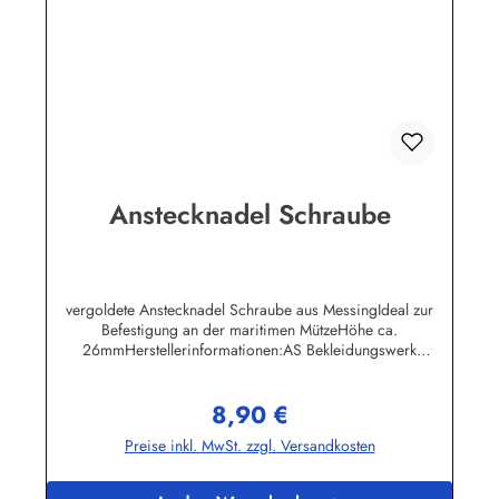
Anstecknadel Schraube
vergoldete Anstecknadel Schraube aus MessingIdeal zur
Befestigung an der maritimen MützeHöhe ca.
26mmHerstellerinformationen:AS Bekleidungswerk
GmbHHeglitzer Str. 1226409 Wittmundinfo@modas-
bekleidung.de
8,90 €
Regulärer Preis:
Preise inkl. MwSt. zzgl. Versandkosten