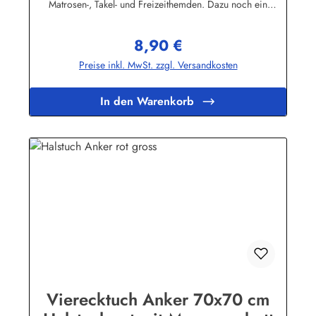
Matrosen-, Takel- und Freizeithemden. Dazu noch ein
handgefertigter Makrameeknoten und das zünftige maritime
Outfit ist perfekt!Herstellerinformationen:AS Bekleidungswerk
8,90 €
GmbHHeglitzer Str. 1226409 Wittmundinfo@modas-
Regulärer Preis:
bekleidung.de
Preise inkl. MwSt. zzgl. Versandkosten
In den Warenkorb
Vierecktuch Anker 70x70 cm