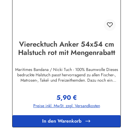
Vierecktuch Anker 54x54 cm
Halstuch rot mit Mengenrabatt
Maritimes Bandana / Nicki Tuch - 100% Baumwolle Dieses
bedruckte Halstuch passt hervorragend zu allen Fischer-,
Matrosen-, Takel- und Freizeithemden. Dazu noch ein
handgefertigter Makrameeknoten und das zünftige maritime
Outfit ist perfekt!Herstellerinformationen:AS Bekleidungswerk
5,90 €
GmbHHeglitzer Str. 1226409 Wittmundinfo@modas-
Regulärer Preis:
bekleidung.de
Preise inkl. MwSt. zzgl. Versandkosten
In den Warenkorb