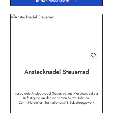
In den Warenkorb
Anstecknadel Steuerrad
vergoldete Anstecknadel Steuerrad aus MessingIdeal zur
Befestigung an der maritimen MützeHöhe ca.
26mmHerstellerinformationen:AS Bekleidungswerk
GmbHHeglitzer Str. 1226409 Wittmundinfo@modas-
bekleidung.de