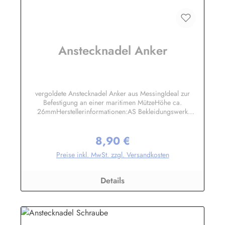
Anstecknadel Anker
vergoldete Anstecknadel Anker aus MessingIdeal zur
Befestigung an einer maritimen MützeHöhe ca.
26mmHerstellerinformationen:AS Bekleidungswerk
GmbHHeglitzer Str. 1226409 Wittmundinfo@modas-
bekleidung.de
8,90 €
Regulärer Preis:
Preise inkl. MwSt. zzgl. Versandkosten
Details