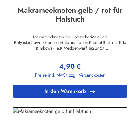
Makrameeknoten gelb / rot für
Halstuch
Makrameeknoten für HalstücherMaterial:
PolyestertauwerkHerstellerinformationen:Buddel-Bini Inh. Eda
Binikowski e.K.Meddenwarf 1a22457
Hamburginfo@buddel.de
4,90 €
Regulärer Preis:
Preise inkl. MwSt. zzgl. Versandkosten
In den Warenkorb