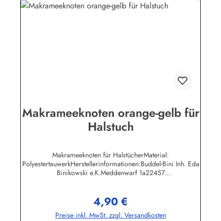
Makrameeknoten orange-gelb für
Halstuch
Makrameeknoten für HalstücherMaterial:
PolyestertauwerkHerstellerinformationen:Buddel-Bini Inh. Eda
Binikowski e.K.Meddenwarf 1a22457
Hamburginfo@buddel.de
4,90 €
Regulärer Preis:
Preise inkl. MwSt. zzgl. Versandkosten