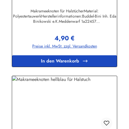
Makrameeknoten für HalstücherMaterial:
PolyestertauwerkHerstellerinformationen:Buddel-Bini Inh. Eda
Binikowski e.K.Meddenwarf 1a22457
Hamburginfo@buddel.de
4,90 €
Regulärer Preis:
Preise inkl. MwSt. zzgl. Versandkosten
In den Warenkorb