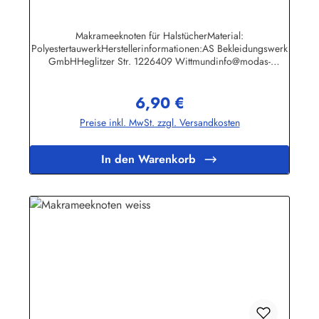
Makrameeknoten für HalstücherMaterial:
PolyestertauwerkHerstellerinformationen:AS Bekleidungswerk
GmbHHeglitzer Str. 1226409 Wittmundinfo@modas-
bekleidung.de
6,90 €
Regulärer Preis:
Preise inkl. MwSt. zzgl. Versandkosten
In den Warenkorb