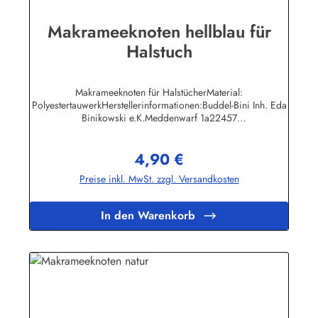
Makrameeknoten hellblau für
Halstuch
Makrameeknoten für HalstücherMaterial:
PolyestertauwerkHerstellerinformationen:Buddel-Bini Inh. Eda
Binikowski e.K.Meddenwarf 1a22457
Hamburginfo@buddel.de
4,90 €
Regulärer Preis:
Preise inkl. MwSt. zzgl. Versandkosten
In den Warenkorb