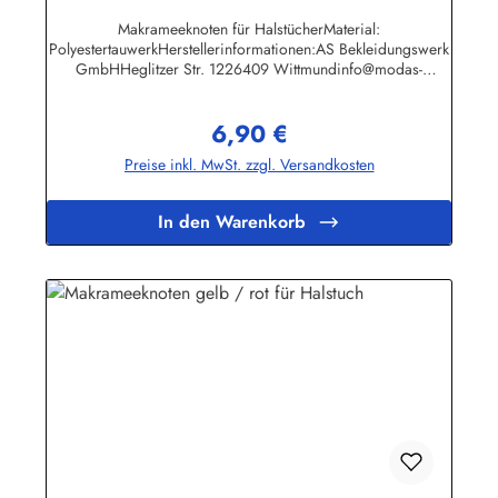
Makrameeknoten für HalstücherMaterial:
PolyestertauwerkHerstellerinformationen:AS Bekleidungswerk
GmbHHeglitzer Str. 1226409 Wittmundinfo@modas-
bekleidung.de
6,90 €
Regulärer Preis:
Preise inkl. MwSt. zzgl. Versandkosten
In den Warenkorb