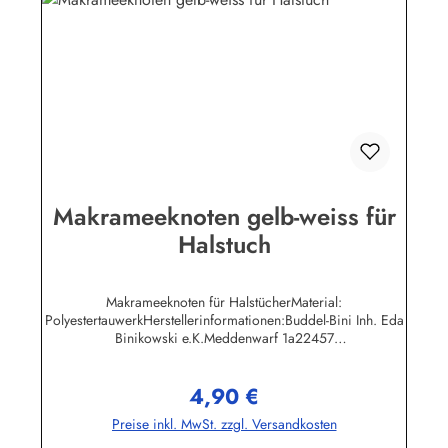
Makrameeknoten gelb-weiss für
Halstuch
Makrameeknoten für HalstücherMaterial:
PolyestertauwerkHerstellerinformationen:Buddel-Bini Inh. Eda
Binikowski e.K.Meddenwarf 1a22457
Hamburginfo@buddel.de
4,90 €
Regulärer Preis:
Preise inkl. MwSt. zzgl. Versandkosten