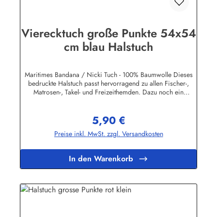
Vierecktuch große Punkte 54x54
cm blau Halstuch
Maritimes Bandana / Nicki Tuch - 100% Baumwolle Dieses
bedruckte Halstuch passt hervorragend zu allen Fischer-,
Matrosen-, Takel- und Freizeithemden. Dazu noch ein
handgefertigter Makrameeknoten und das zünftige maritime
Outfit ist perfekt!Herstellerinformationen:AS Bekleidungswerk
5,90 €
GmbHHeglitzer Str. 1226409 Wittmundinfo@modas-
Regulärer Preis:
bekleidung.de
Preise inkl. MwSt. zzgl. Versandkosten
In den Warenkorb