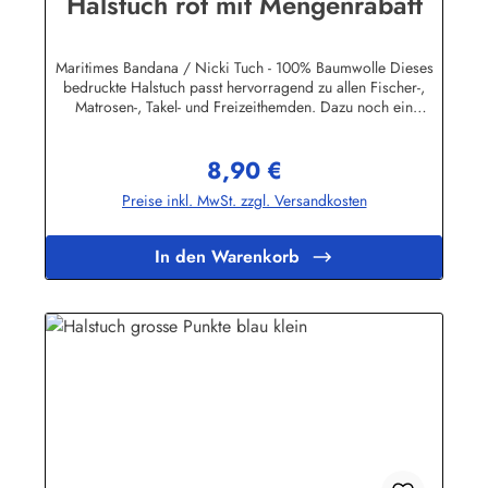
Halstuch rot mit Mengenrabatt
Maritimes Bandana / Nicki Tuch - 100% Baumwolle Dieses
bedruckte Halstuch passt hervorragend zu allen Fischer-,
Matrosen-, Takel- und Freizeithemden. Dazu noch ein
handgefertigter Makrameeknoten und das zünftige maritime
Outfit ist perfekt!Herstellerinformationen:AS Bekleidungswerk
8,90 €
GmbHHeglitzer Str. 1226409 Wittmundinfo@modas-
Regulärer Preis:
bekleidung.de
Preise inkl. MwSt. zzgl. Versandkosten
In den Warenkorb