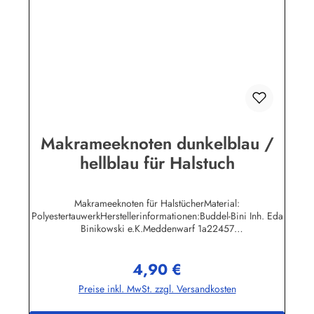
Makrameeknoten dunkelblau /
hellblau für Halstuch
Makrameeknoten für HalstücherMaterial:
PolyestertauwerkHerstellerinformationen:Buddel-Bini Inh. Eda
Binikowski e.K.Meddenwarf 1a22457
Hamburginfo@buddel.de
4,90 €
Regulärer Preis:
Preise inkl. MwSt. zzgl. Versandkosten