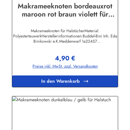
Makrameeknoten bordeauxrot
maroon rot braun violett für
Halstuch
Makrameeknoten für HalstücherMaterial:
PolyestertauwerkHerstellerinformationen:Buddel-Bini Inh. Eda
Binikowski e.K.Meddenwarf 1a22457
Hamburginfo@buddel.de
4,90 €
Regulärer Preis:
Preise inkl. MwSt. zzgl. Versandkosten
In den Warenkorb