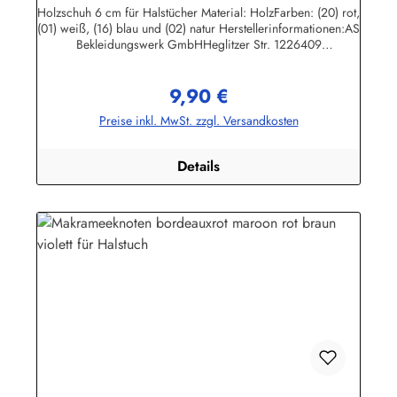
Holzschuh 6 cm für Halstücher Material: HolzFarben: (20) rot,
(01) weiß, (16) blau und (02) natur Herstellerinformationen:AS
Bekleidungswerk GmbHHeglitzer Str. 1226409
Wittmundinfo@modas-bekleidung.de
9,90 €
Regulärer Preis:
Preise inkl. MwSt. zzgl. Versandkosten
Details