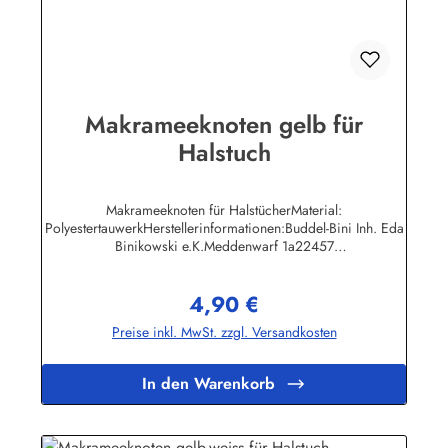
Makrameeknoten gelb für
Halstuch
Makrameeknoten für HalstücherMaterial:
PolyestertauwerkHerstellerinformationen:Buddel-Bini Inh. Eda
Binikowski e.K.Meddenwarf 1a22457
Hamburginfo@buddel.de
4,90 €
Regulärer Preis:
Preise inkl. MwSt. zzgl. Versandkosten
In den Warenkorb