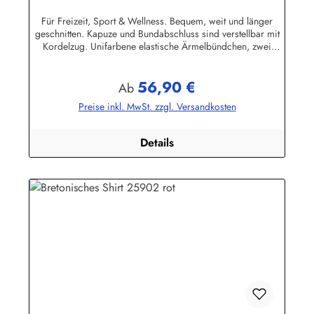
mit Ringelmuster
Für Freizeit, Sport & Wellness. Bequem, weit und länger
geschnitten. Kapuze und Bundabschluss sind verstellbar mit
Kordelzug. Unifarbene elastische Ärmelbündchen, zwei
praktische Seitentaschen. 100% Baumwolle, elastisch gewirkt,
angenehm auf der Haut. (ca. 225
56,90 €
g/m²) Herstellerinformationen:AS Bekleidungswerk
Regulärer Preis:
Ab
GmbHHeglitzer Str. 1226409 Wittmundinfo@modas-
Preise inkl. MwSt. zzgl. Versandkosten
bekleidung.de
Details