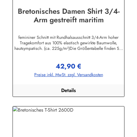
Bretonisches Damen Shirt 3/4-
Arm gestreift maritim
femininer Schnitt mit Rundhalsausschnitt 3/4-Arm hoher
Tragekomfort aus 100% elastisch gewirkte Baumwolle,
hautsympatisch. (ca. 225g/m²)Die Größentabelle finden Sie
unter diesem Link oder bei den Bildern
Herstellerinformationen:AS Bekleidungswerk GmbHHeglitzer
42,90 €
Str. 1226409 Wittmundinfo@modas-bekleidung.de
Regulärer Preis:
Preise inkl. MwSt. zzgl. Versandkosten
Details