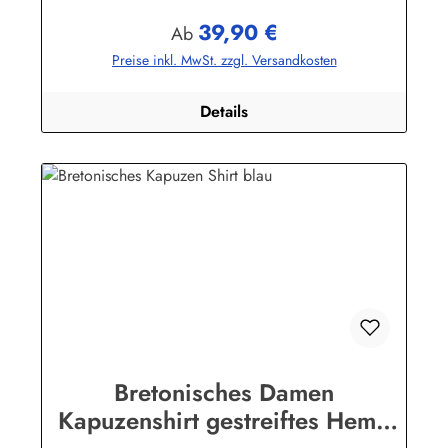
bekleidung.de
39,90 €
Regulärer Preis:
Ab
Preise inkl. MwSt. zzgl. Versandkosten
Details
Bretonisches Damen
Kapuzenshirt gestreiftes Hemd