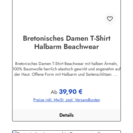
Bretonisches Damen T-Shirt
Halbarm Beachwear
Bretonisches Damen T-Shirt Beachwear mit halben Ärmeln,
100% Baumwolle herrlich elastisch gewirkt und angenehm auf
der Haut. Offene Form mit Halbarm und Seitenschlitzen. Mit
U-Boot Ausschnitt. ca. 225 g/m² Herstellerinformationen:AS
Bekleidungswerk GmbHHeglitzer Str. 1226409
39,90 €
Wittmundinfo@modas-bekleidung.de
Regulärer Preis:
Ab
Preise inkl. MwSt. zzgl. Versandkosten
Details