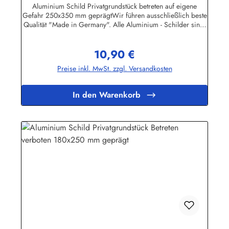
geprägt
Aluminium Schild Privatgrundstück betreten auf eigene
Gefahr 250x350 mm geprägtWir führen ausschließlich beste
Qualität "Made in Germany". Alle Aluminium - Schilder sind,
soweit nicht anders vermerkt, hochwertig geprägt, d.h. die
Buchstaben sind leicht
10,90 €
erhöht.Herstellerinformationen:Heinrich Klar Schilder- und
Regulärer Preis:
Etikettenfabrik GmbH & Co. KGNeuer Weg 12 – 1642111
Preise inkl. MwSt. zzgl. Versandkosten
Wuppertalinfo@schilder-klar.de
In den Warenkorb