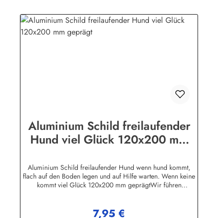
Aluminium Schild freilaufender
Hund viel Glück 120x200 mm
geprägt
Aluminium Schild freilaufender Hund wenn hund kommt,
flach auf den Boden legen und auf Hilfe warten. Wenn keine
kommt viel Glück 120x200 mm geprägtWir führen
ausschließlich beste Qualität "Made in Germany". Alle
Aluminium - Schilder sind, soweit nicht anders vermerkt,
7,95 €
hochwertig geprägt, d.h. die Buchstaben sind leicht
Regulärer Preis: