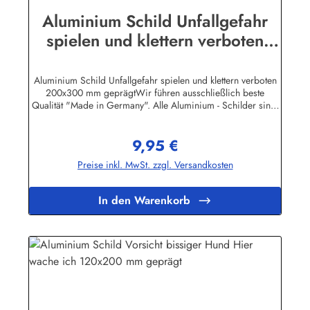
Aluminium Schild Unfallgefahr
spielen und klettern verboten
200x300 mm geprägt
Aluminium Schild Unfallgefahr spielen und klettern verboten
200x300 mm geprägtWir führen ausschließlich beste
Qualität "Made in Germany". Alle Aluminium - Schilder sind,
soweit nicht anders vermerkt, hochwertig geprägt, d.h. die
Buchstaben sind leicht erhöht.Auf einigen
9,95 €
Produktabbildungen sind feine, weisse waagerechte Linien zu
Regulärer Preis:
erkennen. Es handelt sich dabei nur um ein technisches
Preise inkl. MwSt. zzgl. Versandkosten
Problem bei den Bild-Dateien. Auf den Schildern selbst sind
diese Linien natürlich nicht
vorhanden!Herstellerinformationen:Heinrich Klar Schilder-
In den Warenkorb
und Etikettenfabrik GmbH & Co. KGNeuer Weg 12 –
1642111 Wuppertalinfo@schilder-klar.de