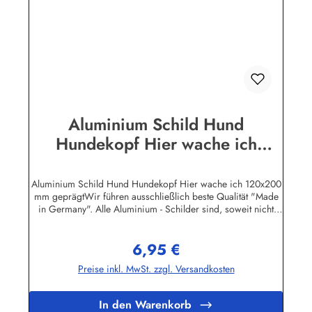
Aluminium Schild Hund
Hundekopf Hier wache ich
120x200 mm geprägt
Aluminium Schild Hund Hundekopf Hier wache ich 120x200
mm geprägtWir führen ausschließlich beste Qualität "Made
in Germany". Alle Aluminium - Schilder sind, soweit nicht
anders vermerkt, hochwertig geprägt, d.h. die Buchstaben
sind leicht erhöht.Herstellerinformationen:Heinrich Klar
6,95 €
Schilder- und Etikettenfabrik GmbH & Co. KGNeuer Weg 12
Regulärer Preis:
– 1642111 Wuppertalinfo@schilder-klar.de
Preise inkl. MwSt. zzgl. Versandkosten
In den Warenkorb