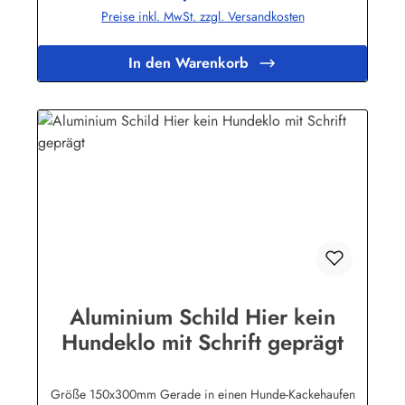
erhöht.Auf einigen Produktabbildungen sind feine, weisse
Preise inkl. MwSt. zzgl. Versandkosten
waagerechte Linien zu erkennen. Es handelt sich dabei nur
um ein technisches Problem bei den Bild-Dateien. Auf den
Schildern selbst sind diese Linien natürlich nicht
In den Warenkorb
vorhanden!Herstellerinformationen:Heinrich Klar Schilder-
und Etikettenfabrik GmbH & Co. KGNeuer Weg 12 –
1642111 Wuppertalinfo@schilder-klar.de
Aluminium Schild Hier kein
Hundeklo mit Schrift geprägt
Größe 150x300mm Gerade in einen Hunde-Kackehaufen