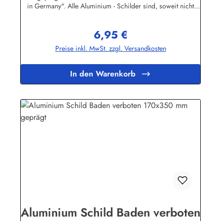
in Germany". Alle Aluminium - Schilder sind, soweit nicht
anders vermerkt, hochwertig geprägt, d.h. die Buchstaben
sind leicht erhöht.Herstellerinformationen:Heinrich Klar
6,95 €
Schilder- und Etikettenfabrik GmbH & Co. KGNeuer Weg 12
Regulärer Preis:
– 1642111 Wuppertalinfo@schilder-klar.de
Preise inkl. MwSt. zzgl. Versandkosten
In den Warenkorb
Aluminium Schild Baden verboten