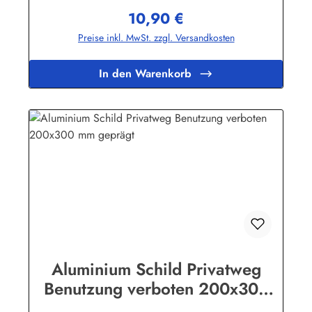
Buchstaben sind leicht
10,90 €
erhöht.Herstellerinformationen:Heinrich Klar Schilder- und
Regulärer Preis:
Etikettenfabrik GmbH & Co. KGNeuer Weg 12 – 1642111
Preise inkl. MwSt. zzgl. Versandkosten
Wuppertalinfo@schilder-klar.de
In den Warenkorb
Aluminium Schild Privatweg
Benutzung verboten 200x300
mm geprägt