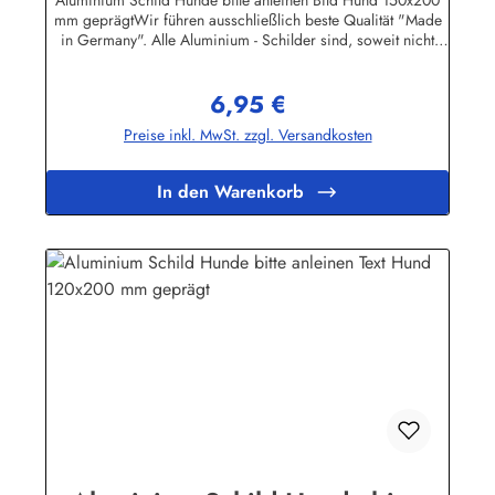
mm geprägtWir führen ausschließlich beste Qualität "Made
in Germany". Alle Aluminium - Schilder sind, soweit nicht
anders vermerkt, hochwertig geprägt, d.h. die Buchstaben
sind leicht erhöht.Herstellerinformationen:Heinrich Klar
6,95 €
Schilder- und Etikettenfabrik GmbH & Co. KGNeuer Weg 12
Regulärer Preis:
– 1642111 Wuppertalinfo@schilder-klar.de
Preise inkl. MwSt. zzgl. Versandkosten
In den Warenkorb