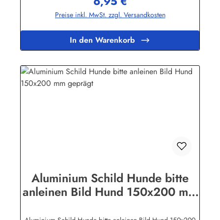
6,95 €
Regulärer Preis:
erkennen. Es handelt sich dabei nur um ein technisches
Preise inkl. MwSt. zzgl. Versandkosten
Problem bei den Bild-Dateien. Auf den Schildern selbst sind
diese Linien natürlich nicht
vorhanden!Herstellerinformationen:Heinrich Klar Schilder-
In den Warenkorb
und Etikettenfabrik GmbH & Co. KGNeuer Weg 12 –
1642111 Wuppertalinfo@schilder-klar.de
Aluminium Schild Hunde bitte
anleinen Bild Hund 150x200 mm
geprägt
Aluminium Schild Hunde bitte anleinen Bild Hund 150x200