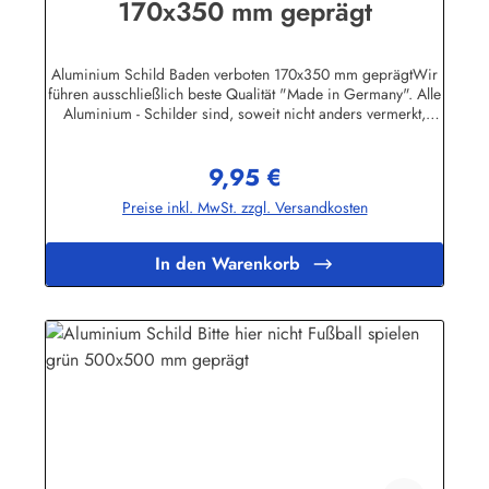
170x350 mm geprägt
Aluminium Schild Baden verboten 170x350 mm geprägtWir
führen ausschließlich beste Qualität "Made in Germany". Alle
Aluminium - Schilder sind, soweit nicht anders vermerkt,
hochwertig geprägt, d.h. die Buchstaben sind leicht
erhöht.Auf einigen Produktabbildungen sind feine, weisse
9,95 €
waagerechte Linien zu erkennen. Es handelt sich dabei nur
Regulärer Preis:
um ein technisches Problem bei den Bild-Dateien. Auf den
Preise inkl. MwSt. zzgl. Versandkosten
Schildern selbst sind diese Linien natürlich nicht
vorhanden!Herstellerinformationen:Heinrich Klar Schilder-
und Etikettenfabrik GmbH & Co. KGNeuer Weg 12 –
In den Warenkorb
1642111 Wuppertalinfo@schilder-klar.de