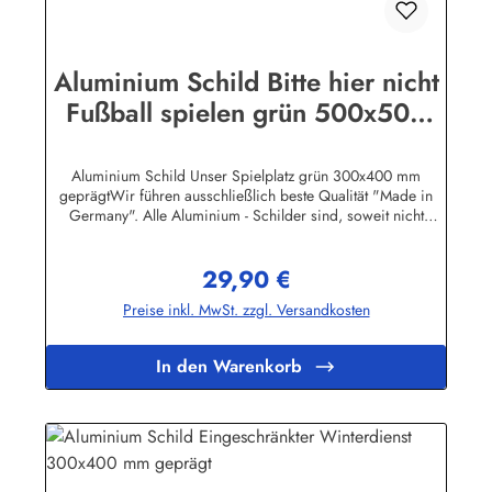
Aluminium Schild Bitte hier nicht
Fußball spielen grün 500x500
mm geprägt
Aluminium Schild Unser Spielplatz grün 300x400 mm
geprägtWir führen ausschließlich beste Qualität "Made in
Germany". Alle Aluminium - Schilder sind, soweit nicht
anders vermerkt, hochwertig geprägt, d.h. die Buchstaben
sind leicht erhöht.Auf einigen Produktabbildungen sind feine,
29,90 €
weisse waagerechte Linien zu erkennen. Es handelt sich
Regulärer Preis:
dabei nur um ein technisches Problem bei den Bild-Dateien.
Preise inkl. MwSt. zzgl. Versandkosten
Auf den Schildern selbst sind diese Linien natürlich nicht
vorhanden!Herstellerinformationen:Heinrich Klar Schilder-
und Etikettenfabrik GmbH & Co. KGNeuer Weg 12 –
In den Warenkorb
1642111 Wuppertalinfo@schilder-klar.de