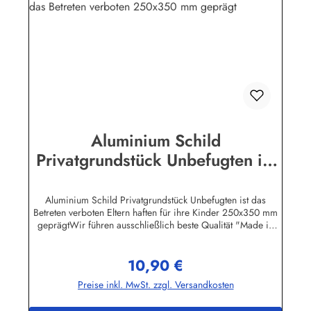
Aluminium Schild
Privatgrundstück Unbefugten ist
das Betreten verboten 250x350
mm geprägt
Aluminium Schild Privatgrundstück Unbefugten ist das
Betreten verboten Eltern haften für ihre Kinder 250x350 mm
geprägtWir führen ausschließlich beste Qualität "Made in
Germany". Alle Aluminium - Schilder sind, soweit nicht
anders vermerkt, hochwertig geprägt, d.h. die Buchstaben
10,90 €
sind leicht erhöht.Herstellerinformationen:Heinrich Klar
Regulärer Preis:
Schilder- und Etikettenfabrik GmbH & Co. KGNeuer Weg 12
Preise inkl. MwSt. zzgl. Versandkosten
– 1642111 Wuppertalinfo@schilder-klar.de