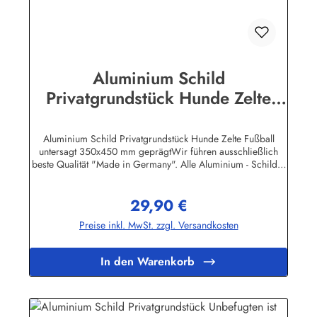
Aluminium Schild
Privatgrundstück Hunde Zelte
Fußball untersagt 350x450 mm
geprägt
Aluminium Schild Privatgrundstück Hunde Zelte Fußball
untersagt 350x450 mm geprägtWir führen ausschließlich
beste Qualität "Made in Germany". Alle Aluminium - Schilder
sind, soweit nicht anders vermerkt, hochwertig geprägt, d.h.
die Buchstaben sind leicht erhöht.Auf einigen
29,90 €
Produktabbildungen sind feine, weisse waagerechte Linien zu
Regulärer Preis:
erkennen. Es handelt sich dabei nur um ein technisches
Preise inkl. MwSt. zzgl. Versandkosten
Problem bei den Bild-Dateien. Auf den Schildern selbst sind
diese Linien natürlich nicht
vorhanden!Herstellerinformationen:Heinrich Klar Schilder-
In den Warenkorb
und Etikettenfabrik GmbH & Co. KGNeuer Weg 12 –
1642111 Wuppertalinfo@schilder-klar.de