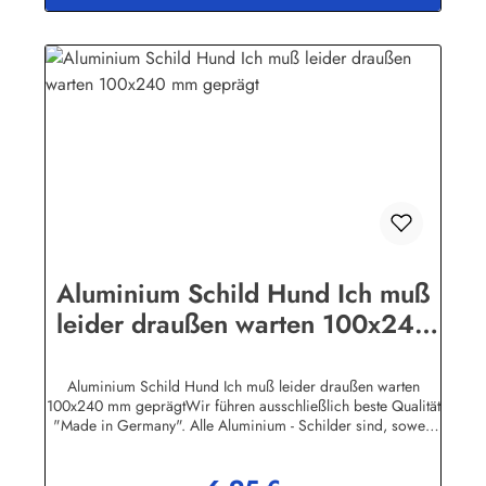
Aluminium Schild Hund Ich muß
leider draußen warten 100x240
mm geprägt
Aluminium Schild Hund Ich muß leider draußen warten
100x240 mm geprägtWir führen ausschließlich beste Qualität
"Made in Germany". Alle Aluminium - Schilder sind, soweit
nicht anders vermerkt, hochwertig geprägt, d.h. die
Buchstaben sind leicht erhöht.Auf einigen
Produktabbildungen sind feine, weisse waagerechte Linien zu