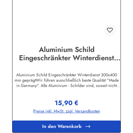
Aluminium Schild
Eingeschränkter Winterdienst
300x400 mm geprägt
Aluminium Schild Eingeschränkter Winterdienst 300x400
mm geprägtWir führen ausschließlich beste Qualität "Made
in Germany". Alle Aluminium - Schilder sind, soweit nicht
anders vermerkt, hochwertig geprägt, d.h. die Buchstaben
sind leicht erhöht.Auf einigen Produktabbildungen sind feine,
15,90 €
weisse waagerechte Linien zu erkennen. Es handelt sich
Regulärer Preis:
dabei nur um ein technisches Problem bei den Bild-Dateien.
Preise inkl. MwSt. zzgl. Versandkosten
Auf den Schildern selbst sind diese Linien natürlich nicht
vorhanden!Herstellerinformationen:Heinrich Klar Schilder-
und Etikettenfabrik GmbH & Co. KGNeuer Weg 12 –
In den Warenkorb
1642111 Wuppertalinfo@schilder-klar.de