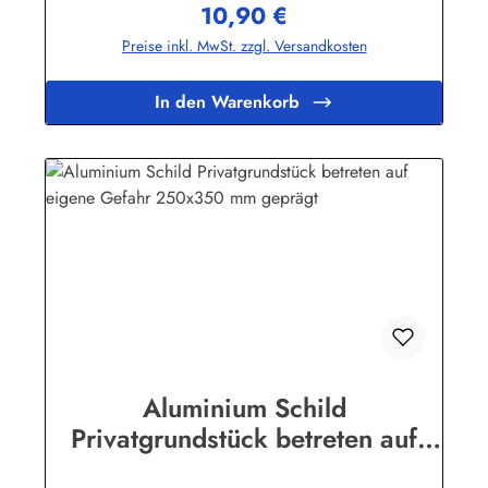
10,90 €
erhöht.Herstellerinformationen:Heinrich Klar Schilder- und
Regulärer Preis:
Etikettenfabrik GmbH & Co. KGNeuer Weg 12 – 1642111
Preise inkl. MwSt. zzgl. Versandkosten
Wuppertalinfo@schilder-klar.de
In den Warenkorb
Aluminium Schild
Privatgrundstück betreten auf
eigene Gefahr 250x350 mm