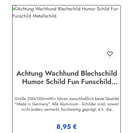
Achtung Wachhund Blechschild
Humor Schild Fun Funschild
Metallschild
Größe 200x150mmWir führen ausschließlich beste Qualität
"Made in Germany". Alle Aluminium - Schilder sind, soweit
nicht anders vermerkt, hochwertig geprägt, d.h. die
Buchstaben sind leicht erhöht.Auf einigen
Produktabbildungen sind feine, weisse waagerechte Linien zu
8,95 €
erkennen. Es handelt sich dabei nur um ein technisches
Regulärer Preis:
Problem bei den Bild-Dateien. Auf den Schildern selbst sind