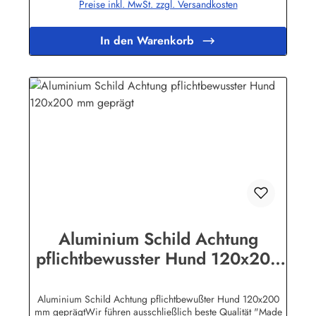
Preise inkl. MwSt. zzgl. Versandkosten
diese Linien natürlich nicht
vorhanden!Herstellerinformationen:Heinrich Klar Schilder-
und Etikettenfabrik GmbH & Co. KGNeuer Weg 12 –
In den Warenkorb
1642111 Wuppertalinfo@schilder-klar.de
Aluminium Schild Achtung
pflichtbewusster Hund 120x200
mm geprägt
Aluminium Schild Achtung pflichtbewußter Hund 120x200
mm geprägtWir führen ausschließlich beste Qualität "Made