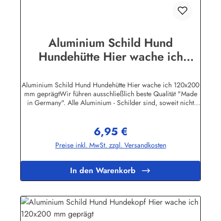
Aluminium Schild Hund
Hundehütte Hier wache ich
120x200 mm geprägt
Aluminium Schild Hund Hundehütte Hier wache ich 120x200
mm geprägtWir führen ausschließlich beste Qualität "Made
in Germany". Alle Aluminium - Schilder sind, soweit nicht
anders vermerkt, hochwertig geprägt, d.h. die Buchstaben
sind leicht erhöht.Herstellerinformationen:Heinrich Klar
6,95 €
Schilder- und Etikettenfabrik GmbH & Co. KGNeuer Weg 12
Regulärer Preis:
– 1642111 Wuppertalinfo@schilder-klar.de
Preise inkl. MwSt. zzgl. Versandkosten
In den Warenkorb