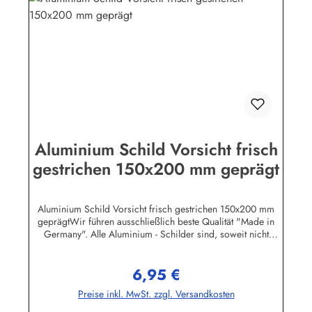
Aluminium Schild Vorsicht frisch
gestrichen 150x200 mm geprägt
Aluminium Schild Vorsicht frisch gestrichen 150x200 mm
geprägtWir führen ausschließlich beste Qualität "Made in
Germany". Alle Aluminium - Schilder sind, soweit nicht
anders vermerkt, hochwertig geprägt, d.h. die Buchstaben
sind leicht erhöht.Auf einigen Produktabbildungen sind feine,
6,95 €
weisse waagerechte Linien zu erkennen. Es handelt sich
Regulärer Preis:
dabei nur um ein technisches Problem bei den Bild-Dateien.
Preise inkl. MwSt. zzgl. Versandkosten
Auf den Schildern selbst sind diese Linien natürlich nicht
vorhanden!Herstellerinformationen:Heinrich Klar Schilder-