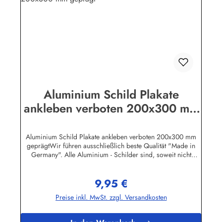
Aluminium Schild Plakate
ankleben verboten 200x300 mm
geprägt
Aluminium Schild Plakate ankleben verboten 200x300 mm
geprägtWir führen ausschließlich beste Qualität "Made in
Germany". Alle Aluminium - Schilder sind, soweit nicht
anders vermerkt, hochwertig geprägt, d.h. die Buchstaben
sind leicht erhöht.Herstellerinformationen:Heinrich Klar
9,95 €
Schilder- und Etikettenfabrik GmbH & Co. KGNeuer Weg 12
Regulärer Preis:
– 1642111 Wuppertalinfo@schilder-klar.de
Preise inkl. MwSt. zzgl. Versandkosten