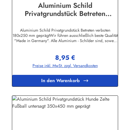
Aluminium Schild
Privatgrundstück Betreten
verboten 180x250 mm geprägt
Aluminium Schild Privatgrundstück Betreten verboten
180x250 mm geprägtWir führen ausschließlich beste Qualität
"Made in Germany". Alle Aluminium - Schilder sind, soweit
nicht anders vermerkt, hochwertig geprägt, d.h. die
Buchstaben sind leicht
8,95 €
erhöht.Herstellerinformationen:Heinrich Klar Schilder- und
Regulärer Preis:
Etikettenfabrik GmbH & Co. KGNeuer Weg 12 – 1642111
Preise inkl. MwSt. zzgl. Versandkosten
Wuppertalinfo@schilder-klar.de
In den Warenkorb