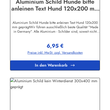
Aluminium Schild Hunde bitte
anleinen Text Hund 120x200 mm
geprägt
Aluminium Schild Hunde bitte anleinen Text Hund 120x200
mm geprägtWir führen ausschließlich beste Qualität "Made
in Germany". Alle Aluminium - Schilder sind, soweit nicht
anders vermerkt, hochwertig geprägt, d.h. die Buchstaben
sind leicht erhöht.Herstellerinformationen:Heinrich Klar
6,95 €
Schilder- und Etikettenfabrik GmbH & Co. KGNeuer Weg 12
Regulärer Preis:
– 1642111 Wuppertalinfo@schilder-klar.de
Preise inkl. MwSt. zzgl. Versandkosten
In den Warenkorb