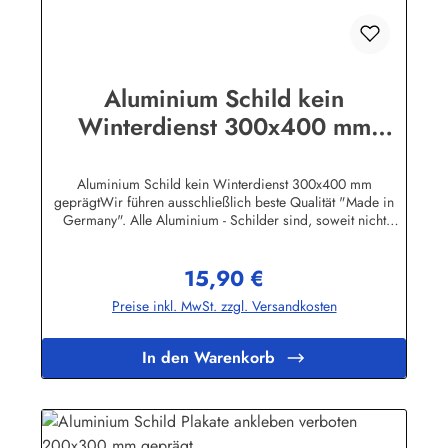
Aluminium Schild kein
Winterdienst 300x400 mm
geprägt
Aluminium Schild kein Winterdienst 300x400 mm
geprägtWir führen ausschließlich beste Qualität "Made in
Germany". Alle Aluminium - Schilder sind, soweit nicht
anders vermerkt, hochwertig geprägt, d.h. die Buchstaben
sind leicht erhöht.Auf einigen Produktabbildungen sind feine,
15,90 €
weisse waagerechte Linien zu erkennen. Es handelt sich
Regulärer Preis:
dabei nur um ein technisches Problem bei den Bild-Dateien.
Preise inkl. MwSt. zzgl. Versandkosten
Auf den Schildern selbst sind diese Linien natürlich nicht
vorhanden!Herstellerinformationen:Heinrich Klar Schilder-
und Etikettenfabrik GmbH & Co. KGNeuer Weg 12 –
In den Warenkorb
1642111 Wuppertalinfo@schilder-klar.de