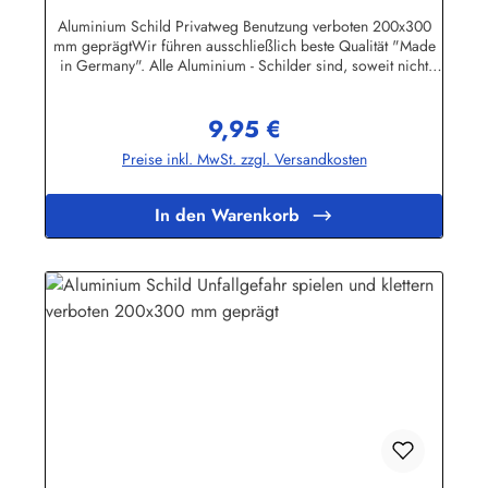
Aluminium Schild Privatweg Benutzung verboten 200x300
mm geprägtWir führen ausschließlich beste Qualität "Made
in Germany". Alle Aluminium - Schilder sind, soweit nicht
anders vermerkt, hochwertig geprägt, d.h. die Buchstaben
sind leicht erhöht. Die Schilder sind auch für den
9,95 €
Aussenbereich geeignet.Herstellerinformationen:Heinrich
Regulärer Preis:
Klar Schilder- und Etikettenfabrik GmbH & Co. KGNeuer Weg
Preise inkl. MwSt. zzgl. Versandkosten
12 – 1642111 Wuppertalinfo@schilder-klar.de
In den Warenkorb