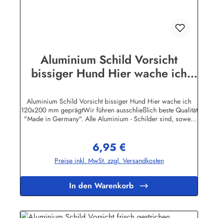
Aluminium Schild Vorsicht
bissiger Hund Hier wache ich
120x200 mm geprägt
Aluminium Schild Vorsicht bissiger Hund Hier wache ich
120x200 mm geprägtWir führen ausschließlich beste Qualität
"Made in Germany". Alle Aluminium - Schilder sind, soweit
nicht anders vermerkt, hochwertig geprägt, d.h. die
Buchstaben sind leicht
6,95 €
erhöht.Herstellerinformationen:Heinrich Klar Schilder- und
Regulärer Preis:
Etikettenfabrik GmbH & Co. KGNeuer Weg 12 – 1642111
Preise inkl. MwSt. zzgl. Versandkosten
Wuppertalinfo@schilder-klar.de
In den Warenkorb