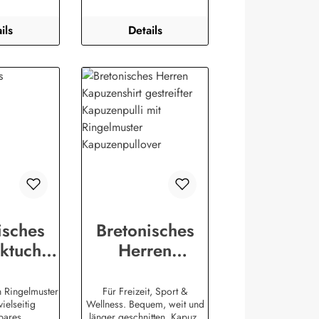
gewirkt, angenehm auf der
Haut. (ca. 225
ils
Details
g/m²) Herstellerinformationen
:AS Bekleidungswerk
GmbHHeglitzer Str. 1226409
Wittmundinfo@modas-
bekleidung.de
isches
Bretonisches
ktuch
Herren
tuch
Kapuzenshirt
eift
gestreifter
n Ringelmuster
Für Freizeit, Sport &
ielseitig
Wellness. Bequem, weit und
muster
Kapuzenpulli
zbares
länger geschnitten. Kapuze