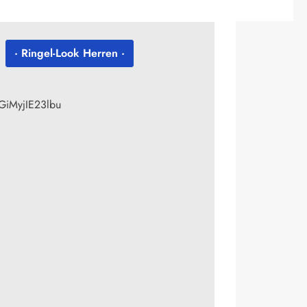
· Ringel-Look Herren ·