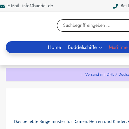
E-Mail: info@buddel.de
Bei F
en
Zur Suche springen
Home
Buddelschiffe
Maritime
→ Versand mit DHL / Deuts
Das beliebte Ringelmuster für Damen, Herren und Kinder.