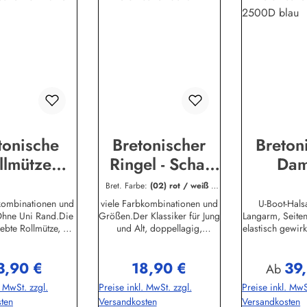
tonische
Bretonischer
Breton
llmütze
Ringel - Schal
Da
assisch
gestreift
Fisch
Bret. Farbe:
(02) rot / weiß
|
Größe Schal:
20 x 160 cm
streift
verschiedene
Lan
bkombinationen und
viele Farbkombinationen und
U-Boot-Halsa
hne Uni Rand.Die
Größen.Der Klassiker für Jung
Langarm, Seite
Größen
gestr
liebte Rollmütze, die
und Alt, doppellagig,
elastisch gewir
Outfit passt,innen
beidseitig geringelt,100%
hautsympatischH
ßen geringelt,
elastisch gewirkte Baumwolle,
mation
3,90 €
18,90 €
39
agig aus 100%
angenehm zu tragen.(ca. 225
Bekleidu
gulärer Preis:
Regulärer Preis:
Reguläre
Ab
ewirkter Baumwolle,
g/m²) Passend zu allen
GmbHHeglitzer
. MwSt. zzgl.
Preise inkl. MwSt. zzgl.
Preise inkl. MwS
neter UV-Schutz, in
Ringelmuster - Hemden.
Wittmundin
ten
Versandkosten
Versandkosten
tonischen Farben
Herstellerinformationen:AS
bekleid