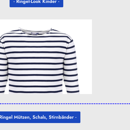
· Ringel-Look Kinder ·
 Ringel Mützen, Schals, Stirnbänder ·