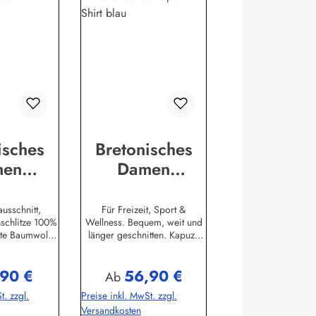
isches
Bretonisches
men
Damen
erhemd
Kapuzenshirt
garm
gestreiftes
usschnitt,
Für Freizeit, Sport &
nschlitze 100%
Wellness. Bequem, weit und
eift
Hemd mit
kte Baumwolle,
länger geschnitten. Kapuze
Ringelmuster
erstellerinfor
und Bundabschluss sind
en:AS
verstellbar mit Kordelzug.
,90 €
56,90 €
ngswerk
Unifarbene elastische
r Preis:
Regulärer Preis:
Ab
 Str. 1226409
Ärmelbündchen, zwei
t. zzgl.
Preise inkl. MwSt. zzgl.
fo@modas-
praktische Seitentaschen.
Versandkosten
ung.de
100% Baumwolle, elastisch