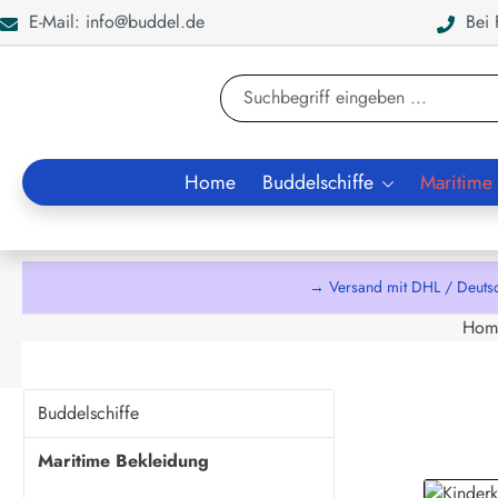
E-Mail: info@buddel.de
Bei F
en
Zur Suche springen
Home
Buddelschiffe
Maritime
→ Versand mit DHL / Deuts
Hom
Buddelschiffe
Maritime Bekleidung