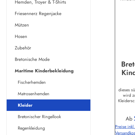
Hemden, Troyer & T-Shirts
Friesennerz Regenjacke
Mützen
Hosen
Zubehör
Bretonische Mode
Bret
Kin
Maritime Kinderbekleidung
ge
Fischerhemden
Kin
dieses s
Matrosenhemden
wird z
vers
Kleidersc
Fa
Kleider
fällt 
elast
G
Bretonischer Ringellook
Baumwolle
Regu
Ab
Haut zu 
Preise inkl
g/m²)Herst
Regenkleidung
Versandkos
AS Be