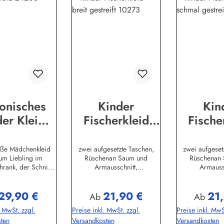
onisches
Kinder
Kin
der Kleid
Fischerkleid
Fische
streift
Basic breit
Basic 
derkleid
gestreift
gestr
üße Mädchenkleid
zwei aufgesetzte Taschen,
zwei aufgeset
um Liebling im
Rüschenan Saum und
Rüschenan
chiedene
verschiedene
versch
hrank, der Schnitt
Armausschnitt,
Armauss
rben &
Größen
Grö
bequem aus100%
hintengeknöpft, 100%
hintengekn
isch gewirkter
Baumwolle, buntgewebt.(ca.
Baumwolle, bu
rößen
29,90 €
21,90 €
21
, angenehmauf der
190
19
lärer Preis:
Regulärer Preis:
Reguläre
Ab
Ab
tragen. (ca. 225
g/m²)Herstellerinformationen:
g/m²)Hersteller
. MwSt. zzgl.
Preise inkl. MwSt. zzgl.
Preise inkl. MwS
ellerinformationen:
AS Bekleidungswerk
AS Beklei
ten
Versandkosten
Versandkosten
kleidungswerk
GmbHHeglitzer Str. 1226409
GmbHHeglitzer