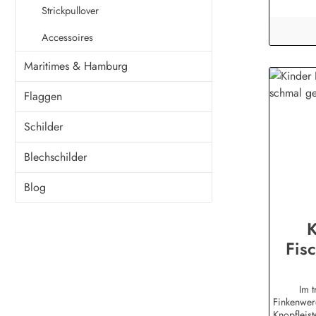
GmbHHegli
Strickpullover
Wittmu
be
Accessoires
Maritimes & Hamburg
Flaggen
Schilder
Blechschilder
Blog
K
Fis
schma
Fink
Im t
Finkenwerd
Knopfleist