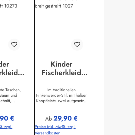
der
Kinder
rkleid
Fischerkleid
schmal
breitgestreift
eift
Finkenwerder
zte Taschen,
Im traditionellen
 Saum und
Finkenwerder-Stil, mit halber
iedene
Stil
chnitt,
Knopfleiste, zwei aufgesetzte
ßen
Kinderkleidung
öpft, 100%
Taschen, geraffte Taille, leicht
ntgewebt.(ca.
gerundeter Saum, 100%
Kinderkleid
,90 €
29,90 €
0
Baumwolle, durchgewebt.
r Preis:
Regulärer Preis:
Ab
informationen:
(ca. 190
t. zzgl.
Preise inkl. MwSt. zzgl.
dungswerk
g/m²)Herstellerinformationen:
Versandkosten
 Str. 1226409
AS Bekleidungswerk