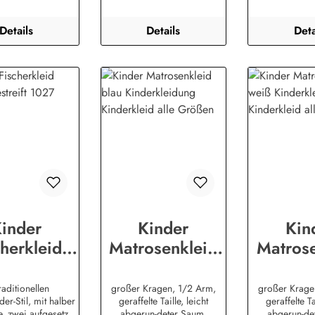
tzer Str. 1226409
Wittmundinfo@modas-
Wittmundin
ndinfo@modas-
bekleidung.de
bekleid
Details
Details
Deta
kleidung.de
inder
Kinder
Kin
cherkleid
Matrosenkleid
Matrose
lgestreift
blau
we
enwerder
Kinderkleidung
Kinderk
raditionellen
großer Kragen, 1/2 Arm,
großer Krage
er-Stil, mit halber
geraffelte Taille, leicht
geraffelte Ta
Stil
Kinderkleid alle
Kinderkl
e, zwei aufgesetzte
abgerun-deter Saum,
abgerun-de