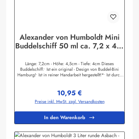
Alexander von Humboldt Mini
Buddelschiff 50 ml ca. 7,2 x 4,5
cm Flaschenschiff
Länge: 7,2cm - Höhe: 4,5cm - Tiefe: 4cm Dieses
Buddelschiff:• Ist ein original - Design von Buddel-Bini
Hamburg!• Ist in reiner Handarbeit hergestellt!*• Ist durch
den Flaschenhals in filigraner Haartechnik eingesetzt
worden!• Hat einen Ständer aus Massivholz. Der
10,95 €
Schiffsname ist auf dem Goldpapier - Schild gedruckt.• Ist
Regulärer Preis:
mit echtem Siegellack und original Buddel-Bini Stempel
Preise inkl. MwSt. zzgl. Versandkosten
(Petschaft) versiegelt, kein Plastik!• Hat einen
handgegossenen und handbemalten Schiffsrumpf, kein
Spritzguss!• Die Masten und Rundhölzer sind aus Palmblatt-
In den Warenkorb
Rippen handgeschnitzt, kein Plastik!• Ist in einer original
Glasflasche eingebaut!• Hat einen Flaschen-Ozean aus
gefärbtem Fensterkitt, von Hand mit Spezialwerkzeugen
modelliert!• Ist auch in größeren Stückzahlen