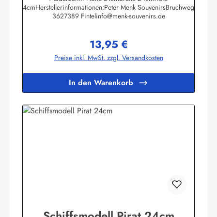
4cmHerstellerinformationen:Peter Menk SouvenirsBruchweg
3627389 Fintelinfo@menk-souvenirs.de
13,95 €
Regulärer Preis:
Preise inkl. MwSt. zzgl. Versandkosten
In den Warenkorb
Schiffsmodell Pirat 24cm