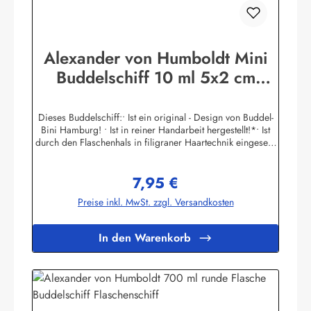
Alexander von Humboldt Mini
Buddelschiff 10 ml 5x2 cm
Flaschenschiff
Dieses Buddelschiff:• Ist ein original - Design von Buddel-
Bini Hamburg! • Ist in reiner Handarbeit hergestellt!*• Ist
durch den Flaschenhals in filigraner Haartechnik eingesetzt
worden! • Hat einen Ständer aus Massivholz. Der
Schiffsname ist auf dem Goldpapier - Schild gedruckt. • Ist
7,95 €
mit echtem Siegellack und original Buddel-Bini Stempel
Regulärer Preis:
(Petschaft) versiegelt, kein Plastik! • Hat einen
Preise inkl. MwSt. zzgl. Versandkosten
handgegossenen und handbemalten Schiffsrumpf, kein
Spritzguss! • Die Masten und Rundhölzer sind aus Palmblatt-
Rippen handgeschnitzt, kein Plastik! • Ist in einer original
In den Warenkorb
Glasflasche eingebaut!• Hat einen Flaschen-Ozean aus
gefärbtem Fensterkitt, von Hand mit Spezialwerkzeugen
modelliert!• Ist auch in größeren Stückzahlen
(Werbegeschenke etc.) mit Mengenrabatt lieferbar! •
Individuelle Änderungen von Namens - Schild nach Wunsch
kurzfristig gegen Aufpreis möglich! • Mengenrabatte und