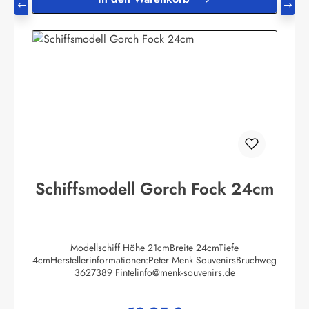
Schiffsmodell Gorch Fock 24cm
Modellschiff Höhe 21cmBreite 24cmTiefe
4cmHerstellerinformationen:Peter Menk SouvenirsBruchweg
3627389 Fintelinfo@menk-souvenirs.de