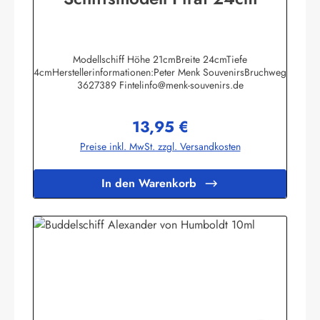
Modellschiff Höhe 21cmBreite 24cmTiefe
4cmHerstellerinformationen:Peter Menk SouvenirsBruchweg
3627389 Fintelinfo@menk-souvenirs.de
13,95 €
Regulärer Preis:
Preise inkl. MwSt. zzgl. Versandkosten
In den Warenkorb