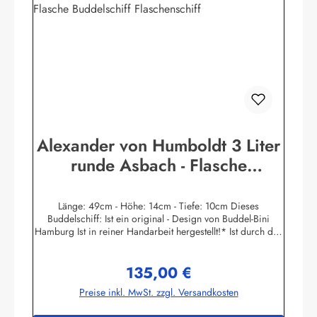
(Werbegeschenke etc.) mit Mengenrabatt lieferbar!•
Individuelle Änderungen von Namens - Schild nach Wunsch
kurzfristig gegen Aufpreis möglich!• Mengenrabatte und
weitere Informationen auf
Anfrage!Herstellerinformationen:Buddel-Bini Inh. Eda
Binikowski e.K.Meddenwarf 1a22457
Hamburginfo@buddel.de
Alexander von Humboldt 3 Liter
runde Asbach - Flasche
Buddelschiff Flaschenschiff
Länge: 49cm - Höhe: 14cm - Tiefe: 10cm Dieses
Buddelschiff: Ist ein original - Design von Buddel-Bini
Hamburg Ist in reiner Handarbeit hergestellt!* Ist durch den
Flaschenhals in traditioneller Zugtechnik eingesetzt worden!
Hat einen Ständer aus Massivholz mit handgravierten
135,00 €
Messingschild! Ist mit echtem Siegellack und original
Regulärer Preis:
Buddel-Bini Stempel (Petschaft) versiegelt, kein Plastik! Hat
Preise inkl. MwSt. zzgl. Versandkosten
echte Stoffsegel, kein Papier! Hat einen handgegossenen
und handbemalten Schiffsrumpf, kein Spritzguss! Die