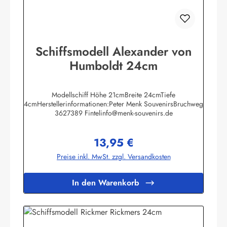
Schiffsmodell Alexander von
Humboldt 24cm
Modellschiff Höhe 21cmBreite 24cmTiefe
4cmHerstellerinformationen:Peter Menk SouvenirsBruchweg
3627389 Fintelinfo@menk-souvenirs.de
13,95 €
Regulärer Preis:
Preise inkl. MwSt. zzgl. Versandkosten
In den Warenkorb