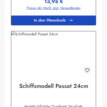
13,95 €
Regulärer Preis:
Preise inkl. MwSt. zzgl. Versandkosten
In den Warenkorb
Schiffsmodell Passat 24cm
Modellschiff Höhe 21cmBreite 24cmTiefe