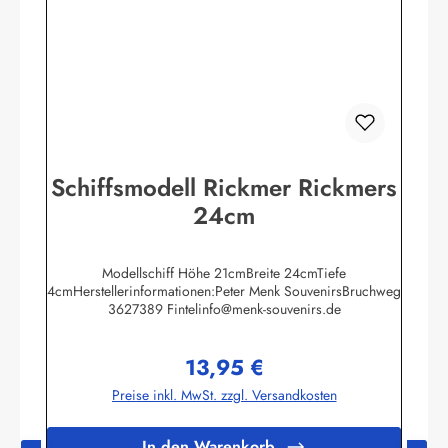
Schiffsmodell Rickmer Rickmers
24cm
Modellschiff Höhe 21cmBreite 24cmTiefe
4cmHerstellerinformationen:Peter Menk SouvenirsBruchweg
3627389 Fintelinfo@menk-souvenirs.de
13,95 €
Regulärer Preis:
Preise inkl. MwSt. zzgl. Versandkosten
In den Warenkorb