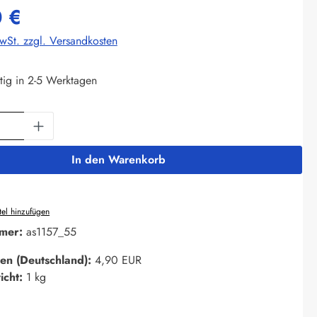
 €
MwSt. zzgl. Versandkosten
tig in 2-5 Werktagen
Anzahl: Gib den gewünschten Wert ein oder 
In den Warenkorb
el hinzufügen
mer:
as1157_55
en (Deutschland):
4,90 EUR
icht:
1 kg