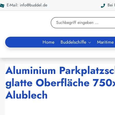
E-Mail: info@buddel.de
Bei F
en
Zur Suche springen
Home
Buddelschiffe
Maritime
Aluminium Parkplatzsc
glatte Oberfläche 7
Alublech