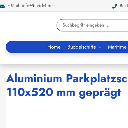
E-Mail: info@buddel.de
Bei F
en
Zur Suche springen
Home
Buddelschiffe
Maritime
Aluminium Parkplatzsc
110x520 mm geprägt
Bildergalerie überspringen