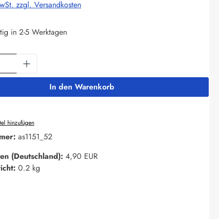
MwSt. zzgl. Versandkosten
tig in 2-5 Werktagen
Anzahl: Gib den gewünschten Wert ein oder 
In den Warenkorb
el hinzufügen
mer:
as1151_52
en (Deutschland):
4,90 EUR
icht:
0.2 kg