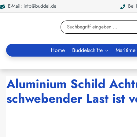
E-Mail: info@buddel.de
Bei F
en
Zur Suche springen
Home
Buddelschiffe
Maritime
Aluminium Schild Acht
schwebender Last ist
Bildergalerie überspringen