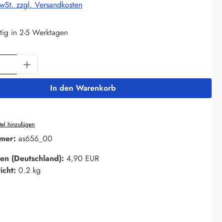
MwSt. zzgl. Versandkosten
tig in 2-5 Werktagen
Anzahl: Gib den gewünschten Wert ein oder 
In den Warenkorb
el hinzufügen
mer:
as656_00
en (Deutschland):
4,90 EUR
icht:
0.2 kg