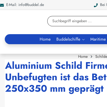
E-Mail: info@buddel.de
Bei F
en
Zur Suche springen
Home
Buddelschiffe
Maritime
Home
Schilde
Aluminium Schild Fir
Unbefugten ist das Be
250x350 mm geprägt