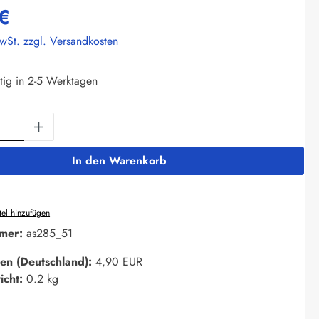
€
MwSt. zzgl. Versandkosten
tig in 2-5 Werktagen
Anzahl: Gib den gewünschten Wert ein oder 
In den Warenkorb
el hinzufügen
mer:
as285_51
en (Deutschland):
4,90 EUR
icht:
0.2 kg