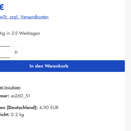
€
MwSt. zzgl. Versandkosten
tig in 2-5 Werktagen
Anzahl: Gib den gewünschten Wert ein oder 
In den Warenkorb
el hinzufügen
mer:
as260_51
en (Deutschland):
4,90 EUR
icht:
0.2 kg