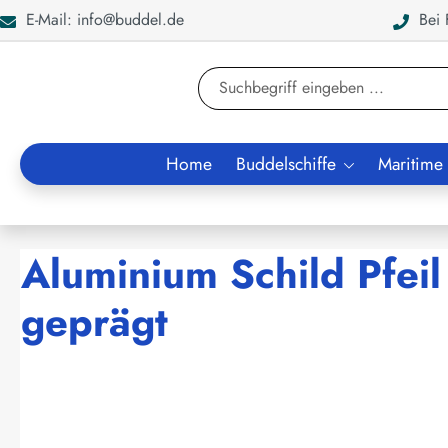
E-Mail: info@buddel.de
Bei F
en
Zur Suche springen
Home
Buddelschiffe
Maritime
Aluminium Schild Pfei
geprägt
Bildergalerie überspringen