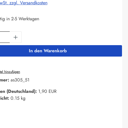
MwSt. zzgl. Versandkosten
tig in 2-5 Werktagen
Anzahl: Gib den gewünschten Wert ein oder 
In den Warenkorb
el hinzufügen
mer:
as305_51
en (Deutschland):
1,90 EUR
icht:
0.15 kg