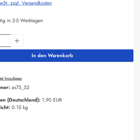
MwSt. zzgl. Versandkosten
tig in 2-5 Werktagen
Anzahl: Gib den gewünschten Wert ein oder 
In den Warenkorb
el hinzufügen
mer:
as75_52
en (Deutschland):
1,90 EUR
icht:
0.15 kg