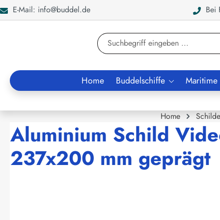
E-Mail: info@buddel.de
Bei F
en
Zur Suche springen
Home
Buddelschiffe
Maritime
Home
Schilde
Aluminium Schild Vid
237x200 mm geprägt
Bildergalerie überspringen