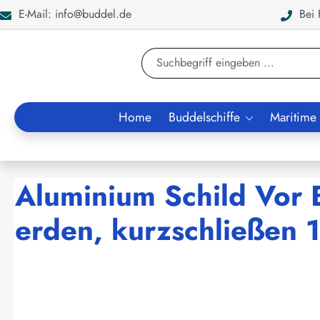
E-Mail: info@buddel.de
Bei F
en
Zur Suche springen
Home
Buddelschiffe
Maritime
Aluminium Schild Vor 
erden, kurzschließen
Bildergalerie überspringen