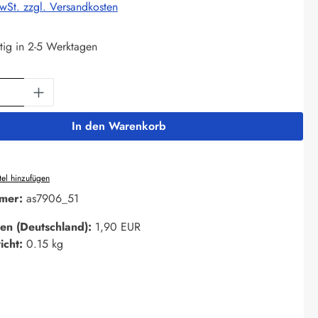
MwSt. zzgl. Versandkosten
tig in 2-5 Werktagen
Anzahl: Gib den gewünschten Wert ein oder 
In den Warenkorb
el hinzufügen
mer:
as7906_51
en (Deutschland):
1,90 EUR
icht:
0.15 kg