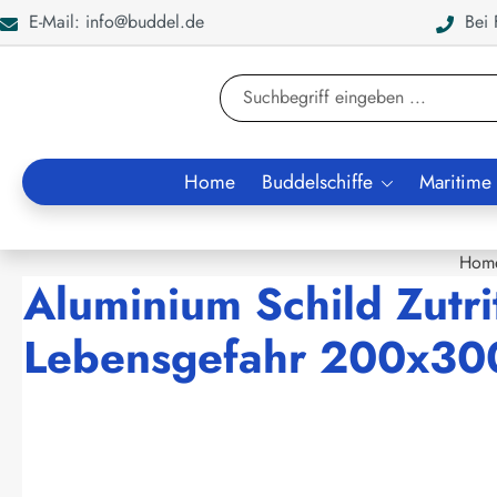
E-Mail: info@buddel.de
Bei F
en
Zur Suche springen
Home
Buddelschiffe
Maritime
Hom
Aluminium Schild Zutri
Lebensgefahr 200x30
Bildergalerie überspringen