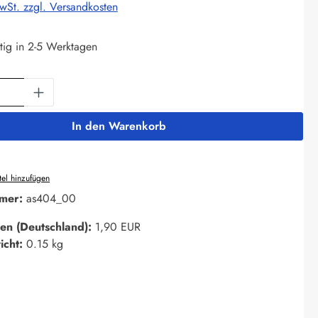
MwSt. zzgl. Versandkosten
tig in 2-5 Werktagen
Anzahl: Gib den gewünschten Wert ein oder 
In den Warenkorb
el hinzufügen
mer:
as404_00
en (Deutschland):
1,90 EUR
icht:
0.15 kg