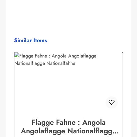
Produktgalerie überspringen
Similar Items
Flagge Fahne : Angola
Angolaflagge Nationalflagge