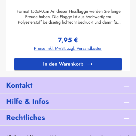
Nationalfahne
Format 150x90cm An dieser Hissflagge werden Sie lange
Freude haben. Die Flagge ist aus hochwertigem
Polyesterstoff beidseitig lichtecht bedruckt und damit für
Innen und Aussen geeignet. Die Fahne ist 2-fach umnäht. Im
Besatzband sind zwei stabile messingfarbene Metallösen
7,95 €
zur Befestigung am Flaggenmast eingearbeitet. Die Flagge
Regulärer Preis:
hält deshalb auch mittlere Windgeschwindigkeiten aus. Ab
Preise inkl. MwSt. zzgl. Versandkosten
ca. 80 km/h sollte die Fahne jedoch eingeholt werden.Die
Flagge kann mit 30 Grad gewaschen und mit niedriger
Temperatur gebügelt werden. Wir führen eine große
In den Warenkorb
Auswahl an Länder- und Sonderflaggen, XXL-Flaggen,
Bootsflaggen und
TischflaggenHerstellerinformationen:Fahnen-Shop - Axel
BachKirchbergstr. 238444 Wolfsburgshop@fahnen.info
Kontakt
Hilfe & Infos
Rechtliches