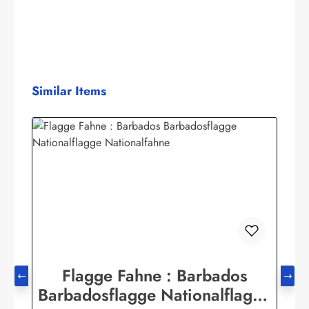
Produktgalerie überspringen
Similar Items
Flagge Fahne : Barbados
Barbadosflagge Nationalflagge