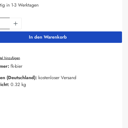
tig in 1-3 Werktagen
Anzahl: Gib den gewünschten Wert ein oder 
In den Warenkorb
el hinzufügen
mer:
fk-bier
en (Deutschland):
kostenloser Versand
icht:
0.32 kg