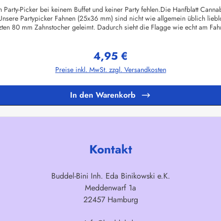
 Party-Picker bei keinem Buffet und keiner Party fehlen.Die Hanfblatt Canna
nsere Partypicker Fahnen (25x36 mm) sind nicht wie allgemein üblich lie
zten 80 mm Zahnstocher geleimt. Dadurch sieht die Flagge wie echt am Fahne
fsetdruck auf 70 Gramm Glanzpapier hergestellt - Sonderanfertigungen sind
chen Hygienestandard. Vor dem Verpacken werden die Deko-Picker selbstverst
4,95 €
ybeutel verpackt.Herstellerinformationen:Buddel-Bini Inh. Eda Binikowski
Regulärer Preis:
Preise inkl. MwSt. zzgl. Versandkosten
In den Warenkorb
Kontakt
Buddel-Bini Inh. Eda Binikowski e.K.
Meddenwarf 1a
22457 Hamburg