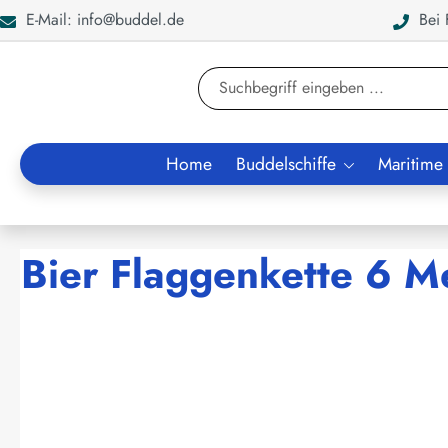
E-Mail: info@buddel.de
Bei F
en
Zur Suche springen
Home
Buddelschiffe
Maritime
Bier Flaggenkette 6 M
Bildergalerie überspringen