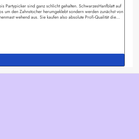
bis Partypicker sind ganz schlicht gehalten. SchwarzesHanfblatt auf
blos um den Zahnstocher herumgeklebt sondern werden zunächst von
nmast wehend aus. Sie kaufen also absolute Profi-Qualität die
 ab bereits 1.000 Stück pro Motiv möglich (20 Beutel). Obwohl in
ändlich sterilisiert und können als Fingerfood-Picker eingesetzt
 e.K.Meddenwarf 1a22457 Hamburginfo@buddel.de