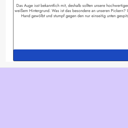
Das Auge isst bekanntlich mit, deshalb sollten unsere hochwertigen
weißem Hintergrund. Was ist das besondere an unseren Pickern? U
Hand gewölbt und stumpf gegen den nur einseitig unten gespit
ihresgleichen sucht! Die Standardmotive sind im hochwertigem Of
reiner Handarbeit hergestellt garantieren wir einen höchstmögli
werden. Die Picker werden zu 50 Stück in Pol