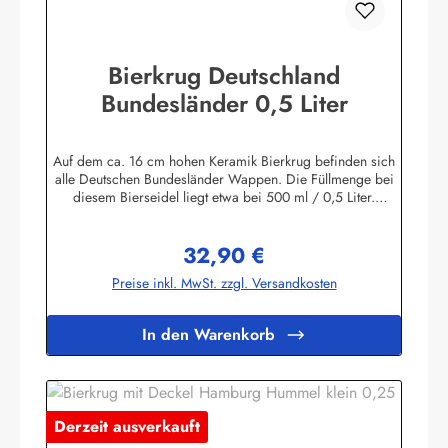
Bierkrug Deutschland
Bundesländer 0,5 Liter
Auf dem ca. 16 cm hohen Keramik Bierkrug befinden sich
alle Deutschen Bundesländer Wappen. Die Füllmenge bei
diesem Bierseidel liegt etwa bei 500 ml / 0,5 Liter.
Der Bierkrug ohne Deckel ist ein klassisches Mitbringsel /
Souvenir aus Hamburg, Deustchland und ist besonders
32,90 €
beliebt bei Ausländischen Geschäftspartnern oder als
Regulärer Preis:
Gastgeschenk in den USA.Natürlich erfreuen sich auch
Preise inkl. MwSt. zzgl. Versandkosten
hierzulande Sammler & Beschenkte an einen schönen
hanseatischen Humpen.Herstellerinformationen:Peter Menk
SouvenirsBruchweg 3627389 Fintelinfo@menk-souvenirs.de
In den Warenkorb
Derzeit ausverkauft