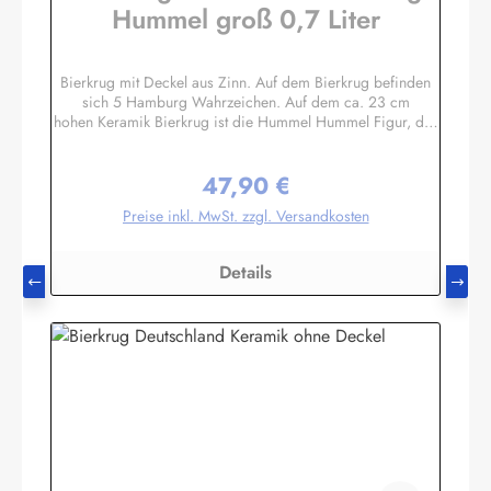
Hummel groß 0,7 Liter
Bierkrug mit Deckel aus Zinn. Auf dem Bierkrug befinden
sich 5 Hamburg Wahrzeichen. Auf dem ca. 23 cm
hohen Keramik Bierkrug ist die Hummel Hummel Figur, das
Rathaus, die Rickmer Rickmers, die Landungsbrücken und
der Michel abgebildet. Die Füllmenge bei diesem
47,90 €
Bierseidel liegt etwa bei 700 ml / 0,7 Liter. Der Bierkrug
Regulärer Preis:
mit Deckel ist ein klassisches Mitbringsel / Souvenir aus
Preise inkl. MwSt. zzgl. Versandkosten
Hamburg, Deustchland und ist besonders beliebt bei
Ausländischen Geschäftspartnern oder als Gastgeschenk in
den USA.Natürlich erfreuen sich auch hierzulande Sammler
Details
& Beschenkte an einen schönen hanseatischen
Humpen.Herstellerinformationen:Peter Menk
SouvenirsBruchweg 3627389 Fintelinfo@menk-souvenirs.de