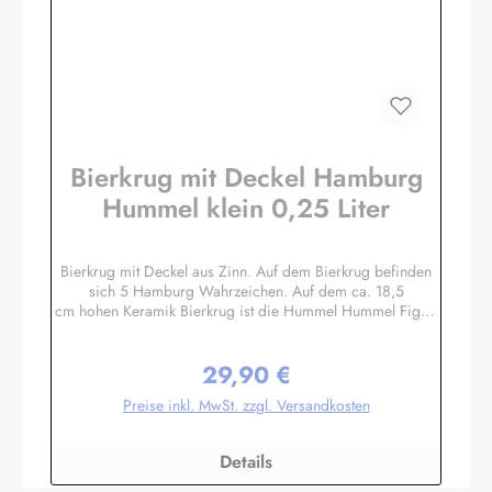
Bierkrug mit Deckel Hamburg
Hummel klein 0,25 Liter
Bierkrug mit Deckel aus Zinn. Auf dem Bierkrug befinden
sich 5 Hamburg Wahrzeichen. Auf dem ca. 18,5
cm hohen Keramik Bierkrug ist die Hummel Hummel Figur,
das Rathaus, die Rickmer Rickmers, die Landungsbrücken
und der Michel abgebildet. Die Füllmenge bei diesem
29,90 €
Bierseidel liegt etwa bei 250 ml / 0,25 Liter. Der Bierkrug
Regulärer Preis:
mit Deckel ist ein klassisches Mitbringsel / Souvenir aus
Preise inkl. MwSt. zzgl. Versandkosten
Hamburg, Deustchland und ist besonders beliebt bei
Ausländischen Geschäftspartnern oder als Gastgeschenk in
den USA.Natürlich erfreuen sich auch hierzulande Sammler
Details
& Beschenkte an einen schönen hanseatischen
Humpen.Herstellerinformationen:Peter Menk