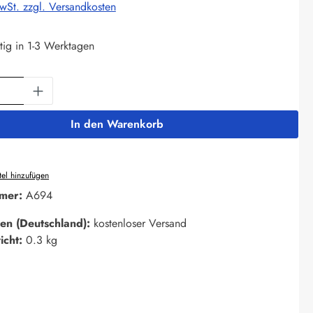
MwSt. zzgl. Versandkosten
tig in 1-3 Werktagen
Anzahl: Gib den gewünschten Wert ein oder 
In den Warenkorb
el hinzufügen
mer:
A694
en (Deutschland):
kostenloser Versand
icht:
0.3 kg