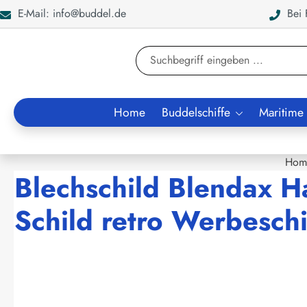
E-Mail: info@buddel.de
Bei F
en
Zur Suche springen
Home
Buddelschiffe
Maritime
Hom
Blechschild Blendax 
Schild retro Werbeschi
Bildergalerie überspringen