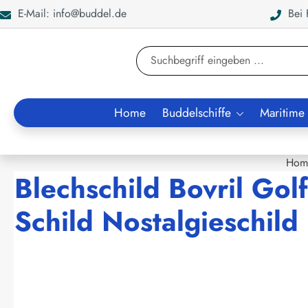
E-Mail: info@buddel.de
Bei F
en
Zur Suche springen
Home
Buddelschiffe
Maritime
Hom
Blechschild Bovril Golf
Schild Nostalgieschild
Bildergalerie überspringen