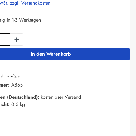
MwSt. zzgl. Versandkosten
tig in 1-3 Werktagen
Anzahl: Gib den gewünschten Wert ein oder 
In den Warenkorb
el hinzufügen
mer:
A865
en (Deutschland):
kostenloser Versand
icht:
0.3 kg