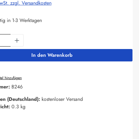
MwSt. zzgl. Versandkosten
tig in 1-3 Werktagen
Anzahl: Gib den gewünschten Wert ein oder 
In den Warenkorb
el hinzufügen
mer:
B246
en (Deutschland):
kostenloser Versand
icht:
0.3 kg