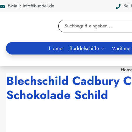
E-Mail: info@buddel.de
Bei F
en
Zur Suche springen
Home
Buddelschiffe
Maritime
Hom
Blechschild Cadbury
Schokolade Schild
Bildergalerie überspringen