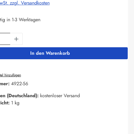
MwSt. zzgl. Versandkosten
tig in 1-3 Werktagen
Anzahl: Gib den gewünschten Wert ein oder 
In den Warenkorb
el hinzufügen
mer:
4922-56
en (Deutschland):
kostenloser Versand
icht:
1 kg