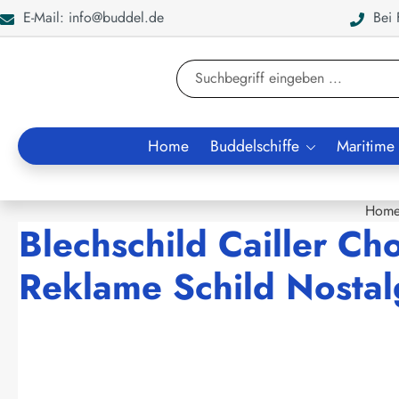
E-Mail: info@buddel.de
Bei F
en
Zur Suche springen
Home
Buddelschiffe
Maritime
Hom
Blechschild Cailler Ch
Reklame Schild Nostal
Bildergalerie überspringen