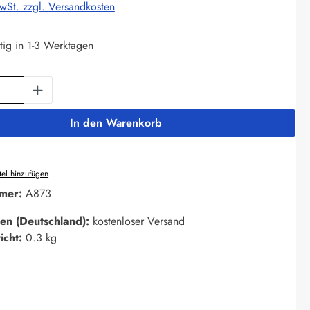
MwSt. zzgl. Versandkosten
tig in 1-3 Werktagen
Anzahl: Gib den gewünschten Wert ein oder 
In den Warenkorb
el hinzufügen
mer:
A873
en (Deutschland):
kostenloser Versand
icht:
0.3 kg