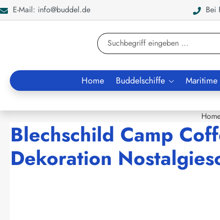
E-Mail: info@buddel.de
Bei F
en
Zur Suche springen
Home
Buddelschiffe
Maritime
Hom
Blechschild Camp Coff
Dekoration Nostalgies
Bildergalerie überspringen