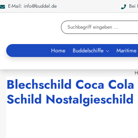
E-Mail: info@buddel.de
Bei F
en
Zur Suche springen
Home
Buddelschiffe
Maritime
H
Blechschild Coca Cola
Schild Nostalgieschild
Bildergalerie überspringen