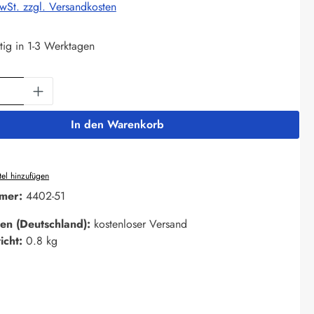
MwSt. zzgl. Versandkosten
tig in 1-3 Werktagen
Anzahl: Gib den gewünschten Wert ein oder 
In den Warenkorb
el hinzufügen
mer:
4402-51
en (Deutschland):
kostenloser Versand
icht:
0.8 kg