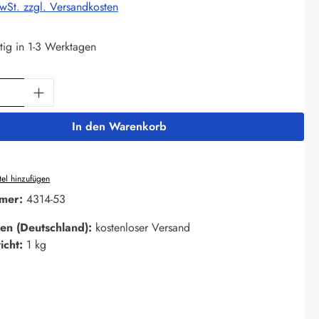
MwSt. zzgl. Versandkosten
tig in 1-3 Werktagen
Anzahl: Gib den gewünschten Wert ein oder 
In den Warenkorb
el hinzufügen
mer:
4314-53
en (Deutschland):
kostenloser Versand
icht:
1 kg