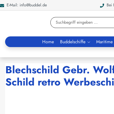
E-Mail: info@buddel.de
Bei F
en
Zur Suche springen
Home
Buddelschiffe
Maritime
Blechschild Gebr. Wol
Schild retro Werbeschi
Bildergalerie überspringen