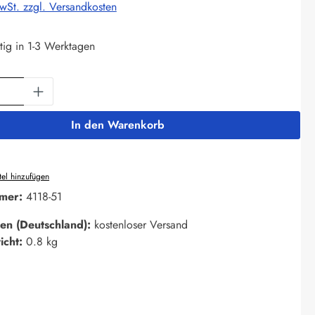
MwSt. zzgl. Versandkosten
tig in 1-3 Werktagen
Anzahl: Gib den gewünschten Wert ein oder 
In den Warenkorb
el hinzufügen
mer:
4118-51
en (Deutschland):
kostenloser Versand
icht:
0.8 kg