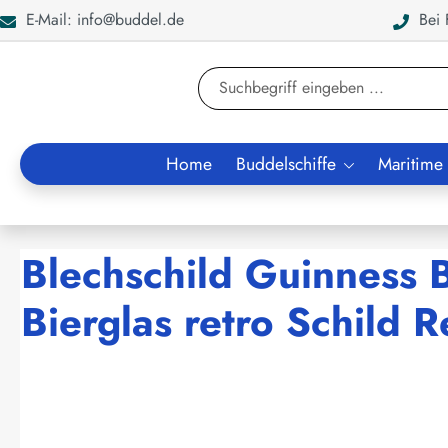
E-Mail: info@buddel.de
Bei F
en
Zur Suche springen
Home
Buddelschiffe
Maritime
Blechschild Guinness 
Bierglas retro Schild 
Bildergalerie überspringen