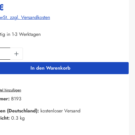
€
MwSt. zzgl. Versandkosten
tig in 1-3 Werktagen
Anzahl: Gib den gewünschten Wert ein oder 
In den Warenkorb
el hinzufügen
mer:
B193
en (Deutschland):
kostenloser Versand
icht:
0.3 kg