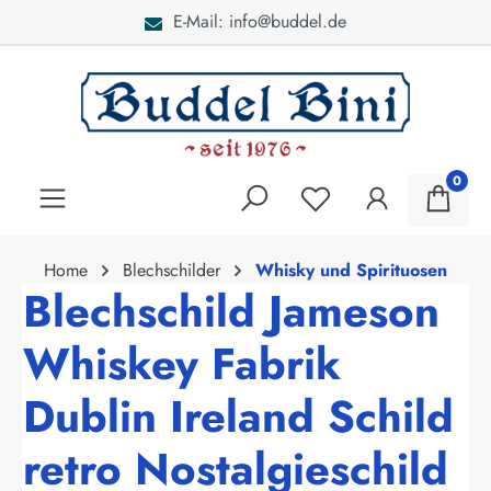
E-Mail: info@buddel.de
alt springen
0
Home
Blechschilder
Whisky und Spirituosen
Blechschild Jameson
Whiskey Fabrik
Dublin Ireland Schild
retro Nostalgieschild