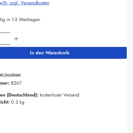
MwSt. zzgl. Versandkosten
tig in 1-3 Werktagen
Anzahl: Gib den gewünschten Wert ein oder 
In den Warenkorb
el hinzufügen
mer:
B267
en (Deutschland):
kostenloser Versand
icht:
0.3 kg