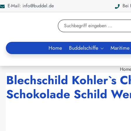
E-Mail: info@buddel.de
Bei F
en
Zur Suche springen
Home
Buddelschiffe
Maritime
Hom
Blechschild Kohler`s C
Schokolade Schild We
Bildergalerie überspringen