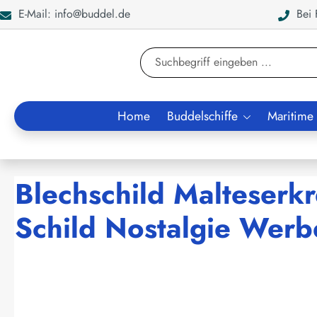
E-Mail: info@buddel.de
Bei F
en
Zur Suche springen
Home
Buddelschiffe
Maritime
Blechschild Malteserkr
Schild Nostalgie Werb
Bildergalerie überspringen