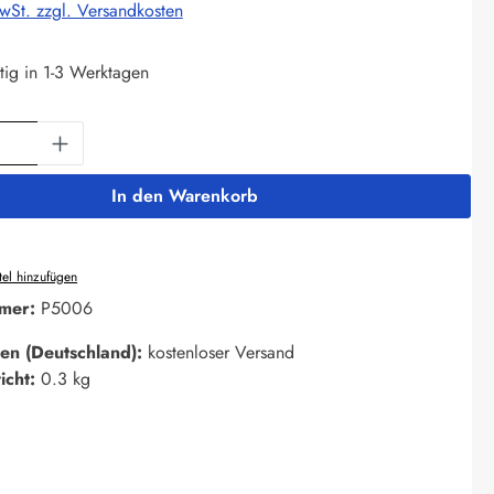
MwSt. zzgl. Versandkosten
tig in 1-3 Werktagen
Anzahl: Gib den gewünschten Wert ein oder 
In den Warenkorb
el hinzufügen
mer:
P5006
en (Deutschland):
kostenloser Versand
icht:
0.3 kg