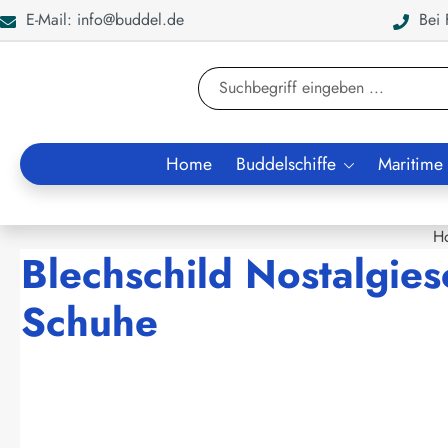
E-Mail: info@buddel.de
Bei F
en
Zur Suche springen
Home
Buddelschiffe
Maritime
H
Blechschild Nostalgies
Schuhe
Bildergalerie überspringen