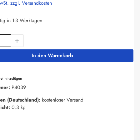
MwSt. zzgl. Versandkosten
tig in 1-3 Werktagen
Anzahl: Gib den gewünschten Wert ein oder 
In den Warenkorb
el hinzufügen
mer:
P4039
en (Deutschland):
kostenloser Versand
icht:
0.3 kg