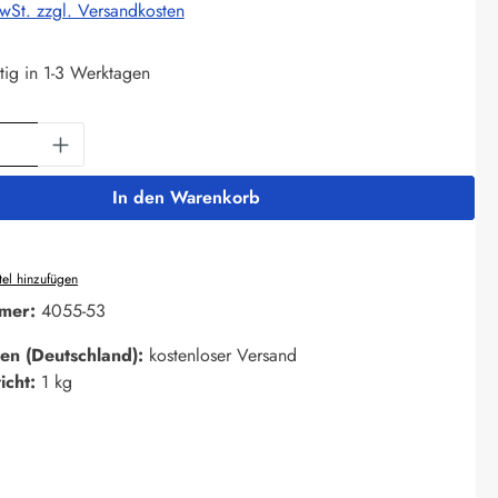
MwSt. zzgl. Versandkosten
tig in 1-3 Werktagen
Anzahl: Gib den gewünschten Wert ein oder 
In den Warenkorb
el hinzufügen
mer:
4055-53
en (Deutschland):
kostenloser Versand
icht:
1 kg