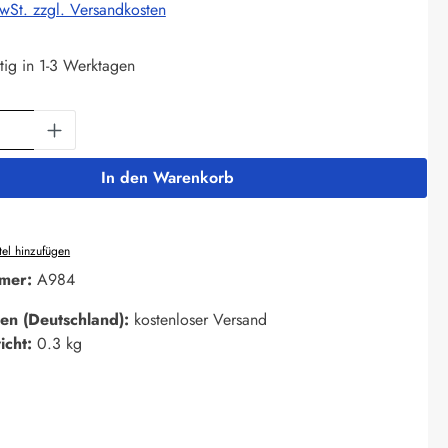
MwSt. zzgl. Versandkosten
tig in 1-3 Werktagen
Anzahl: Gib den gewünschten Wert ein oder 
In den Warenkorb
el hinzufügen
mer:
A984
en (Deutschland):
kostenloser Versand
icht:
0.3 kg