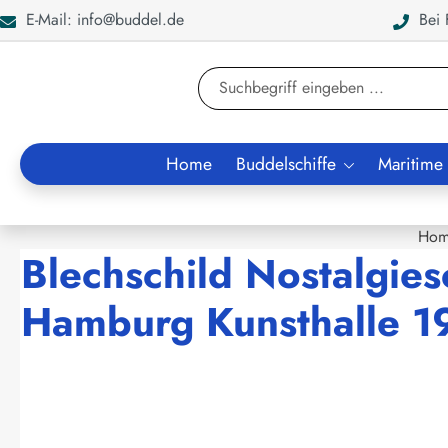
E-Mail: info@buddel.de
Bei F
en
Zur Suche springen
Home
Buddelschiffe
Maritime
Hom
Blechschild Nostalgies
Hamburg Kunsthalle 1
Bildergalerie überspringen